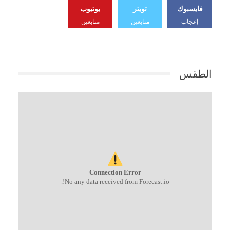
فايسبوك
تويتر
يوتيوب
إعجاب
متابعين
متابعين
الطقس
Connection Error
No any data received from Forecast.io!.