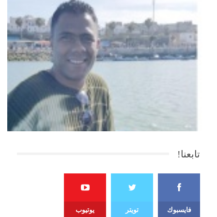
تابعنا!
فايسبوك
تويتر
يوتيوب