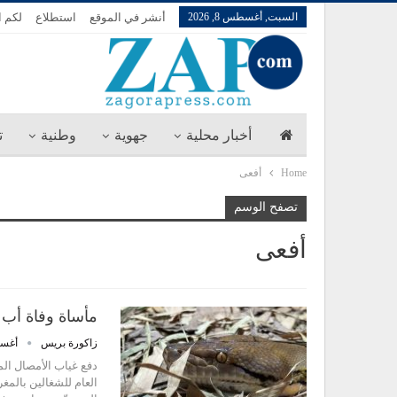
السبت, أغسطس 8, 2026
أنشر في الموقع
استطلاع
لكم ا
أخبار محلية
جهوية
وطنية
ت
Home
أفعى
تصفح الوسم
أفعى
مأساة وفاة أب و
زاكورة بريس
أغسطس 
دفع غياب الأمصال الم
العام للشغالين بالمغ