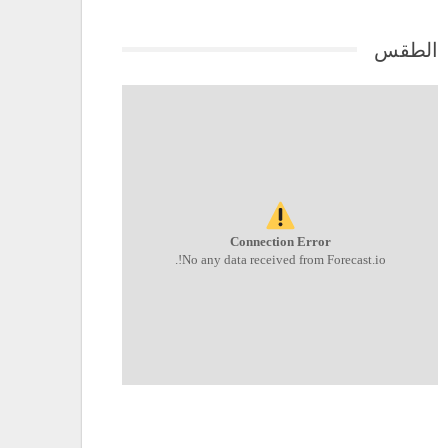
الطقس
Connection Error
No any data received from Forecast.io!.