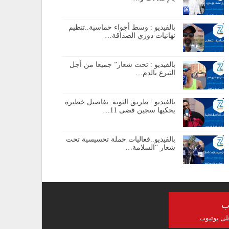
بالفيديو : وسط أجواء حماسية..تنظيم
نهائيات دوري الصداقة…
بالفيديو : تحت شعار” جميعا من أجل
التبرع بالدم…
بالفيديو : طريق التوبة..تفاصيل خطيرة
يحكيها سجين قضى 11…
بالفيديو..فعاليات حملة تحسيسية تحت
شعار “السلامة…
ب
على يوتيوب