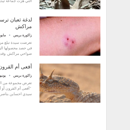
التي هزّت جماعة تيذز
لدغة ثعبان تر
مراكش
زاكورة بريس
مايو 1, 023
في حصد محصولها الزر
ضواحي مراكش. وقد ج
أفعى أم القرون 
زاكورة بريس
يونيو 30, 16
تعرض مجموعة من الموا
"أفعى أم القرون أو
سيدي احساين بناصر ب