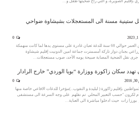
ي بإقليم الصويرة، و التي راح ضحيتها طفل و…
سل ستينية مسنة الى المستعجلات بشيشاوة ضواحي
2
0
تعرضت سيدة تبلغ من العمر حوالي 68 سنة للدغة ثعبان غادرة على مستوى يدها لما كانت منهمكة
اعي بجنان دوار تاركة أمسمترت جماعة امين الدونيت إقليم شيشاوة
رى نقل الضحية المصابة صبيحة يومه الأحد، صوب مستعجلات…
تهدد سكان زاكورة ووزارة “بويا الوردي” خارج الرادار
20
0
طنين بإقليم زاكورة ( لبليدة و النقوب...)مؤخرا للدغات الافاعي خاصة منها
 أم لكرون "حسب التعبير المحلي تم نقلهم على وجه السرعة الى مستشفى
ورزا زات حيث ادخلوا مباشرة الى العناية…