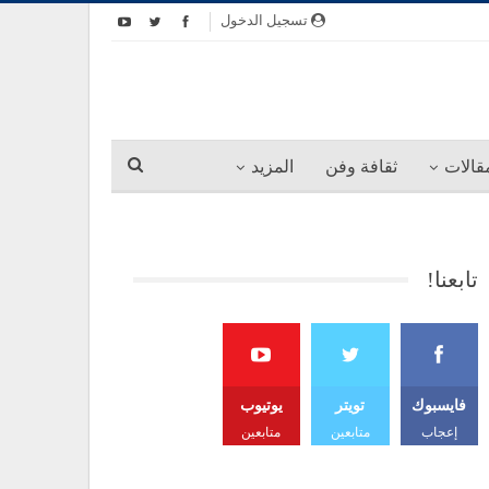
تسجيل الدخول
قالات
ثقافة وفن
المزيد
تابعنا!
فايسبوك
تويتر
يوتيوب
إعجاب
متابعين
متابعين