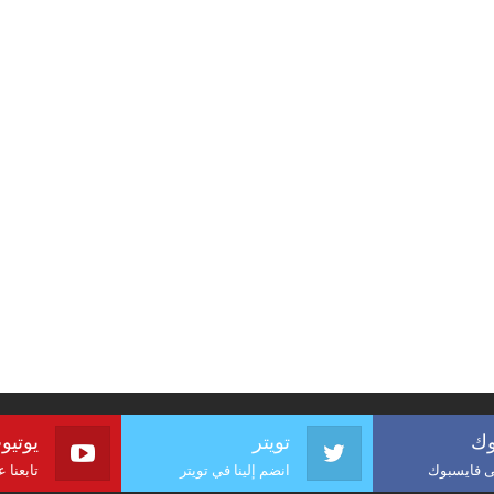
وك
تويتر
يوتيو
لى فايسبوك
انضم إلينا في تويتر
تابعنا 