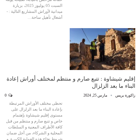
السبت 05 يوليوز 2025، بزيارة
ميدانية لأوراش المشاريع التالية : -
أشغال تأهيل ساحة…
إقليم شيشاوة : تتبع صارم و منتظم لمختلف أوراش إعادة
البناء ما بعد الزلزال
زاكورة بريس
مارس 25, 2024
0
تحظى مختلف الأوراش المرتبطة
بإعادة البناء ما بعد الزلزال على
مستوى إقليم شيشاوة بإهتمام
خاص و تتبع صارم و منتظم من قبل
كافة الأطراف المعنية و السلطات
المحلية و الشركاء، من أجل ضمان
شروط نجاح هذه العملية الكبيرة. و