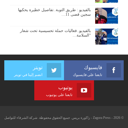
بالفيديو : طريق التوبة..تفاصيل خطيرة يحكيها
سجين قضى 11…
بالفيديو..فعاليات حملة تحسيسية تحت شعار
“السلامة…
فايسبوك
تويتر
تابعنا على فايسبوك
انضم إلينا في تويتر
يوتيوب
تابعنا على يوتيوب
© 2026 - Zagora Press - زاكورة بريس. جميع الحقوق محفوظة. شركة الشرفاء للتواصل