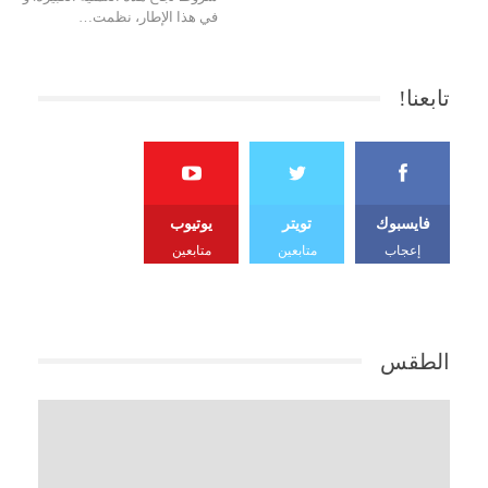
في هذا الإطار، نظمت…
تابعنا!
فايسبوك
تويتر
يوتيوب
إعجاب
متابعين
متابعين
الطقس