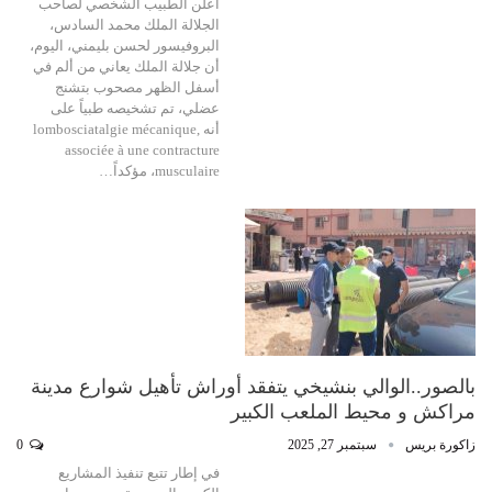
أعلن الطبيب الشخصي لصاحب
الجلالة الملك محمد السادس،
البروفيسور لحسن بليمني، اليوم،
أن جلالة الملك يعاني من ألم في
أسفل الظهر مصحوب بتشنج
عضلي، تم تشخيصه طبياً على
أنه lombosciatalgie mécanique,
associée à une contracture
musculaire، مؤكداً…
بالصور..الوالي بنشيخي يتفقد أوراش تأهيل شوارع مدينة
مراكش و محيط الملعب الكبير
زاكورة بريس
سبتمبر 27, 2025
0
في إطار تتبع تنفيذ المشاريع