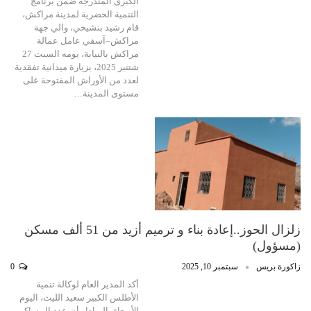
الكبرى المندرجة ضمن برنامج
التنمية الحضرية لمدينة مراكش،
قام رشيد بنشيخي، والي جهة
مراكش–آسفي عامل عمالة
مراكش بالنيابة، يومه السبت 27
شتنبر 2025، بزيارة ميدانية تفقدية
لعدد من الأوراش المفتوحة على
مستوى المدينة…
زلزال الحوز..إعادة بناء و ترميم أزيد من 51 ألف مسكن
(مسؤول)
زاكورة بريس
سبتمبر 10, 2025
0
أكد المدير العام لوكالة تنمية
الأطلس الكبير سعيد الليث، اليوم
الأربعاء بالرباط، أن عدد المساكن