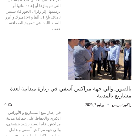
التي تم بناؤها أو إعادة بنائها أو
ترميمها، إثر زلزال الحوز لـ8 شتنبر
2023، بلغ 51 ألفا و 154منزلا. و أبرز
السيد الليث في تصريح للصحافة،
عقب…
بالصور..والي جهة مراكش آسفي في زيارة ميدانية لعدة
مشاريع بالمدينة
زاكورة بريس
يوليو 7, 2025
0
في إطار تتبع المشاريع و الأوراش
الكبرى والحفاظ على جمالية مدينة
مراكش، قام السيد رشيد بنشيخي،
والي جهة مراكش آسفي و عامل
عمالة مراكش بالنيابة، صبيحة يومه