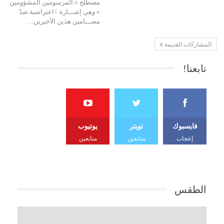
مصطلح » المرسومين المشؤومين
» وهي إشـــارة ٱاعتراضية ضدّ
مضـــامين هذين الأخيرين…
المشاركات القديمة
تابعنا!
فايسبوك
تويتر
يوتيوب
إعجاب
متابعين
متابعين
الطقس