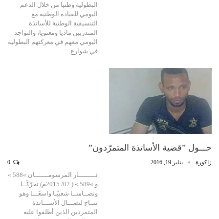
البطولية وطنيا من خلال الدعم
اليومي للقيادة الوطنية مع
التنسيقية الوطنية للأساتذة
المتدربين ماديا ومعنويا، والتواجد
اليومي معهم في معركتهم البطولية
في شوارع…
حـــول ”قضية الأساتذة المتمرّدون”
زاكورة
يناير 19, 2016
0
ثـــــــــار المرسومـــــــان »588 »
و »589 » ( 02/ 2015م) تحرّكًــا
وتضــامنــا شعبيّـا واسعًـــا وهو
نتــاج لنضـــال الأســـاتذة
المتمردين الذين أطلقوا عليه