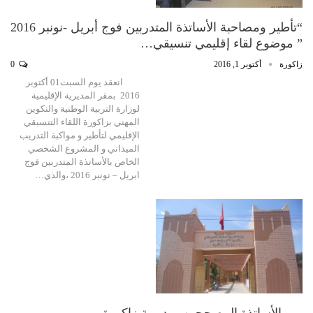
“تأطير ومصاحبة الأساتذة المتدربين فوج أبريل -نونبر 2016
” موضوع لقاء إقليمي تنسيقي…
زاكورة
أكتوبر 1, 2016
0
انعقد يوم السبت01 أكتوبر
2016 بمقر المديرية الإقليمية
لوزارة التربية الوطنية والتكوين
المهني بزاكورة اللقاء التنسيقي
الإقليمي لتأطير و مواكبة التدريب
الميداني و المشروع الشخصي
الخاص بالأساتذة المتدربين فوج
ابريل – نونبر 2016 ،والذي…
يهم الأساتذة المصححين بمديرية زاكورة