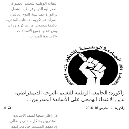
النقابة الوطنية للتعليم العضو في
الفدرالية الديموقراطية للشغل
بزاكورة بمنا سبة اليوم العالمي
للمرأة تم تكريم الاستاذة المتدربة
حكيمة موهوبي من مركز ورززات
ومن خلالها جميع الاستاذات
والاساتذة المتدربين …
زاكورة: الجامعة الوطنية للتعليم -التوجه الديمقراطي-
تدين الاعتداء الهمجي على الأساتذة المتدربين…
زاكورة
مارس 16, 2016
0
في إطار تتبعها لملف الأساتذة
المتدربين بشكل مبدئي ونضالي
ودعمهم المستمر في معركتهم