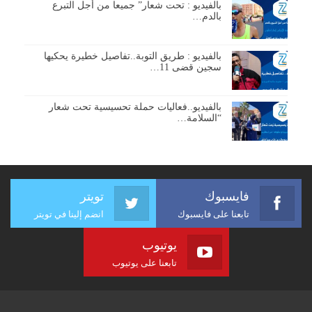
بالفيديو : تحت شعار” جميعا من أجل التبرع
بالدم…
بالفيديو : طريق التوبة..تفاصيل خطيرة يحكيها
سجين قضى 11…
بالفيديو..فعاليات حملة تحسيسية تحت شعار
“السلامة…
فايسبوك
تويتر
تابعنا على فايسبوك
انضم إلينا في تويتر
يوتيوب
تابعنا على يوتيوب