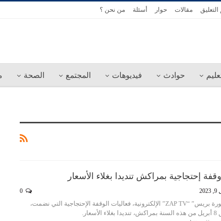
التعليق
مقالات
حوار
أسئلة
من نحن ؟
عليم
حوادث
فيديوهات
المجتمع
الصحة
م
 وقفة إحتجاجية بمراكش تنديدا بغلاء الأسعار
202
0
تنقل لكم جريدة “زاكورة بريس” “ZAP TV” الإلكترونية، فعاليات الوقفة الإحتجاجية التي نضمت،
أمس السبت الموافق 8 أبريل من هذه السنة بمراكش، تنديدا بغلاء الأسعار.