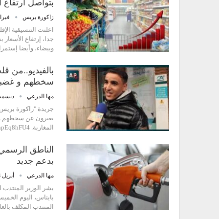
بتواصل ارتفاع 
زاكورة بريس
فبراير 8,
اعلنت التنسيقية الإ
جدا، إرتفاع الأسعار 
وبيضاء، وأيضا إستمر
بالفيديو..من ق
سخطهم و غضبهم
مها الدرعي
ديسمبر 22, 
جريدة "زاكورة بريس" 
يعبرون عن سخطهم و غ
المغاربة. https://youtu.be/rTnpEq8hFU4
الناطق الرسمي 
بدعم جديد
مها الدرعي
أبريل 28, 2022
بشر الوزير المنتدب 
بايتاس، اليوم الخميس
المنتدب المكلف بالع