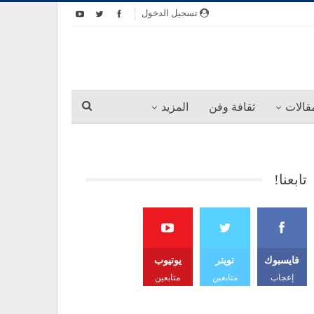
تسجيل الدخول
قالات
ثقافة وفن
المزيد
تابعنا!
فايسبوك
تويتر
يوتيوب
إعجاب
متابعين
متابعين