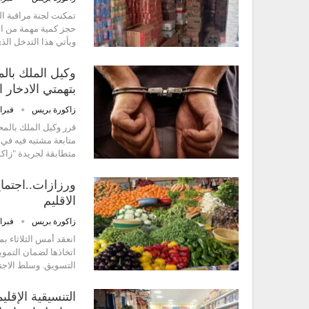
تمكنت لجنة مراقبة ال
ويأتي هذا التدخل الذ
وكيل الملك بالم
بتهمتي الادخار
زاكورة بريس
فبراير 12,
قرر وكيل الملك بالمح
متابعة مشتبه فيه في 
متطابقة لجريدة "زاكورة بريس" "AP TV
ورزازات..اجتما
الاقليم
زاكورة بريس
فبراير 8,
انعقد أمس الثلاثاء ب
اتخاذها لضمان التموي
التسويق. وسلط الاجت
التنسيقية الإقل