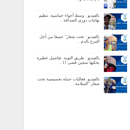
بالفيديو : وسط أجواء حماسية..تنظيم
نهائيات دوري الصداقة…
بالفيديو : تحت شعار” جميعا من أجل
التبرع بالدم…
بالفيديو : طريق التوبة..تفاصيل خطيرة
يحكيها سجين قضى 11…
بالفيديو..فعاليات حملة تحسيسية تحت
شعار “السلامة…