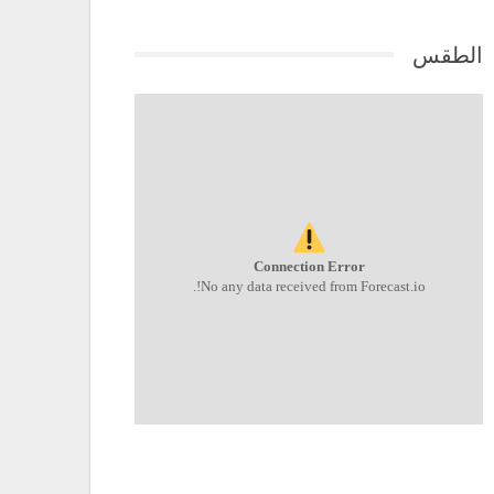
الطقس
Connection Error
No any data received from Forecast.io!.