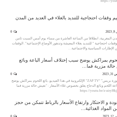
https://yo
م وقفات احتجاجية للتنديد بالغلاء في العديد من المدن
202
0
ن المغربية، انطلاقا من الساعة العاشرة من مساء يوم أمس السبت ثامن
قفات احتجاجية ” للتنديد بغلاء المعيشة وتدهور الأوضاع الإجتماعية”. الوقفات
ن الإطارات السياسية والاجتماعية…
اللحوم بمراكش يوضح سبب إختلاف أسعار الباعة وبائع
 حالة مزرية فما…
 2023
0
تقدم لكم جريدة “زاكورة بريس” “ZAP TV” الإلكترونية في هذا الفيديو، بائع اللحوم بمراكش يوضح
ة اللحم وبائع الدجاج يعلق بخصوص غلاء الأسعار : "نعيش حالة مزرية فما
ودة و الاحتكار وارتفاع الأسعار بالرباط تتمكن من حجز
 2023
0