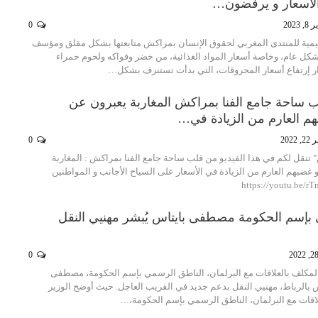
الاسعار و يرفضون…
 2023
0
قليمية للمنتدى المغربي لحقوق الإنسان بمراكش متابعتها بشكل مقلق ومؤسف
بشكل عام، وخاصة أسعار المواد الغذائية، من خضر وفواكه ولحوم حمراء
ار إرتفاع أسعار المحروقات، التي بدأت تستنزف بشكل…
لب ساحة جامع الفنا بمراكش المغاربة يعبرون عن
 العارم من الزيادة في…
2022
0
تنقل لكم في هذا الفيديو من قلب ساحة جامع الفنا بمراكش : المغاربة
ضبهم العارم من الزيادة في الأسعار على السياح الأجانب و المواطنين
بإسم الحكومة مصطفى بايتاس يُبشر مهنيي النقل
0
المكلف بالعلاقات مع البرلمان، الناطق الرسمي بإسم الحكومة، مصطفى
 بالرباط، مهنيي النقل بدعم جديد في القريب العاجل. حيث أوضح الوزير
لاقات مع البرلمان، الناطق الرسمي بإسم الحكومة،…