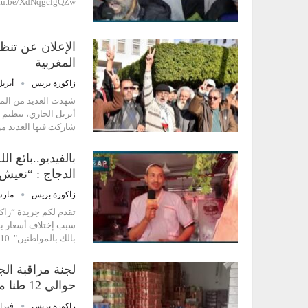
utu.be/XdNqgclgQZw
الإعلان عن تنظي
المغربية
زاكورة بريس
أبريل 9, 3
شهدت العديد من المد
أبريل الجاري، تنظيم و
شاركت فيها العديد م
بالفيديو..بائع 
الدجاج : “نعيش
زاكورة بريس
مارس 31,
سبب إختلاف أسعار باع
بالك بالمواطنين". https://youtu.be/z-airyHkj10
لجنة مراقبة الج
حوالي 12 طنا من المواد الغذائية…
زاكورة بريس
فبراير 12,