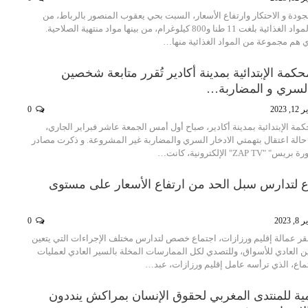
جودة و الاحتكار وارتفاع الأسعار، السبت بحي يعقوب المنصور بالرباط، من
حجز كمية مهمة من المواد الغذائية بلغت 11 طنا و800 كيلوغرام، من بينها مواد منتهية الصلاحية.
ي هم مجموعة من المواد الغذائية منها…
حكمة الإبتدائية بمدينة أكادير تُقرر متابعة شخصين
 السري و المضاربة…
 2023
0
كمة الإبتدائية بمدينة أكادير، صباح أول أمس الجمعة عاشر فبراير الجاري،
حالة اعتقال بتهمتي الادخار السري والمضاربة غير المشروعة. و ذكرت مصادر
Z" الإلكترونية، كانت…
ع لتدارس سبل الحد من ارتفاع الأسعار على مستوى
 2023
0
مقر عمالة إقليم ورزازات، اجتماع خصص لتدارس مختلف الإجراءات التي يتعين
ن العادي للأسواق، وللتصدي لكل الممارسات المخلة بالسير العادي لعمليات
ماع، الذي ترأسه عامل إقليم ورزازات، عبد…
يمية للمنتدى المغربي لحقوق الإنسان بمراكش ينددون