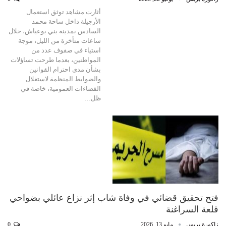
أثارت مشاهد توثق استعمال
الأرجيلة داخل ساحة محمد
السادس بمدينة بني بوعياش، خلال
ساعات متأخرة من الليل، موجة
استياء في صفوف عدد من
المواطنين، بعدما طرحت تساؤلات
بشأن مدى احترام القوانين
والضوابط المنظمة لاستغلال
الفضاءات العمومية، خاصة في
ظل…
فتح تحقيق قضائي في وفاة شاب إثر نزاع عائلي بضواحي
قلعة السراغنة
زاكورة بريس
مايو 13, 2026
0