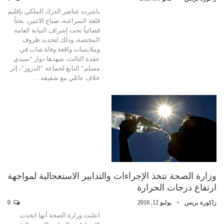
باشرت عناصر الدرك الملكي بإقليم
قلعة السراغنة، صباح الاثنين، بحثاً
قضائياً تحت إشراف النيابة العامة
المختصة، وذلك لتحديد ظروف
وملابسات واقعة وفاة شاب في
عقدة الثالث، شهدها دوار “سيدي
مسلم” التابع لجماعة “الدزوز”، إثر
خلاف عائلي مع شقيقه…
وزارة الصحة تتخذ الإجراءات والتدابير الاستعجالية لمواجهة
ارتفاع درجات الحرارة
زاكورة بريس
يوليو 12, 2016
0
اعلنت وزارة الصحة أنها اتخذت