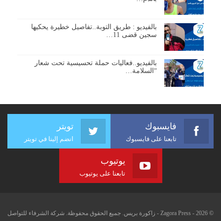
بالفيديو : طريق التوبة..تفاصيل خطيرة يحكيها
سجين قضى 11…
بالفيديو..فعاليات حملة تحسيسية تحت شعار
“السلامة…
فايسبوك
تويتر
تابعنا على فايسبوك
انضم إلينا في تويتر
يوتيوب
تابعنا على يوتيوب
© 2026 - Zagora Press - زاكورة بريس. جميع الحقوق محفوظة. شركة الشرفاء للتواصل