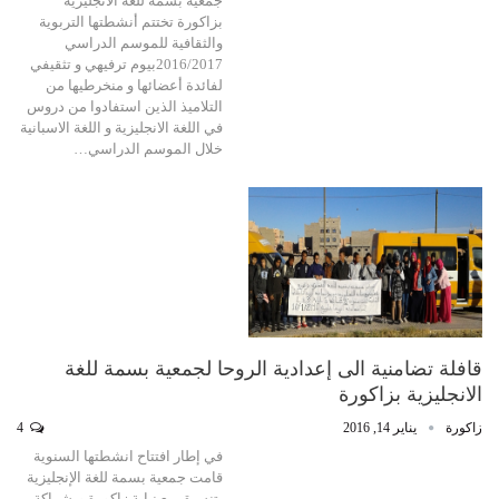
جمعية بسمة للغة الانجليزية
بزاكورة تختتم أنشطتها التربوية
والثقافية للموسم الدراسي
2016/2017بيوم ترفيهي و تثقيفي
لفائدة أعضائها و منخرطيها من
التلاميذ الذين استفادوا من دروس
في اللغة الانجليزية و اللغة الاسبانية
خلال الموسم الدراسي…
قافلة تضامنية الى إعدادية الروحا لجمعية بسمة للغة
الانجليزية بزاكورة
زاكورة
يناير 14, 2016
4
في إطار افتتاح انشطتها السنوية
قامت جمعية بسمة للغة الإنجليزية
بتنسيق مع نيابة زاكورة وبشراكة