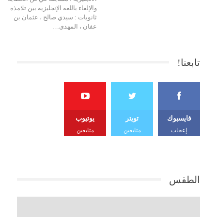
والإلقاء باللغة الإنجليزية بين تلامذة
ثانويات : سيدي صالح ، عثمان بن
عفان ، المهدي…
تابعنا!
فايسبوك
تويتر
يوتيوب
إعجاب
متابعين
متابعين
الطقس