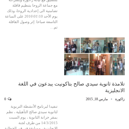
مع جماعة الروحا بتنظيم قافلة
تضامنية الى إعدادية الروحا، وذلك
يوم الأحد 10\01\2016 على الساعة
التاسعة صباحا. إثر وصول القافلة
تم…
تلامذة ثانوية سيدي صالح بتاكونيت يبدعون في اللغة
الانجليزية
زاكورة
مارس 18, 2015
0
تنفيدا لبرنامج الأنشطة التربوية
لثانوية سيدي صالح التأهيلية ، نظم
بمقر خزانة الثانوية ، يوم السبت
14/3/2015 من طرف لجنة
الانجليزية ، مسابقة في فن الخطابة