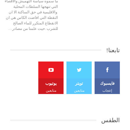
ما سموه سياسة التهميش والاقصاء
التي تنهجها السلطات المحلية
والاقليمية في حق الساكنة الا ان
النقطة التي افاضت الكاس هي ان
الانقطاع المتكرر للماء الصالح
للشرب .حيت علمنا من مصادر…
تابعنا!
فايسبوك
تويتر
يوتيوب
إعجاب
متابعين
متابعين
الطقس