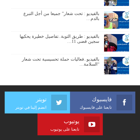
بالفيديو : تحت شعار” جميعا من أجل التبرع
بالدم…
بالفيديو : طريق التوبة..تفاصيل خطيرة يحكيها
سجين قضى 11…
بالفيديو..فعاليات حملة تحسيسية تحت شعار
“السلامة…
فايسبوك
تويتر
تابعنا على فايسبوك
انضم إلينا في تويتر
يوتيوب
تابعنا على يوتيوب