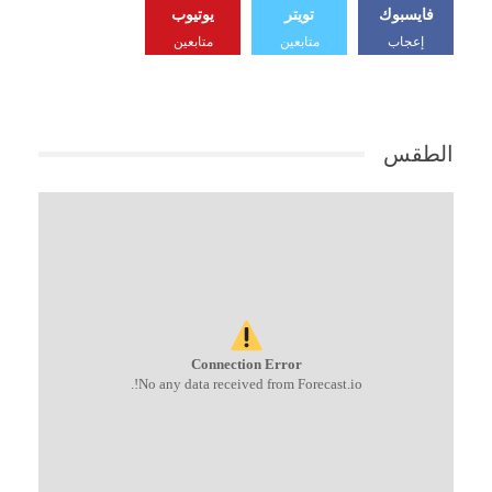
فايسبوك
تويتر
يوتيوب
إعجاب
متابعين
متابعين
الطقس
Connection Error
No any data received from Forecast.io!.