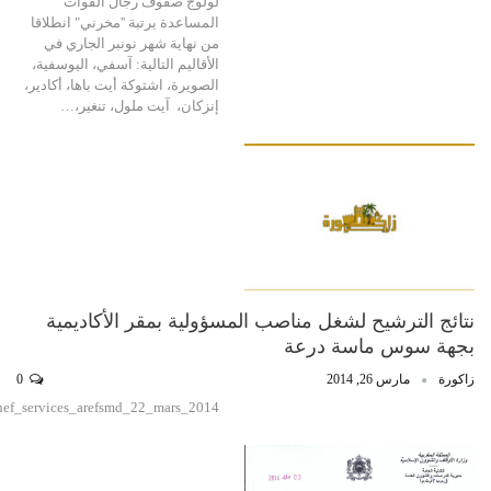
لولوج صفوف رجال القوات
المساعدة برتبة ''مخرني" انطلاقا
من نهاية شهر نونبر الجاري في
الأقاليم التالية: آسفي، اليوسفية،
الصويرة، اشتوكة أيت باها، أكادير،
إنزكان، آيت ملول، تنغير،…
نتائج الترشيح لشغل مناصب المسؤولية بمقر الأكاديمية
بجهة سوس ماسة درعة
زاكورة
مارس 26, 2014
0
hef_services_arefsmd_22_mars_2014