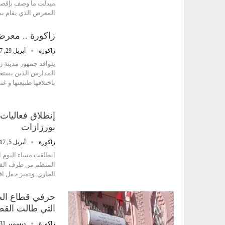
ميدلت ما وصف بإقصائه
المعرض الذي يقام بم
زاكورة .. معرض
زاكورة
أبريل 29, 2017
يتوافد جمهور مدينة ز
المدارس الذين يستغلو
باختلافها طبيعتها و غنى أشكال
إنطلاق فعاليات 
بورزازات
زاكورة
أبريل 5, 2017
انطلقت مساء اليوم الث
الجاري. وتميز حفل اف
حرفي قطاع الصان
التي طالت الق
زاكورة
ديسمبر 31, 2016