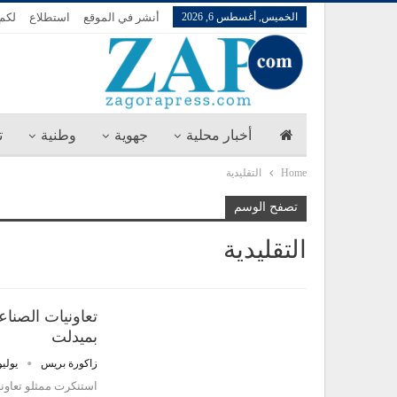
الخميس, أغسطس 6, 2026
أنشر في الموقع
استطلاع
لكم 
أخبار محلية
جهوية
وطنية
ت
Home
التقليدية
تصفح الوسم
التقليدية
تعاونيات الصنا
بميدلت
زاكورة بريس
يوليو 26, 7
استنكرت ممثلو تعاونيا