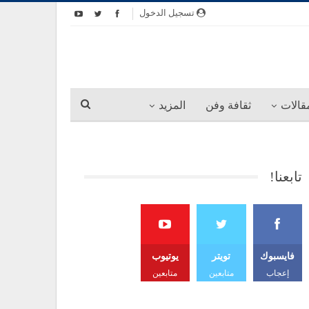
تسجيل الدخول
قالات
ثقافة وفن
المزيد
تابعنا!
فايسبوك
تويتر
يوتيوب
إعجاب
متابعين
متابعين