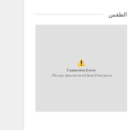
الطقس
Connection Error
No any data received from Forecast.io!.