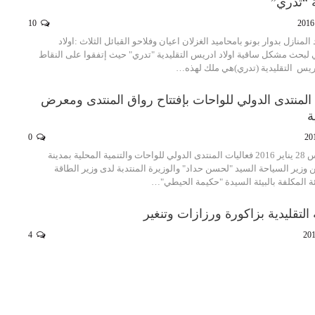
 “تدري”
10
لمنازل بدوار بونو بامحاميد الغزلان اعيان وفلاحو القبائل الثلاث :اولاد
 لبحث مشكل ساقية اولاد ادريس التقليدية "تدري" حيث إتفقوا على النقاط
 ادريس التقليدية (تدري)هي ملك لهذه…
المنتدى الدولي للواحات بإفتتاح رواق المنتدى ومعرض
ة
0
إنطلقت اليوم الخميس 28 يناير 2016 فعاليات المنتدى الدولي للواحات والتنمية المحلية بمدينة
وزير السياحة السيد "لحسن حداد" والوزيرة المنتدبة لدى وزير الطاقة
يئة المكلفة بالبيئة السيدة "حكيمة الحيطي"…
لتقليدية بزاكورة ورزازات وتنغير
4