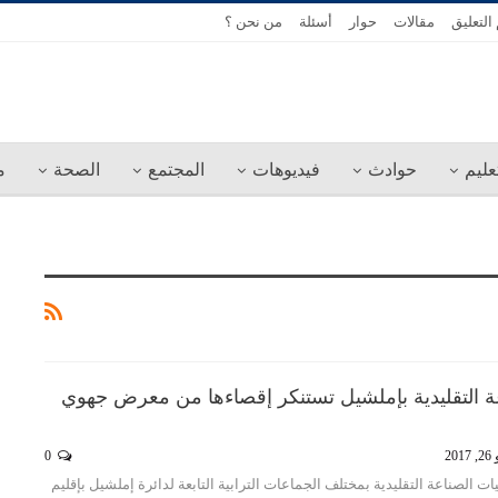
التعليق
مقالات
حوار
أسئلة
من نحن ؟
عليم
حوادث
فيديوهات
المجتمع
الصحة
م
عة التقليدية بإملشيل تستنكر إقصاءها من معرض جهوي
201
0
ت الصناعة التقليدية بمختلف الجماعات الترابية التابعة لدائرة إملشيل بإقليم