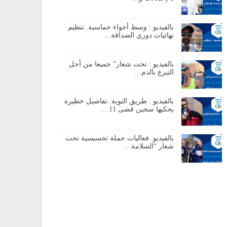
بالفيديو : وسط أجواء حماسية..تنظيم
نهائيات دوري الصداقة…
بالفيديو : تحت شعار” جميعا من أجل
التبرع بالدم…
بالفيديو : طريق التوبة..تفاصيل خطيرة
يحكيها سجين قضى 11…
بالفيديو..فعاليات حملة تحسيسية تحت
شعار “السلامة…