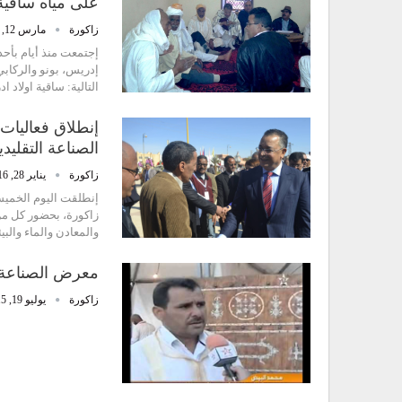
على مياه ساقية
زاكورة
مارس 12, 2016
إجتمعت منذ أيام بأحد ا
إدريس، بونو والركابي
التالية: ساقية اولاد
إنطلاق فعاليات 
الصناعة التقليدي
زاكورة
يناير 28, 2016
زاكورة، بحضور كل من 
والمعادن والماء والب
معرض الصناعة ا
زاكورة
يوليو 19, 2015