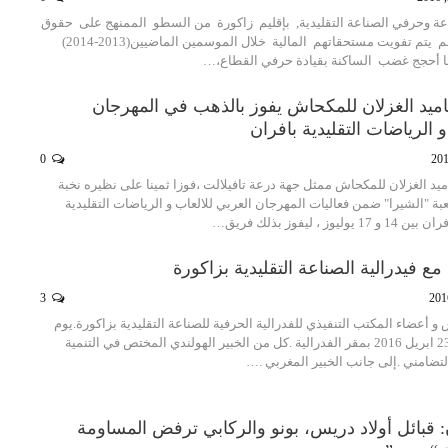
ة وحرفي الصناعة التقليدية, بإقليم زاكورة من السطو الممنهج على حقوق
الصناع والحرفين، إذ لم يتم تفويت مستحقاتهم المالية خلال الموسمين الماضيين(2013-2014)
يد الغزلان للمكحاش يفوز بالذهب في المهرجان
و الرياضات التقليدية بافران
0
د الغزلان للمكحاش ممثل جهة درعة تافيلالت ،فوزا ثمينا على نظيره نخبة
ة "الشيرا" ضمن فعاليات المهرجان العربي للالعاب و الرياضات التقليدية
 ، ليفوز بذلك فريق…
مع فيدرالية الصناعة التقليدية بزاكورة
3
و أعضاء المكتب التنفيذي للفدرالية الحرفية للصناعة التقليدية بزاكورة.يوم
الجمعة و السبت 23/22 ابريل 2016 بمقر الفدرالية .كل من الخبير الهولندي المختص في التنمية
التضامني .إلى جانب الخبير المغربي .…
: قبائل أولاد دريس، بونو والركابي ترفض المساومة