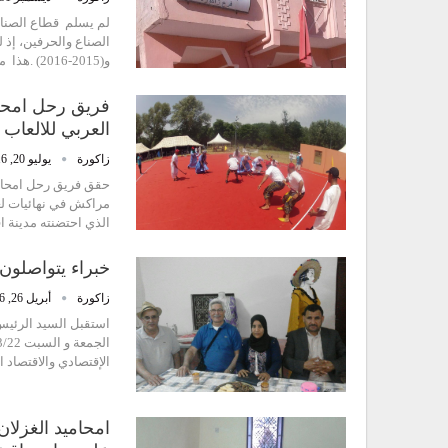
لم يسلم قطاع الصناع
و(2015-2016) .هذا ما أحجج غضب الساكنة بقيادة حرفي القطاع،…
فريق رحل امحام
العربي للالعاب 
زاكورة
يوليو 20, 2016
حقق فريق رحل امحامي
مراكش في نهائيات لعب
الذي احتضنته مدينة افران بين 14 و 17 يوليوز
خبراء يتواصلون 
زاكورة
أبريل 26, 2016
استقبل السيد الرئيس 
الإقتصادي والاقتصاد 
امحاميد الغزلان