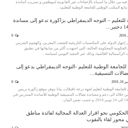
يه من خلال ما اسماه بالإعفاءات غير القانونية لموظفين و تسريب أساتذة
يتابع المكتب الوطني للجامعة الوطنية للتعليم/…
 للتعليم – التوجه الديمقراطي بزاكورة تدعو إلى مساندة
0
جهاز الدولة على المكتسبات التاريخية للشعب المغربي، والهجوم الشرس
الحكومة المحكومة الحالية، التي اجتهدت أكثر من سابقاتها في تطبيق
أسمالية العالمية، وذلك عبر التنفيذ اليومي لسياسة…
لجامعة الوطنية للتعليم -التوجه الديمقراطي يدعو إلى
الات التنسيقية…
, 2016
0
لجامعة الوطنية لتعليم لجهة درعة تافيلالت بيانا يتوفر موقع زاكورة بريس
 خلاله الى دعم و مساندة نضالات التنسيقية الوطنية للأساتذة المتدربين في
الحكومي نحو اقرار العدالة المجالية لفائدة مناطق
محور لقاء بالنقوب
1