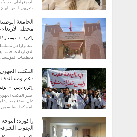
الديمقراطي، يستنكر ف
متدربين. النص البيان 
الجامعة الوطنية
محطة الأربعاء 14 دجنبر…
زاكورة
ديسمبر 13, 2016
استمرارا في مسلسل إ
الذي ازدادت حدته مع 
مخططات المؤسسات الر
المكتب الجهوي ل
دعم ومساندة نض
زاكورة بريس
نوفمبر 16
اصدر المكتب الجهوي ل
على نسخة منه، دعا من
المعركة النضالية من 14 الى 24 نونبر 2016، و حسب نفس البيان…
زاكورة: التوجه 
الجنوب الشرقي 
زاكورة
مارس 19, 2016