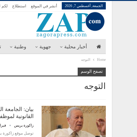
الجمعة, أغسطس 7, 2026
أنشر في الموقع
استطلاع
لكم ا
أخبار محلية
جهوية
وطنية
ت
Home
التوجه
تصفح الوسم
التوجه
بيان: الجامعة ا
القانونية لمو
زاكورة بريس
فبراير 14,
توصل موقع زاكورة بر