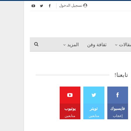
تسجيل الدخول
قالات
ثقافة وفن
المزيد
تابعنا!
فايسبوك
تويتر
يوتيوب
إعجاب
متابعين
متابعين