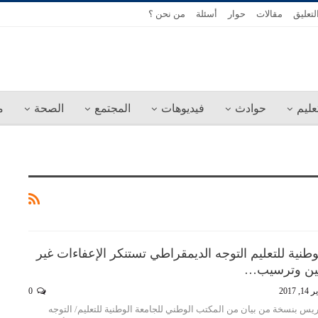
لتعليق
مقالات
حوار
أسئلة
من نحن ؟
عليم
حوادث
فيديوهات
المجتمع
الصحة
م
لوطنية للتعليم التوجه الديمقراطي تستنكر الإعفاءات غير
ظفين وترسيب…
 2017
0
يس بنسخة من بيان من المكتب الوطني للجامعة الوطنية للتعليم/ التوجه