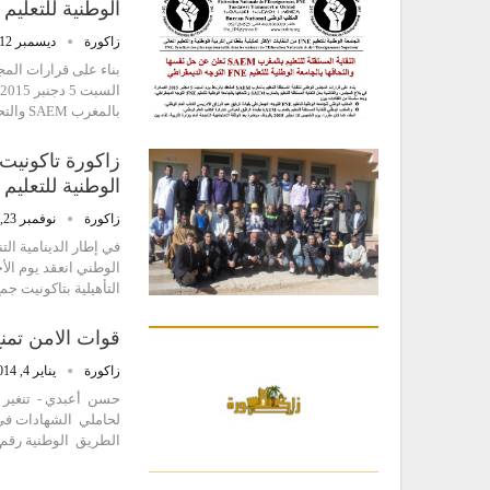
الوطنية للتعليم FNE التوجه…
زاكورة
ديسمبر 12, 2015
بالمغرب SAEM والتحاقها بالجامعة الوطنية للتعليمFNE التوجه…
زاكورة تاكونيت 
الوطنية للتعليم
زاكورة
نوفمبر 23, 2015
في إطار الدينامية الت
التأهيلية بتاكونيت 
قوات الامن تمن
زاكورة
يناير 4, 2014
لحاملي الشهادات في
الطريق الوطنية رقم 10 الرابطة ورزازات وتنغير، بعد أن خاض