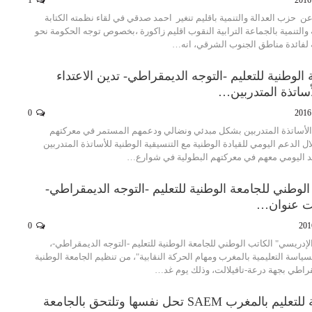
 عن حزب العدالة والتنمية باقليم تنغير احمد صدقي في لقاء نظمته الكتابة
 والتنمية بالجماعة الترابية النقوب اقليم زاكورة ،بخصوص توجه الحكومة نحو
ية لفائدة مناطق الجنوب الشرقي، انه…
 الوطنية للتعليم -التوجه الديمقراطي- تدين الاعتداء
ساتذة المتدربين…
0
 الأساتذة المتدربين بشكل مبدئي ونضالي ودعمهم المستمر في معركتهم
ل الدعم اليومي للقيادة الوطنية مع التنسيقية الوطنية للأساتذة المتدربين
اجد اليومي معهم في معركتهم البطولية في شوارع…
الوطني للجامعة الوطنية للتعليم -التوجه الديمقراطي-
ت عنوان…
0
لإدريسي" الكاتب الوطني للجامعة الوطنية للتعليم -التوجه الديمقراطي-،
اسة التعليمية بالمغرب ومهام الحركة النقابية"، من تنظيم الجامعة الوطنية
مقراطي بجهة درعة-تافيلالت، وذلك يوم غد…
النقابة المستقلة للتعليم بالمغرب SAEM تحل نفسها وتلتحق بالجامعة