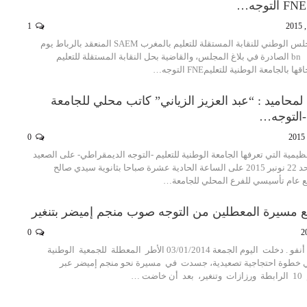
1
بناء على قرارات المجلس الوطني للنقابة المستقلة للتعليم بالمغرب SAEM المنعقد بالرباط يوم
السبت 5 دجنبر 2015 bn الصادرة في بلاغ المجلس، والقاضية بحل النقابة المستقلة للتعليم
لمحاميد : “عبد العزيز الزياني” كاتب محلي للجامعة
 -التوجه…
0
نظيمية التي تعرفها الجامعة الوطنية للتعليم -التوجه الديمقراطي- على الصعيد
الوطني انعقد يوم الأحد 22 نونبر 2015 على الساعة الحادية عشرة صباحا بثانوية سيدي صالح
جمع عام تأسيسي للفرع المحلي للجامعة…
ع مسيرة المعطلين من التوجه صوب منجم إميضر بتنغير
0
حسن أعبدي - تنغير أنفو . دخلت اليوم الجمعة 03/01/2014 الأطر المعطلة للجمعية الوطنية
 خطوة احتجاجية تصعيدية، جسدت في مسيرة نحو منجم إميضر عبر
ت …