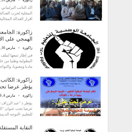
اكد النائب البرلماني
المحلية لحزب العدالة
اقرار العدالة المجال
زاكورة: الجامعة
الهمجي على الأ
زاكورة
مارس 16, 2016
في إطار تتبعها لملف
البطولية وطنيا من خلا
ماديا ومعنويا، والتو
زاكورة: الكاتب 
يؤطر عرضا تح
زاكورة
مارس 4, 2016
يؤطر ذ "عبد الرزاف ا
عرضا تحت عنوان "السي
للتعليم -التوجه الدي