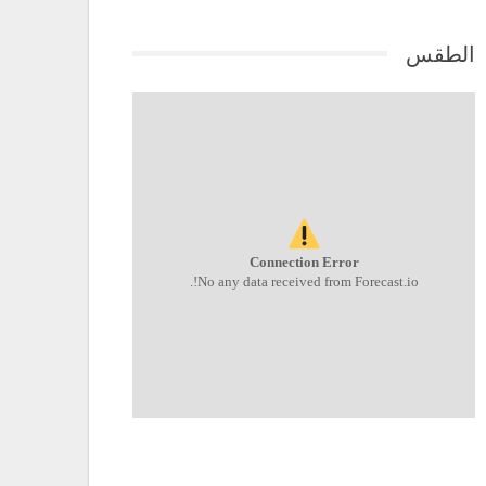
الطقس
Connection Error
No any data received from Forecast.io!.