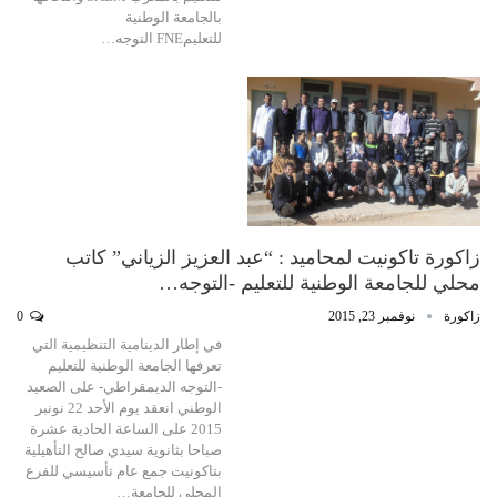
بالجامعة الوطنية
للتعليمFNE التوجه…
زاكورة تاكونيت لمحاميد : “عبد العزيز الزياني” كاتب
محلي للجامعة الوطنية للتعليم -التوجه…
زاكورة
نوفمبر 23, 2015
0
في إطار الدينامية التنظيمية التي
تعرفها الجامعة الوطنية للتعليم
-التوجه الديمقراطي- على الصعيد
الوطني انعقد يوم الأحد 22 نونبر
2015 على الساعة الحادية عشرة
صباحا بثانوية سيدي صالح التأهيلية
بتاكونيت جمع عام تأسيسي للفرع
المحلي للجامعة…