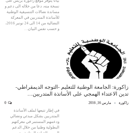
بيانا يتوفر موقع زاكورة بريس على
نسخة منه، دعا من خلاله الى دعم و
مساندة نضالات التنسيقية الوطنية
للأساتذة المتدربين في المعركة
النضالية من 14 الى 24 نونبر 2016،
و حسب نفس البيان…
زاكورة: الجامعة الوطنية للتعليم -التوجه الديمقراطي-
تدين الاعتداء الهمجي على الأساتذة المتدربين…
زاكورة
مارس 16, 2016
0
في إطار تتبعها لملف الأساتذة
المتدربين بشكل مبدئي ونضالي
ودعمهم المستمر في معركتهم
البطولية وطنيا من خلال الدعم
اليومي للقيادة الوطنية مع