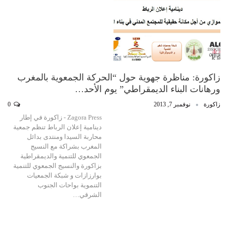
زاكورة: مناظرة جهوية حول “الحركة الجمعوية بالمغرب
ورهانات البناء الديمقراطي” يوم الأحد…
زاكورة
نوفمبر 7, 2013
0
Zagora Press - زاكورة في إطار
دينامية إعلان الرباط تنظم جمعية
محاربة السيدا ومنتدى بدائل
المغرب بشراكة مع النسيج
الجمعوي للتنمية والديمقراطية
بزاكورة والنسيج الجمعوي للتنمية
بوارزازات و شبكة الجمعيات
التنموية بواحات الجنوب
الشرقي…