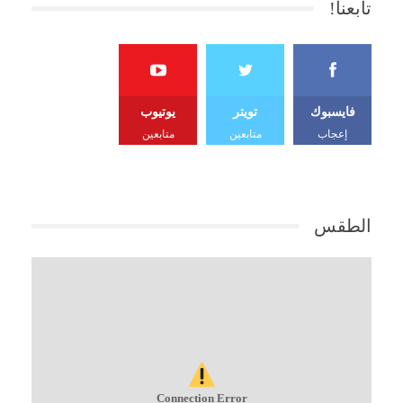
تابعنا!
فايسبوك
تويتر
يوتيوب
إعجاب
متابعين
متابعين
الطقس
Connection Error