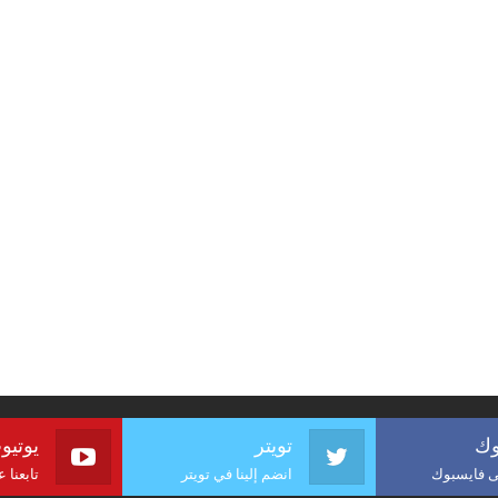
وك
تويتر
يوتيو
لى فايسبوك
انضم إلينا في تويتر
تابعنا 