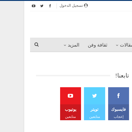
تسجيل الدخول
قالات
ثقافة وفن
المزيد
تابعنا!
فايسبوك
تويتر
يوتيوب
إعجاب
متابعين
متابعين