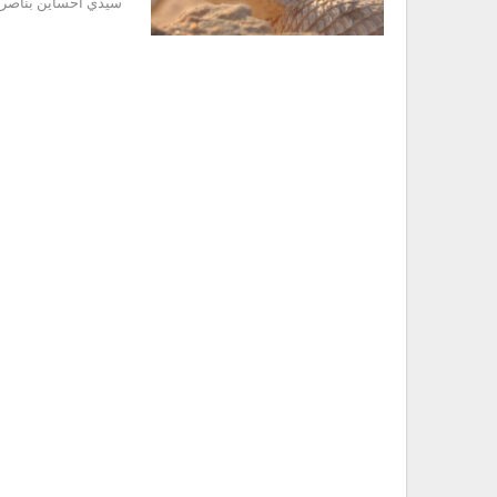
سيدي احساين بناصر ب