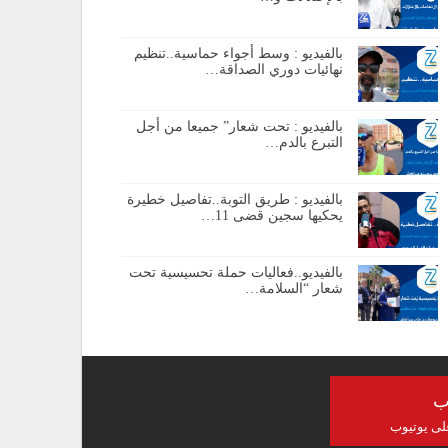
بالفيديو : وسط أجواء حماسية..تنظيم
نهائيات دوري الصداقة…
بالفيديو : تحت شعار” جميعا من أجل
التبرع بالدم…
بالفيديو : طريق التوبة..تفاصيل خطيرة
يحكيها سجين قضى 11…
بالفيديو..فعاليات حملة تحسيسية تحت
شعار “السلامة…
ب
على يوتيوب