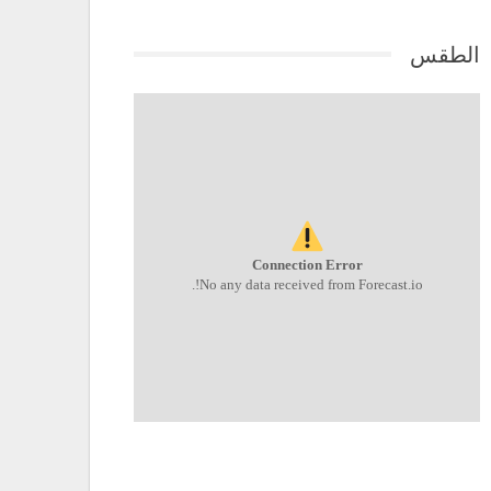
الطقس
Connection Error
No any data received from Forecast.io!.