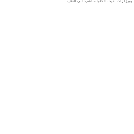
ورزا زات حيث ادخلوا مباشرة الى العناية…