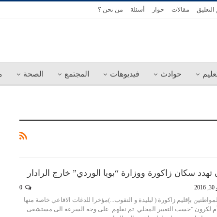
التعليق
مقالات
حوار
أسئلة
من نحن ؟
عليم
حوادث
فيديوهات
المجتمع
الصحة
م
تهدد سكان زاكورة ووزارة “بويا الوردي” خارج الرادار
20
0
طنين بإقليم زاكورة ( لبليدة و النقوب...)مؤخرا للدغات الافاعي خاصة منها
 أم لكرون "حسب التعبير المحلي تم نقلهم على وجه السرعة الى مستشفى