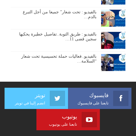
بالفيديو : تحت شعار” جميعا من أجل التبرع
بالدم…
بالفيديو : طريق التوبة..تفاصيل خطيرة يحكيها
سجين قضى 11…
بالفيديو..فعاليات حملة تحسيسية تحت شعار
“السلامة…
فايسبوك
تويتر
تابعنا على فايسبوك
انضم إلينا في تويتر
يوتيوب
تابعنا على يوتيوب