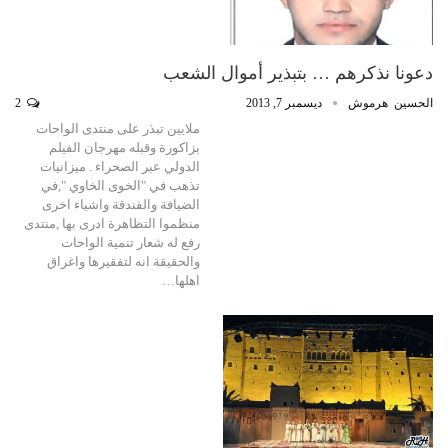
دعونا نذكرهم … بتبذير أموال الشعب
الحسين ‎ هرموش
ديسمبر 7, 2013
2
ملايين تبذر على منتدى الواحات
بزاكورة وقبله مهرجان الفيلم
الدولي عبر الصحراء . ميزانيات
تذهب في "الخوى الخاوي ",في
الضيافة والفندقة واشياء اخرى
منظموا التظاهرة ادرى بها ,منتدى
رفع له شعار تنمية الواحات
والحقيقة انه لتفقيرها واغراق
اهلها…