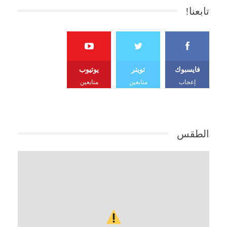
تابعنا!
فايسبوك
تويتر
يوتيوب
إعجاب
متابعين
متابعين
الطقس