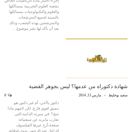
إجراء اختبار مادة الرياضيات الخاص
بشعبة العلوم التجريبية بمسالكها
والعلوم والتكنولوجيات بمسالكها
بالنسبة لجميع المترشحات
والمترشحين بهذه الشعب، وذلك
بعد أن تأكد لها نشر موضوع…
شهادة دكتوراه من عدمها؟ ليس بجوهر القضية
سعيد بوخليط
مارس 13, 2014
0
دكتور ياأخي، أم غير دكتور،هو
تنميق لغوي فارغ، لكن المهم ماذا
تنتج؟. في سيرته الذاتية،التي
تقارب مايزيد عن سبعمائة
صفحة،أرخ عبرها الفيلسوف
الراحل عبد الرحمن بدوي،لدقائق