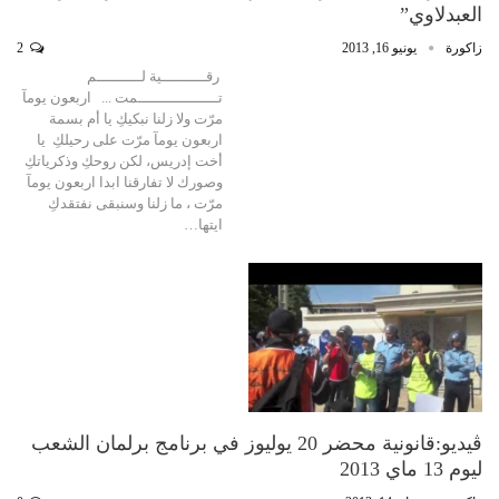
العبدلاوي”
زاكورة
يونيو 16, 2013
2
رقــــــــــية لــــــــــم
تــــــــــــــــــمت ... اربعون يومآ
مرّت ولا زلنا نبكيكِ يا أم بسمة
اربعون يومآ مرّت على رحيلكِ يا
أخت إدريس، لكن روحكِ وذكرياتكِ
وصورك لا تفارقنا ابدا اربعون يومآ
مرّت ، ما زلنا وسنبقى نفتقدكِ
ايتها…
ڤيديو:قانونية محضر 20 يوليوز في برنامج برلمان الشعب
ليوم 13 ماي 2013