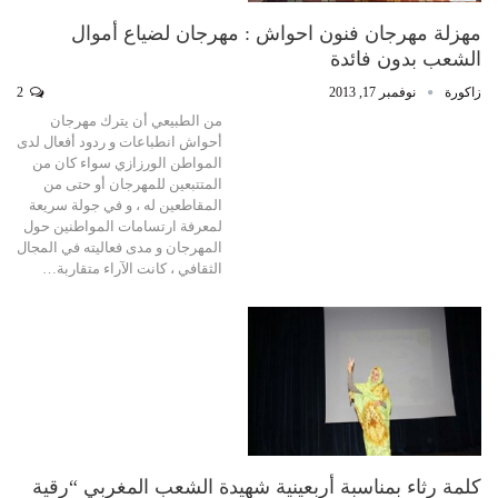
مهزلة مهرجان فنون احواش : مهرجان لضياع أموال
الشعب بدون فائدة
زاكورة
نوفمبر 17, 2013
2
من الطبيعي أن يترك مهرجان
أحواش انطباعات و ردود أفعال لدى
المواطن الورزازي سواء كان من
المتتبعين للمهرجان أو حتى من
المقاطعين له ، و في جولة سريعة
لمعرفة ارتسامات المواطنين حول
المهرجان و مدى فعاليته في المجال
الثقافي ، كانت الآراء متقاربة…
كلمة رثاء بمناسبة أربعينية شهيدة الشعب المغربي “رقية