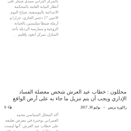
بالمركز الترابي سيدي شيكر على
أنظار النيابة العامة بالمحكمة
الابتدائية باليوسفية، صباح اليوم
الاثنين 27 دجنبر الجاري، جزارا و
أرملة ضبطا متلبسين بالخيانة
الزوجية و ممارسة الرذيلة بأحد
المنازل بمركز ايغود بإقليم…
محللون : خطاب عيد العرش شخص معضلة الفساد
الإداري ويجب أن يتم تنزيل ما جاء به على أرض الواقع
زاكورة بريس
يوليو 30, 2017
0
أكد المحلل السياسي محمد
العمراني بوخبزة في معرض تعليقه
على خطاب عيد العرش "أنها ليست