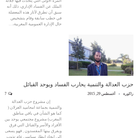
المرة الأولى التي يتحدث فيها جلالة
الملك عن الفساد الإداري، ذلك أنه
سبق أن تطرق لآثار هذه المعضلة
في خطب سابقة وقام بتشخيص
حال الإدارة العمومية المغربية،…
حزب العدالة والتنمية يحارب الفساد ويوحد القبائل‎
زاكورة
أغسطس 29, 2015
7
إن مشروع حزب العدالة
والتنمية بجماعة امحاميد الغزلان (
كما هو الشأن في باقي مناطق
المغرب) مشروع مجتمعي يوحد بين
الأفراد والأسر والقبائل التي فرق
ويفرق بينها المفسدون , فهو يسعى
إلى إيجاد إيطار سياسي عام تذوب