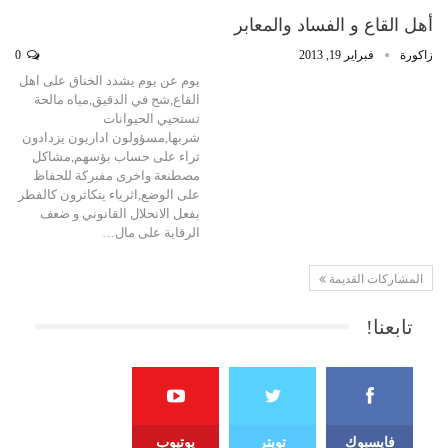
أهل القاع و الفساد والمعابر
زاكورة
فبراير 19, 2013
0
يوم عن يوم يشدد الخناق على اهل
القاع,شح في الدقيق,مياه مالحة
تستحيي الحيوانات
شربها,مسؤولون اداريون يزدادون
ثراء على حساب بؤسهم,مشاكل
مصطنعة واخرى مفبركة للحفاظ
على الوضع,اثرياء يتكاثرون كالفطر
بفعل الانحلال القانوني و ضعف
الرقابة على مال…
المشاركات القديمة
تابعنا!
فايسبوك
تويتر
يوتيوب