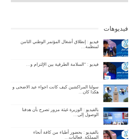
فيديوهات
فيديو : إنطلاق أشغال المؤتمر الوطني الثامن
لمنظمة…
فيديو : “السلامة الطرقية بين الإلتزام و…
سولنا المراكشين كيف كانت اجواء عيد الاضحى و
هكذا كان…
بالفيديو : الوزيرة غيثة مزور تصرح بأن هدفنا
الوصول إلى…
بالفيديو : بحضور أطباء من كافة أنحاء
المملكة..فعاليات…