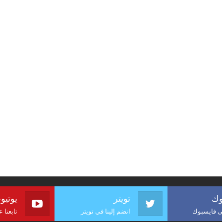
وك
تويتر
يوتيو
لى فايسبوك
انضم إلينا في تويتر
تابعنا 