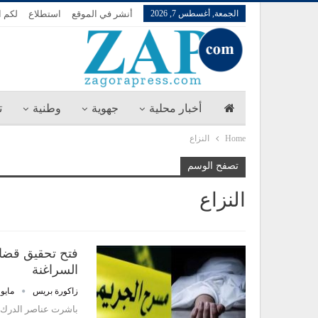
الجمعة, أغسطس 7, 2026
أنشر في الموقع
استطلاع
لكم ا
أخبار محلية
جهوية
وطنية
ت
Home
النزاع
تصفح الوسم
النزاع
فتح تحقيق قضائ
السراغنة
زاكورة بريس
مايو 13, 026
باشرت عناصر الدرك الم