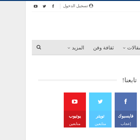
تسجيل الدخول
قالات
ثقافة وفن
المزيد
تابعنا!
فايسبوك
تويتر
يوتيوب
إعجاب
متابعين
متابعين