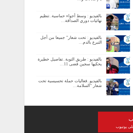
بالفيديو : وسط أجواء حماسية..تنظيم
نهائيات دوري الصداقة…
بالفيديو : تحت شعار” جميعا من أجل
التبرع بالدم…
بالفيديو : طريق التوبة..تفاصيل خطيرة
يحكيها سجين قضى 11…
بالفيديو..فعاليات حملة تحسيسية تحت
شعار “السلامة…
ب
على يوتيوب