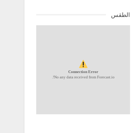
الطقس
Connection Error
No any data received from Forecast.io!.