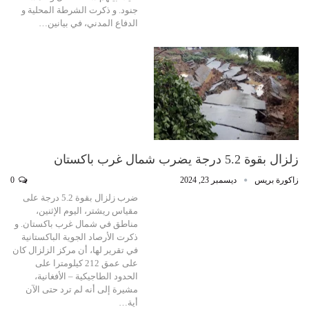
جنود. و ذكرت الشرطة المحلية و
الدفاع المدني، في بيانين…
زلزال بقوة 5.2 درجة يضرب شمال غرب باكستان
زاكورة بريس
ديسمبر 23, 2024
0
ضرب زلزال بقوة 5.2 درجة على
مقياس ريشتر، اليوم الإثنين،
مناطق في شمال غرب باكستان. و
ذكرت الأرصاد الجوية الباكستانية
في تقرير لها، أن مركز الزلزال كان
على عمق 212 كيلومترا على
الحدود الطاجيكية – الأفغانية،
مشيرة إلى أنه لم ترد حتى الآن
أية…