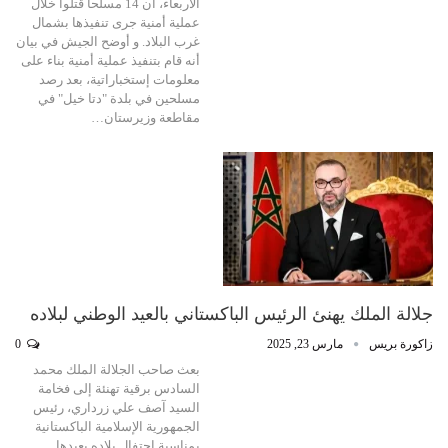
الأربعاء، أن 14 مسلحا قتلوا خلال
عملية أمنية جرى تنفيذها بشمال
غرب البلاد. و أوضح الجيش في بيان
أنه قام بتنفيذ عملية أمنية بناء على
معلومات إستخباراتية، بعد رصد
مسلحين في بلدة "دتا خيل" في
مقاطعة وزيرستان…
جلالة الملك يهنئ الرئيس الباكستاني بالعيد الوطني لبلاده
زاكورة بريس
مارس 23, 2025
0
بعث صاحب الجلالة الملك محمد
السادس برقية تهنئة إلى فخامة
السيد آصف علي زرداري، رئيس
الجمهورية الإسلامية الباكستانية
بمناسبة إحتفال بلاده بعيدها