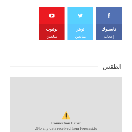
فايسبوك
تويتر
يوتيوب
إعجاب
متابعين
متابعين
الطقس
Connection Error
No any data received from Forecast.io!.