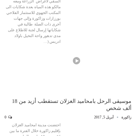
السقي لأغراض الزراعة ومعه
مالكو هذه المياه بعدة شكايات الى
المكتب الجهوي للاستثمار الفلاحي
بورزازات وزاكورة وإلى جهات
أخرى ذات الصلة طالبة في
شكاياتها إرسال لجنة للاطلاع على
مدى تدهور واحة النخيل باولاد
ادريس (…
موسيقى الرحل بامحاميد الغزلان تستقطب أزيد من 18
ألف شخص
زاكورة
أبريل 5, 2017
0
احتضنت مدينة امحاميد الغزلان
بإقليم زاكورة خلال الفترة ما بين