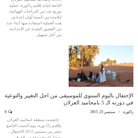
التابعة لنيابة إقليم زاكورة، عملية
توزيع عدد من الدراجات الهوائية،
لتلامذة من السنة أولى إعدادي،
هذه العملية استفادة منها أبناء عدد
من القصور البعيدة عن الإعدادية
من أجل تسهيل…
الإحتفال باليوم السنوي للموسيقى من اجل التغيير والتوعية
في دورته الـ 5 بامحاميد الغزلان
زاكورة
سبتمبر 25, 2015
0
إحتضنت منطقة امحاميد الغزلان
بإقليم زاݣورة، يوم السبت التاسع
عشر من سبتمبر 2015 الاحتفال ،
بمشاركة مجموعة من الفرق