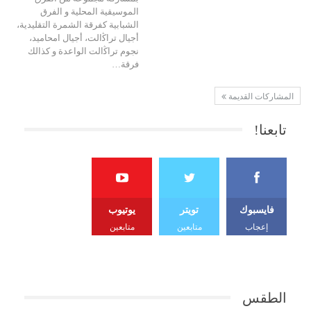
الموسيقية المحلية و الفرق
الشبابية كفرقة الشمرة التقليدية،
أجيال تراﯕالت، أجيال امحاميد،
نجوم تراﯕالت الواعدة و كذالك
فرقة…
المشاركات القديمة
تابعنا!
فايسبوك
تويتر
يوتيوب
إعجاب
متابعين
متابعين
الطقس