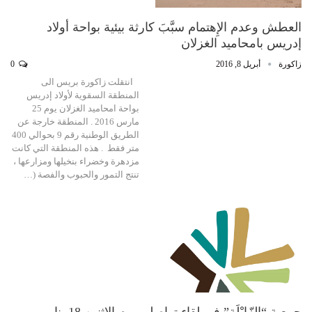
العطش وعدم الإِهتمام سبَّبَ كارثة بيئية بواحة أولاد
إدريس بامحاميد الغزلان
زاكورة
أبريل 8, 2016
0
انتقلت زاكورة بريس الى
المنطقة السقوية لأولاد إدريس
بواحة امحاميد الغزلان يوم 25
مارس 2016 . المنطقة خارجة عن
الطريق الوطنية رقم 9 بحوالي 400
متر فقط . هذه المنطقة التي كانت
مزدهرة وخضراء بنخيلها ومزارعها ،
تنتج التمور والحبوب والفصة (…
جمعية “الزّايْلَة” في لقاء تواصلي يوم الإثنين 18 يناير