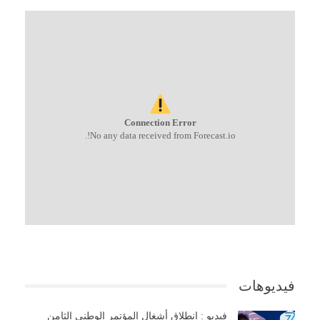
Connection Error
No any data received from Forecast.io!.
فيديوهات
فيديو : إنطلاق أشغال المؤتمر الوطني الثامن