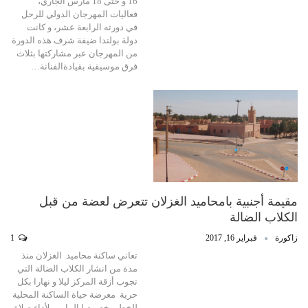
16 و حتى 18 مارس الجاري،
فعاليات المهرجان الدولي للرحل
في دورته الرابعة عشر، و كانت
دولة بولندا ضيفة شرف هذه الدورة
من المهرجان عبر مشاركتها بثلاث
فرق موسيقية بقيادةالفنانة…
مقيمة أجنبية بامحاميد الغزلان تتعرض لعضة من قبل
الكلاب الضالة
زاكورة
فبراير 16, 2017
1
تعاني ساكنة محاميد الغزلان منذ
مدة من انشار الكلاب الضالة التي
تجوب أزقة المركز ليلا و نهارا بكل
حرية معرضة حياة الساكنة المحلية
للخطر، خصوصا المارين لأداء صلاة