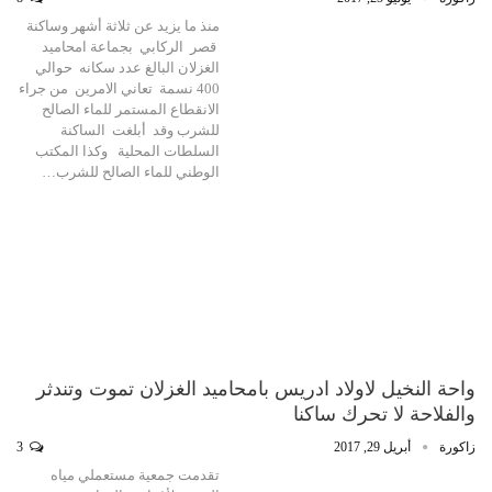
منذ ما يزيد عن ثلاثة أشهر وساكنة
قصر الركابي بجماعة امحاميد
الغزلان البالغ عدد سكانه حوالي
400 نسمة تعاني الامرين من جراء
الانقطاع المستمر للماء الصالح
للشرب وقد أبلغت الساكنة
السلطات المحلية وكذا المكتب
الوطني للماء الصالح للشرب…
واحة النخيل لاولاد ادريس بامحاميد الغزلان تموت وتندثر
والفلاحة لا تحرك ساكنا
زاكورة
أبريل 29, 2017
3
تقدمت جمعية مستعملي مياه