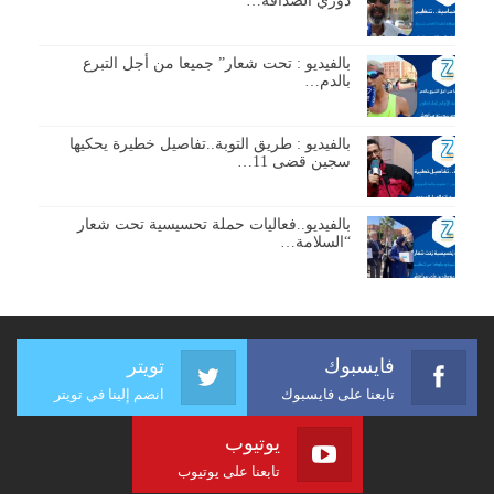
دوري الصداقة…
بالفيديو : تحت شعار” جميعا من أجل التبرع
بالدم…
بالفيديو : طريق التوبة..تفاصيل خطيرة يحكيها
سجين قضى 11…
بالفيديو..فعاليات حملة تحسيسية تحت شعار
“السلامة…
فايسبوك
تويتر
تابعنا على فايسبوك
انضم إلينا في تويتر
يوتيوب
تابعنا على يوتيوب