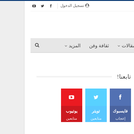
تسجيل الدخول
قالات
ثقافة وفن
المزيد
تابعنا!
فايسبوك
تويتر
يوتيوب
إعجاب
متابعين
متابعين