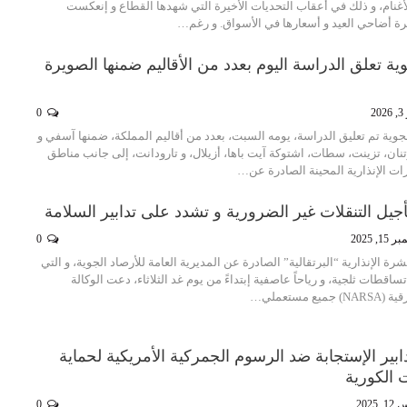
غنام، و ذلك في أعقاب التحديات الأخيرة التي شهدها القطاع و إنعكست
 أضاحي العيد و أسعارها في الأسواق. و رغم…
ة تعلق الدراسة اليوم بعدد من الأقاليم ضمنها الصويرة
20
0
جوية تم تعليق الدراسة، يومه السبت، بعدد من أقاليم المملكة، ضمنها آسفي و
وتنان، تزينت، سطات، اشتوكة آيت باها، أزيلال، و تارودانت، إلى جانب مناطق
ات الإنذارية المحينة الصادرة عن…
أجيل التنقلات غير الضرورية و تشدد على تدابير السلامة
1, 2025
0
رة الإنذارية “البرتقالية” الصادرة عن المديرية العامة للأرصاد الجوية، و التي
تساقطات ثلجية، و رياحاً عاصفية إبتداءً من يوم غد الثلاثاء، دعت الوكالة
 مستعملي…
ير الإستجابة ضد الرسوم الجمركية الأمريكية لحماية
 الكورية
 2025
0