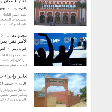
العام للسكان و ال
زاكورة بريس
يونيو 26, 24
إنعقد، أمس الثلاثاء،
إقليم أشتوكة ايت با
م
الأكثر فقرا بم
زاكورة بريس
أكتوبر 10,
دع
بمراكش، إلى اتخاذ تد
في بيان صدر بمناسبة
تدابير وإجراءا
زاكورة
سبتمبر 13, 2013
استقبل مدير واطر وأ
والتربوية وشركاء ال