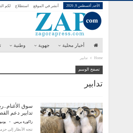
الأحد, أغسطس 9, 2026
أنشر في الموقع
استطلاع
لكم الت
أخبار محلية
جهوية
وطنية
ت
Home
تدابير
تصفح الوسم
تدابير
سوق الأغنام..ر
تدابير دعم القط
زاكورة بريس
يونيو 1, 26
تتجه الأنظار إلى حزم