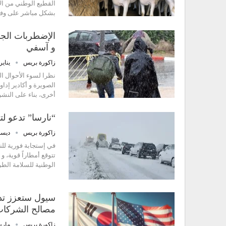
القطيع الوطني من الأ
بشكل مباشر على وفرة
الإضطربات الجوي
و آسفي
زاكورة بريس
يناير 3, 26
نظرا لسوء الأحوال ال
الصويرة و أكادير إدا
أخرى، بناء على النشر
“نارسا” تدعو لت
زاكورة بريس
ديسمبر 5
في إستجابة فورية للنش
تتوقع أمطاراً قوية، و 
الوطنية للسلامة الطرقية (NARSA) جميع
سيول ستعزز تداب
مصالح الشركات
زاكورة بريس
مارس 12,