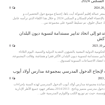
سكنى 2024
20
0
 بمقر عمالة إقليم أشتوكة أيت باها، إجتماع موسع حول التحضيرات و
المستجدات المتعلقة بالإحصاء العام للسكان و السكنى 2024. و خلال هذا اللقاء الذي ترأسه عامل
ها، جمال خلوق، تم تسليط الضوء على مجموعة من…
جموعة الـ 24 تدعو إلى اتخاذ تدابير مستدامة لتسوية ديون البلدان
راكش
 2023
0
ت مجموعة الـ24 الحكومية الدولية المعنية بالشؤون النقدية الدولية والتنمية، اليوم الثلاثاء
ابير مستدامة لتسوية ديون البلدان الأكثر فقرا و هشاشة. وقالت المجموعة،
 انعقاد الاجتماعات السنوية لصندوق…
ت لإنجاح الدخول المدرسي بمجموعة مدارس أولاد أيوب
0
ساتذة مجموعة مدارس أولاد أيوب الدخول المدرسي لهذه السنة بإجراءات
وتدابير تضمن تحقيق دخول مدرسي متميز وناجح . 2014/2013،بتضافر جهود جميع الأطر الإدارية
مؤسسة، حيث تم توزيع الكتب واللوازم المدرسية على…