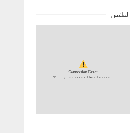
الطقس
Connection Error
No any data received from Forecast.io!.