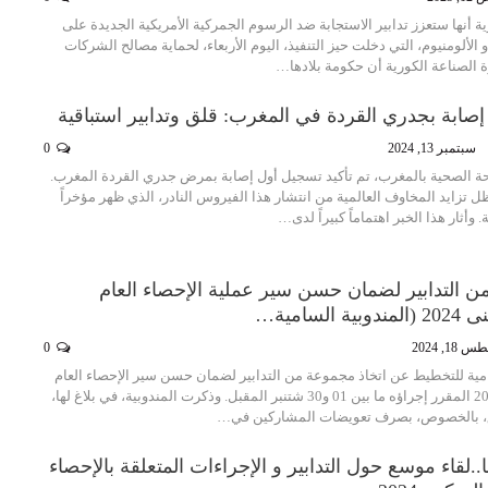
ة أنها ستعزز تدابير الاستجابة ضد الرسوم الجمركية الأمريكية الجديدة على
لألومنيوم، التي دخلت حيز التنفيذ، اليوم الأربعاء، لحماية مصالح الشركات
ة الصناعة الكورية أن حكومة بلادها…
إصابة بجدري القردة في المغرب: قلق وتدابير استباقية
سبتمبر 13, 2024
0
 الصحية بالمغرب، تم تأكيد تسجيل أول إصابة بمرض جدري القردة المغرب.
ل تزايد المخاوف العالمية من انتشار هذا الفيروس النادر، الذي ظهر مؤخراً
وأثار هذا الخبر اهتماماً كبيراً لدى…
ن التدابير لضمان حسن سير عملية الإحصاء العام
لسامية…
18, 2024
0
امية للتخطيط عن اتخاذ مجموعة من التدابير لضمان حسن سير الإحصاء العام
للسكان والسكنى 2024 المقرر إجراؤه ما بين 01 و30 شتنبر المقبل. وذكرت المندوبية، في بلاغ لها،
علق، بالخصوص، بصرف تعويضات المشاركين في…
..لقاء موسع حول التدابير و الإجراءات المتعلقة بالإحصاء