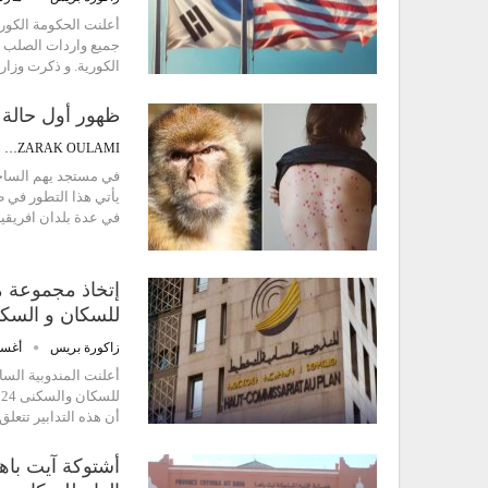
أعلنت الحكومة الكوري
جميع واردات الصلب و ا
الكورية. و ذكرت وزار
ظهور أول حالة 
ABDEZZARAK OULAMI
في مستجد يهم الساحة
يأتي هذا التطور في ظ
في عدة بلدان افريقية. 
إتخاذ مجموعة م
للسكان و السكنى 2024 (المندوبية ا
زاكورة بريس
أغسطس 
أعلنت المندوبية الس
أن هذه التدابير تت
أشتوكة آيت باها