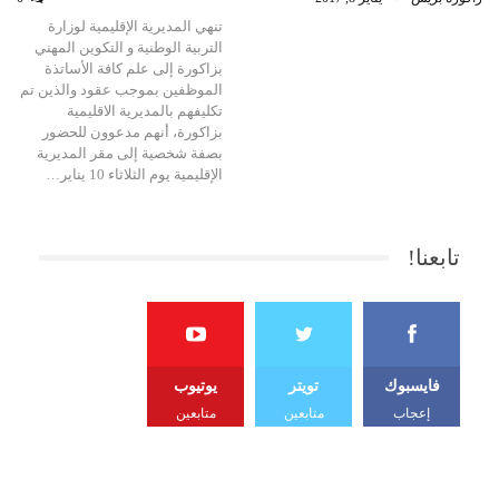
تنهي المديرية الإقليمية لوزارة
التربية الوطنية و التكوين المهني
بزاكورة إلى علم كافة الأساتذة
الموظفين بموجب عقود والذين تم
تكليفهم بالمديرية الاقليمية
بزاكورة، أنهم مدعوون للحضور
بصفة شخصية إلى مقر المديرية
الإقليمية يوم الثلاثاء 10 يناير…
تابعنا!
فايسبوك
تويتر
يوتيوب
إعجاب
متابعين
متابعين