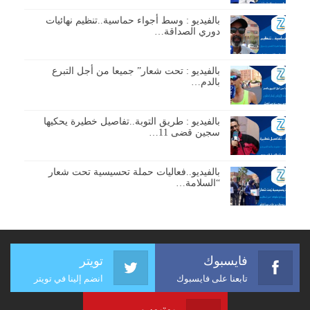
بالفيديو : وسط أجواء حماسية..تنظيم نهائيات
دوري الصداقة…
بالفيديو : تحت شعار” جميعا من أجل التبرع
بالدم…
بالفيديو : طريق التوبة..تفاصيل خطيرة يحكيها
سجين قضى 11…
بالفيديو..فعاليات حملة تحسيسية تحت شعار
“السلامة…
فايسبوك
تويتر
تابعنا على فايسبوك
انضم إلينا في تويتر
يوتيوب