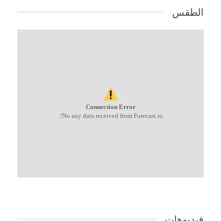
الطقس
Connection Error
No any data received from Forecast.io!.
فيديوهات