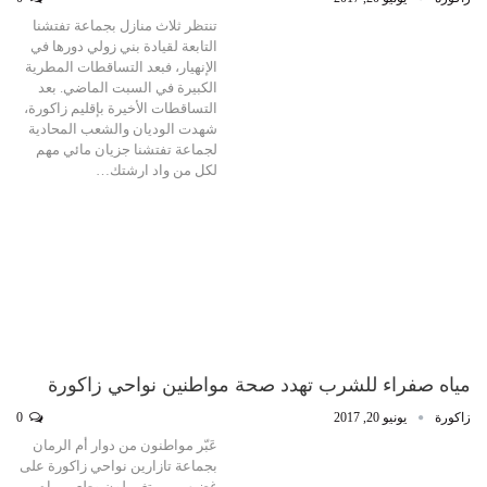
تنتظر ثلاث منازل بجماعة تفتشنا
التابعة لقيادة بني زولي دورها في
الإنهيار، فبعد التساقطات المطرية
الكبيرة في السبت الماضي. بعد
التساقطات الأخيرة بإقليم زاكورة،
شهدت الوديان والشعب المحادية
لجماعة تفتشنا جزيان مائي مهم
لكل من واد ارشتك…
مياه صفراء للشرب تهدد صحة مواطنين نواحي زاكورة
زاكورة
يونيو 20, 2017
0
عَبّر مواطنون من دوار أم الرمان
بجماعة تازارين نواحي زاكورة على
غضبهم من تغير لون وطعم مياه