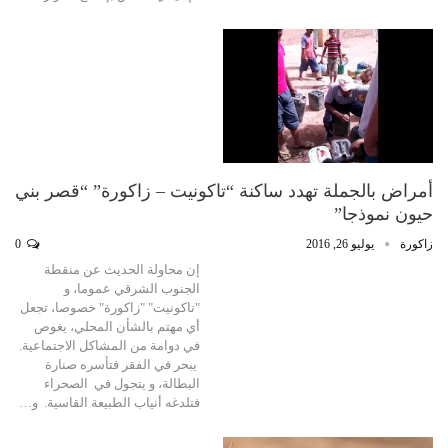
أمراض بالجملة تهدد ساكنة “تاكونيت – زاكورة” “قصر بني
حيون نموذجا”
زاكورة
يوليو 26, 2016
0
إن محاولة الحديث عن منقطة
الجنوب الشرقي عموما، و
"تاكونيت" "زاكورة" خصوصا، تجعل
أي مهتم بالشأن المحلي، يغوص
في دوامة من المشاكل الاجتماعية.
يبحر في الفقر فتأسره صنارة
البطالة، و يتجول في الصحراء
فتلدغه أنياب الطبيعة القاسية. و…