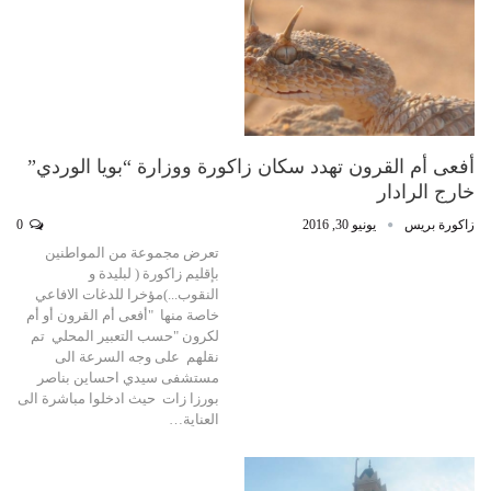
أفعى أم القرون تهدد سكان زاكورة ووزارة “بويا الوردي”
خارج الرادار
زاكورة بريس
يونيو 30, 2016
0
تعرض مجموعة من المواطنين
بإقليم زاكورة ( لبليدة و
النقوب...)مؤخرا للدغات الافاعي
خاصة منها "أفعى أم القرون أو أم
لكرون "حسب التعبير المحلي تم
نقلهم على وجه السرعة الى
مستشفى سيدي احساين بناصر
بورزا زات حيث ادخلوا مباشرة الى
العناية…