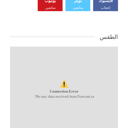
فايسبوك
تويتر
يوتيوب
إعجاب
متابعين
متابعين
الطقس
Connection Error
No any data received from Forecast.io!.