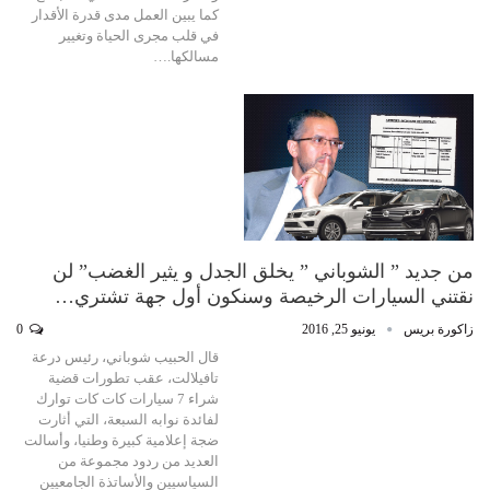
كما يبين العمل مدى قدرة الأقدار
في قلب مجرى الحياة وتغيير
مسالكها.…
من جديد ” الشوباني ” يخلق الجدل و يثير الغضب” لن
نقتني السيارات الرخيصة وسنكون أول جهة تشتري…
زاكورة بريس
يونيو 25, 2016
0
قال الحبيب شوباني، رئيس درعة
تافيلالت، عقب تطورات قضية
شراء 7 سيارات كات كات توارك
لفائدة نوابه السبعة، التي أثارت
ضجة إعلامية كبيرة وطنيا، وأسالت
العديد من ردود مجموعة من
السياسيين والأساتذة الجامعيين