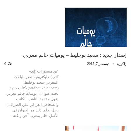
إصدار جديد : سعيد بوخليط – يوميات حالم مغربي
زاكورة
ديسمبر 7, 2015
0
عن منشورات (إي–
كتب)الاليكترونية،صدر للباحث
المغربي سعيد بوخليط
(saidboukhlet.com) ،كتاب جديد
تحت عنوان : يوميات حالم مغربي.
تقول مقدمة الناشر، الكاتب
والصحافي العراقي علي الصراف :
رجل يحلم. ذلك هو العنوان في
الأصل. حلم بمغرب آخر. ولكنه…