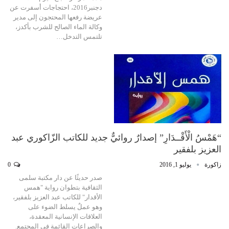
دجنبر2016، احتجاجات أسفرت عن
عريضة رفعها المحتجون إلى مدير
وكالة الماء الصالح للشرب بأكدز،
تلتمس التدخل…
“هَمْسُ الْأَقْــدَارِ” إصدارٌ روائيٌّ جديد للكاتب الزّاكوري عبد
العزيز بلفقير
زاكورة
يوليو 1, 2016
0
صدر حديثًا عن دار مكتبة سلمى
الثقافية بتطوان رواية "همس
الأقدار" للكاتب عبد العزيز بلفقير،
وهو عملٌ يسلط الضوء على
العلاقات الإنسانية المعقدة،
والصراعات القائمة في المجتمع.