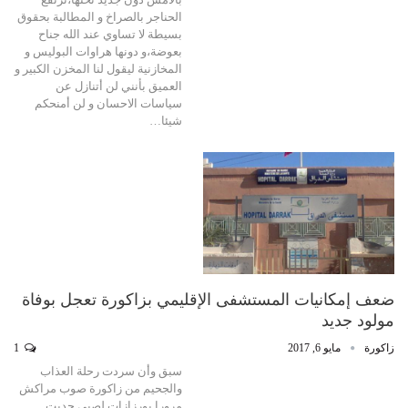
الحناجر بالصراخ و المطالبة بحقوق
بسيطة لا تساوي عند الله جناح
بعوضة،و دونها هراوات البوليس و
المخازنية ليقول لنا المخزن الكبير و
العميق بأنني لن أتنازل عن
سياسات الاحسان و لن أمنحكم
شيئا…
ضعف إمكانيات المستشفى الإقليمي بزاكورة تعجل بوفاة
مولود جديد
زاكورة
مايو 6, 2017
1
سبق وأن سردت رحلة العذاب
والجحيم من زاكورة صوب مراكش
مرورا بورزازات لصبي حديت