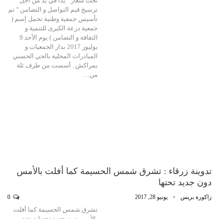
تحت شعار " يدا في يد من أجل
ترسيخ قيم التواصل و التضامن " تم
تأسيس جمعية وطنية تحمل إسم (
جمعية درعة الكبرى للتنمية و
الثقافة و التضامن ) يوم الأحد 9
يوليوز 2017 بدار الجمعيات و
المبادرات المحلية بالحي الحسني
بمراكش . أسست من طرف ثلة
من…
تدوينة زرقاء : تشرق شمس الحسيمة كما أفلت بالأمس
دون جديد تحتها
زاكورة بريس
يونيو 28, 2017
0
تشرق شمس الحسيمة كما أفلت
بالأمس دون جديد تحتها،ترتفع