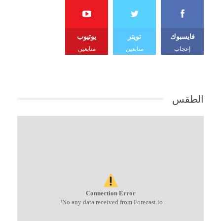
فايسبوك
تويتر
يوتيوب
إعجاب
متابعين
متابعين
الطقس
Connection Error
No any data received from Forecast.io!.