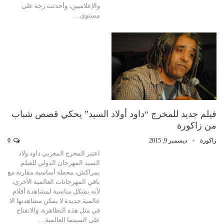
والإعلاميين، وأحدثت رجة على
مستوى…
فيلم جديد للمخرج “داود أولاد السيد” يحكي قصص شباب
من زاكورة
زاكورة
ديسمبر 9, 2015
0
اعتبر المخرج المغربي داود ولاد
السيد المهرجان الدولي للفيلم
بمراكش، محطة أساسية مقارنة مع
باقي المهرجانات العالمية الأخرى،
لأنه يشكل مناسبة لمشاهدة أفلام
عالمية جديدة لا يمكن مشاهدتها الا
في مثل هذه التظاهرة، والانفتاح
على السينما العالمية…