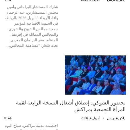
شارك المستشار البرلماني وأمين
مجلس المستشارين، عبد الرحمان
وافا، الأربعاء 8 أبريل 2026 بالرباط،
في الجلسة الافتتاحية لمؤتمر
جمعية مجالس الشيوخ والشورى
والمجالس المماثلة في إفريقيا،
المنظم بمقر البرلمان المغربي
تحت شعار: “مساهمة المجالس…
بحضور الشوكي..إنطلاق أشغال النسخة الرابعة لقمة
المرأة التجمعية بمراكش
زاكورة بريس
أبريل 4, 2026
0
احتضنت مدينة مراكش، صباح اليوم