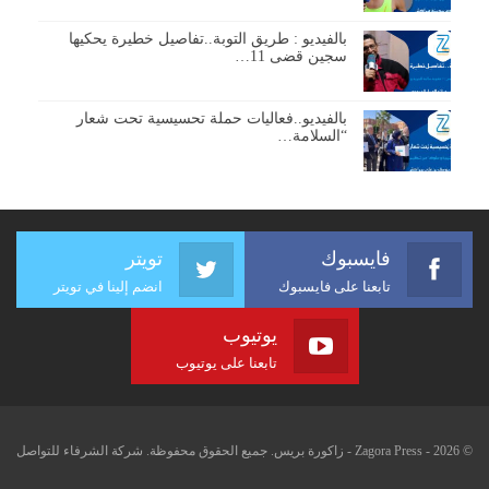
بالفيديو : طريق التوبة..تفاصيل خطيرة يحكيها
سجين قضى 11…
بالفيديو..فعاليات حملة تحسيسية تحت شعار
“السلامة…
فايسبوك
تويتر
تابعنا على فايسبوك
انضم إلينا في تويتر
يوتيوب
تابعنا على يوتيوب
© 2026 - Zagora Press - زاكورة بريس. جميع الحقوق محفوظة. شركة الشرفاء للتواصل