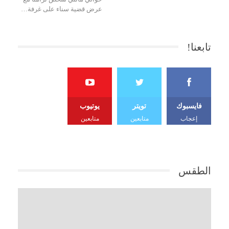
عرض قضية سناء على غرفة…
تابعنا!
فايسبوك
تويتر
يوتيوب
إعجاب
متابعين
متابعين
الطقس