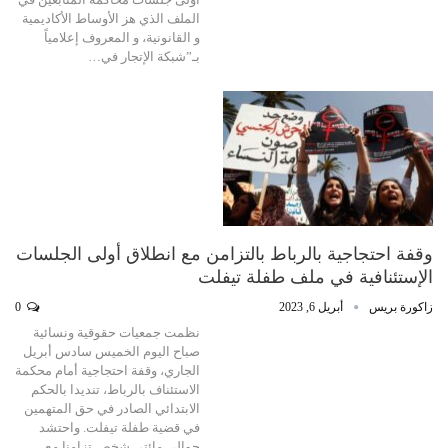
الملف الذي هز الأوساط الأكاديمية
و القانونية، و المعروف إعلامياً
بـ”شبكة الإتجار في…
وقفة احتجاجية بالرباط بالتزامن مع انطلاق أولى الجلسات
الإستئنافية في ملف طفلة تيفلت
زاكورة بريس
أبريل 6, 2023
0
نظمت جمعيات حقوقية ونسائية
صباح اليوم الخميس سادس أبريل
الجاري، وقفة احتجاجية أمام محكمة
الاستئناف بالرباط، تنديدا بالحكم
الابتدائي الصادر في حق المتهمين
في قضية طفلة تيفلت. واحتشد
حوالي مائتي شخص تزامنا مع