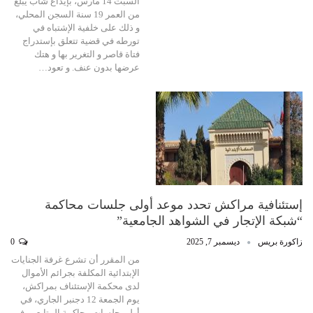
السبت 14 مارس، بإيداع شاب يبلغ
من العمر 19 سنة السجن المحلي،
و ذلك على خلفية الإشتباه في
تورطه في قضية تتعلق بإستدراج
فتاة قاصر و التغرير بها و هتك
عرضها بدون عنف. و تعود…
إستئنافية مراكش تحدد موعد أولى جلسات محاكمة
“شبكة الإتجار في الشواهد الجامعية”
زاكورة بريس
ديسمبر 7, 2025
0
من المقرر أن تشرع غرفة الجنايات
الإبتدائية المكلفة بجرائم الأموال
لدى محكمة الإستئناف بمراكش،
يوم الجمعة 12 دجنبر الجاري، في
أولى جلسات محاكمة المتابعين في