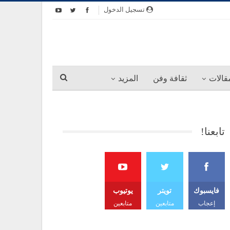
تسجيل الدخول
قالات
ثقافة وفن
المزيد
تابعنا!
فايسبوك
تويتر
يوتيوب
إعجاب
متابعين
متابعين