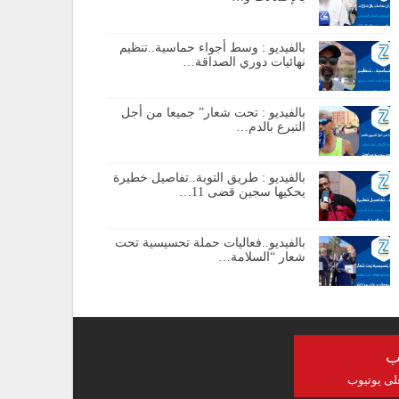
بالفيديو : وسط أجواء حماسية..تنظيم
نهائيات دوري الصداقة…
بالفيديو : تحت شعار” جميعا من أجل
التبرع بالدم…
بالفيديو : طريق التوبة..تفاصيل خطيرة
يحكيها سجين قضى 11…
بالفيديو..فعاليات حملة تحسيسية تحت
شعار “السلامة…
ب
على يوتيوب