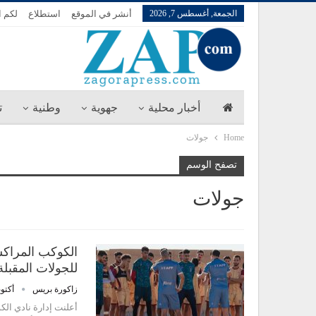
الجمعة, أغسطس 7, 2026
أنشر في الموقع
استطلاع
لكم ا
أخبار محلية
جهوية
وطنية
ت
Home
جولات
تصفح الوسم
جولات
الكوكب المراكشي
للجولات المقبلة
زاكورة بريس
أكتوبر 4,
أعلنت إدارة نادي ال