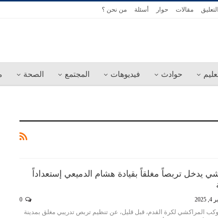
لتعليق
مقالات
حوار
أسئلة
من نحن ؟
عليم
حوادث
فيديوهات
المجتمع
الصحة
م
 يدخل تربصاً مغلقاً بقيادة هشام الدميعي إستعداداً
 2025
0
كوكب المراكشي لكرة القدم، قبل قليل، عن تنظيم تربص تدريبي مغلق بمدينة