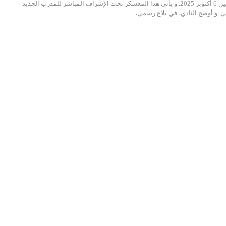
مراكش، يبدأ يوم الإثنين 6 أكتوبر 2025. و يأتي هذا المعسكر تحت الإشراف المباشر للمدرب الجديد
ي. و أوضح النادي، في بلاغ رسمي،…