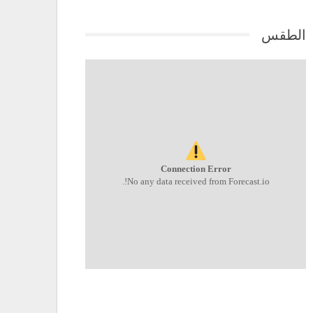
الطقس
Connection Error
No any data received from Forecast.io!.