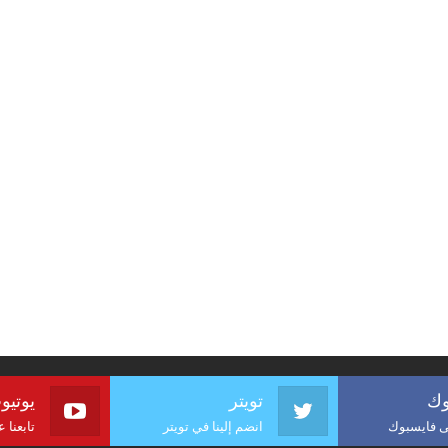
وك
تويتر
يوتيو
لى فايسبوك
انضم إلينا في تويتر
تابعنا 