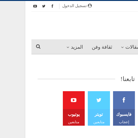
تسجيل الدخول
قالات
ثقافة وفن
المزيد
تابعنا!
فايسبوك
تويتر
يوتيوب
إعجاب
متابعين
متابعين