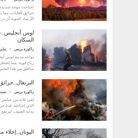
إجتاحت موجة شديدة ال
حرائق الغابات، مما 
الأرصاد الجوية أن درجات
لوس أنجليس..حر
السكان
زاكورة بريس
يناير 8, 25
تواجه مدينة لوس أنجل
مناطق من هذا التجم
البرتغال..حرائ
زاكورة بريس
سبتمبر 7
لقي ثلاثة من عناصر ا
الذي إجتاحته عدة حر
بداية الصيف، ليرتفع 
اليونان..إخلاء 