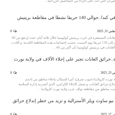
نيران التي أتت على أجزاء من المحاصيل الزراعية…
حرائق الغابات في كندا..حوالي 140 حريقا نشطا في مقاطعة بريتيش
31, 2025
0
تضاعف عدد حرائق الغابات المستعرة في غرب بريتيش كولومبيا خلال ثلاثة أيام، حيث إرتفع من 68
حريقا الأربعاء الماضي إلى 139 حريقا يوم السبت، حسب إحصائيات هذه المقاطعة الكندية. و أفادت
غابات في بريتيش كولومبيا بأن أكثر من 40…
ة..حرائق الغابات تجبر على إجلاء الآلاف في ولاية نورث
 2025
0
ورث كارولاينا (جنوب شرق)، أمرا للسكان بإخلاء مناطق من إحدى
اع حرائق الغابات. و شمل الإخلاء الإلزامي، الذي أصدرته إدارة السلامة
بت، مناطق من مقاطعة بولك، غرب ولاية نورث كارولاينا.…
يو ساوث ويلز الأسترالية و تزيد من خطر إندلاع حرائق
 2025
0