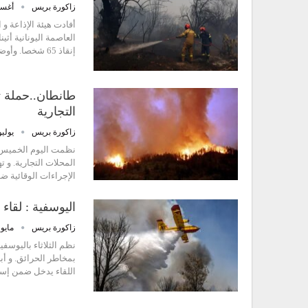
زاكورة بريس
أغسطس 
أفادت هيئة الإذاعة و 
العاصمة اليونانية أث
إنقاذ 65 شخصا. وأوضحت الهيئة أن الحريق الذي اندلع…
طانطان..حملة ت
التجارية
زاكورة بريس
يوليو 4, 4
نظمت اليوم الخميس 
المحلات التجارية. و 
الإجراءات الوقائية ض
اليوسفية : لقا
زاكورة بريس
مايو 22, 024
نظم الثلاثاء باليوسف
بمخاطر الحرائق. و أب
اللقاء يدخل ضمن إستر