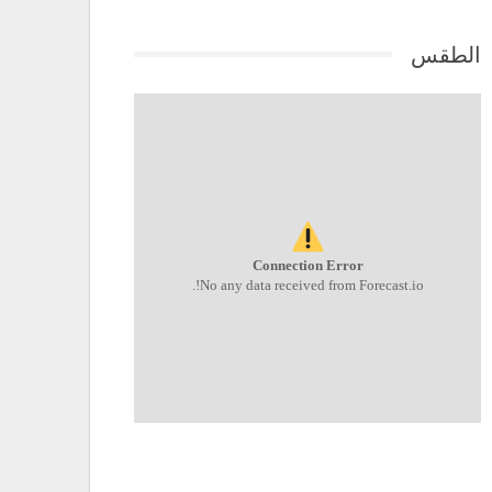
الطقس
Connection Error
No any data received from Forecast.io!.