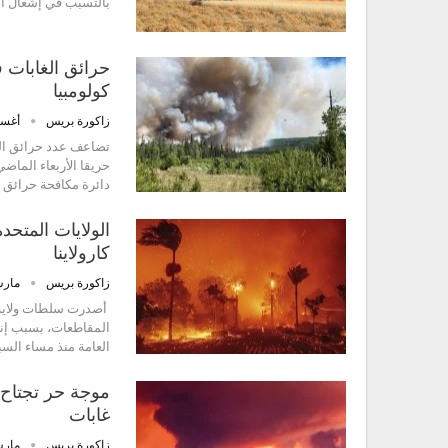
بالتسبب في إشعال ال
كولومبيا
زاكورة بريس
أغسطس 
دائرة مكافحة حرائق ال
الولايات المتحد
كارولاينا
زاكورة بريس
مارس 23,
أصدرت سلطات ولاية ن
المقاطعات، بسبب إندل
العامة منذ مساء الس
موجة حر تجتاح ن
غابات
زاكورة بريس
مارس 17,