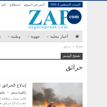
السبت, أغسطس 8, 2026
أنشر في الموقع
استطلاع
لكم ا
أخبار محلية
جهوية
وطنية
ت
Home
حرائق
تصفح الوسم
حرائق
إندلاع الحرائق 
زاكورة بريس
مايو 28, 026
قالت مصادر مطلعة إن 
عقب إندلاع حرائق ب