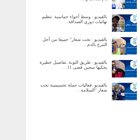
بالفيديو : وسط أجواء حماسية..تنظيم
نهائيات دوري الصداقة…
بالفيديو : تحت شعار” جميعا من أجل
التبرع بالدم…
بالفيديو : طريق التوبة..تفاصيل خطيرة
يحكيها سجين قضى 11…
بالفيديو..فعاليات حملة تحسيسية تحت
شعار “السلامة…