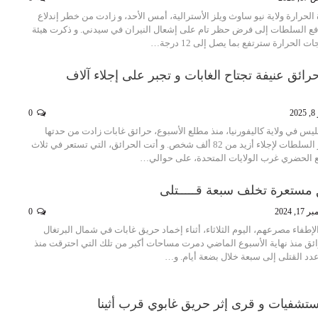
حرارة ولاية نيو ساوث ويلز الأسترالية، أمس الأحد، و زادت من خطر إندلاع
دفع السلطات إلى فرض حظر تام على إشعال النيران في سيدني. و ذكرت هيئة
 الحرارة سترتفع بما يصل إلى 12 درجة…
ائق عنيفة تجتاح الغابات و تجبر على إجلاء آلاف
20
0
يس في ولاية كاليفورنيا، منذ مطلع الأسبوع، حرائق غابات زادت من حدتها
رياح قوية، مما إضطر السلطات لإجلاء أزيد من 82 ألف شخص. و أتت الحرائق، التي تستعر في ثلاث
ع الحضري غرب الولايات المتحدة، على حوالي…
ق مستعرة تخلف سبعة قـــــتلى
1, 2024
0
لإطفاء مصرعهم، اليوم الثلاثاء، أثناء إخماد حريق غابات في شمال البرتغال
ائق منذ نهاية الأسبوع الماضي دمرت مساحات أكبر من تلك التي احترقت منذ
عدد القتلى إلى سبعة خلال بضعة أيام. و…
مستشفيات و قرى إثر حريق غابوي قرب أثينا