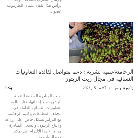
ترأس هذا اللقاء عثمان الطرمونية
عضو…
الرحامنة/تنمية بشرية : دعم متواصل لفائدة التعاونيات
النسائية في مجال زيت الزيتون
زاكورة بريس
أكتوبر 15, 2025
0
أولت المبادرة الوطنية للتنمية
البشرية منذ إحداثها، عناية بالغة
للتعاونيات النسائية العاملة في
مختلف القطاعات بإقليم الرحامنة،
مع التركيز بشكل خاص، على زراعة
و إنتاج الزيتون. و تسعى المبادرة
من وراء هذا الإلتزام إلى تمكين
هذه البنيات من…