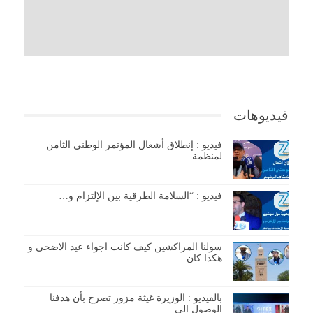
فيديوهات
فيديو : إنطلاق أشغال المؤتمر الوطني الثامن
لمنظمة…
فيديو : “السلامة الطرقية بين الإلتزام و…
سولنا المراكشين كيف كانت اجواء عيد الاضحى و
هكذا كان…
بالفيديو : الوزيرة غيثة مزور تصرح بأن هدفنا
الوصول إلى…