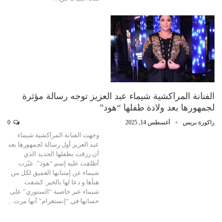
الفنانة المراكشية شيماء عبد العزيز توجه رسالة مؤثرة
لجمهورها بعد ولادة طفلها “هود”
زاكورة بريس
أغسطس 14, 2025
0
وجهت الفنانة المراكشية شيماء
عبد العزيز أول رسالة لجمهورها بعد
أن رزقت بطفلها الجديد الذي
أطلقت عليه إسم “هود”. عبّرت
شيماء عن إمتنانها العميق لكل من
هنأها و دعا لها بالخير. كشفت
شيماء عبر خاصية “الستوري” على
حسابها في “إنستغرام” أنها مرت…