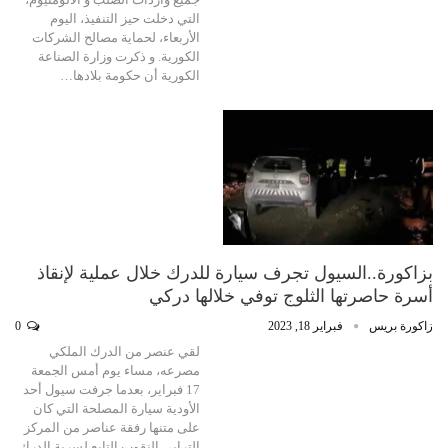
التي دخلت حيز التنفيذ، اليوم
الأربعاء، لحماية مصالح الشركات
الكورية. و ذكرت وزارة الصناعة
الكورية أن حكومة بلادها…
بزاكورة..السيول تجرف سيارة للدرك خلال عملية لإنقاذ
أسرة حاصرتها الثلوج توفي خلالها دركي
زاكورة بريس
فبراير 18, 2023
0
لقي عنصر من الدرك الملكي
مصرعه، مساء يوم أمس الجمعة
17 فبراير، بعدما جرفت سيول أحد
الأودية سيارة المصلحة التي كان
على متنها رفقة عناصر من المركز
الترابي النقوب التابع لسرية الدرك