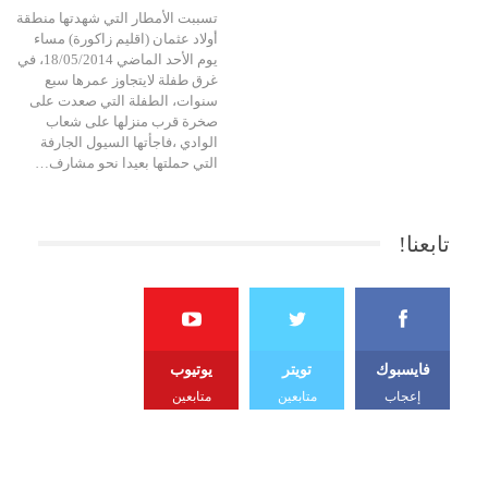
تسببت الأمطار التي شهدتها منطقة
أولاد عثمان (اقليم زاكورة) مساء
يوم الأحد الماضي 18/05/2014، في
غرق طفلة لايتجاوز عمرها سبع
سنوات، الطفلة التي صعدت على
صخرة قرب منزلها على شعاب
الوادي ،فاجأتها السيول الجارفة
التي حملتها بعيدا نحو مشارف…
تابعنا!
فايسبوك
تويتر
يوتيوب
إعجاب
متابعين
متابعين