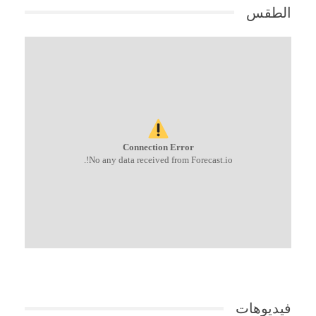
الطقس
Connection Error
No any data received from Forecast.io!.
فيديوهات