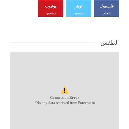
فايسبوك
تويتر
يوتيوب
إعجاب
متابعين
متابعين
الطقس
Connection Error
No any data received from Forecast.io!.