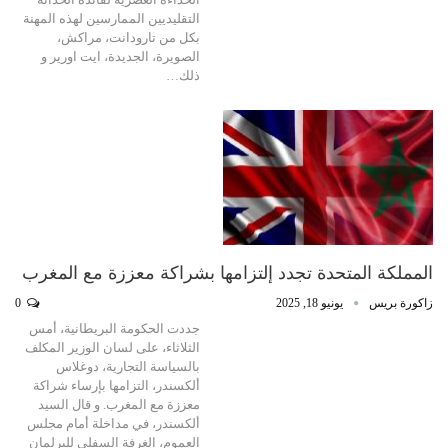
التقليديين الممارسين لهذه المهنة
بكل من تارودانت، مراكش،
الصويرة، الجديدة، ايت اورير و
ذلك…
المملكة المتحدة تجدد إلتزامها بشراكة معززة مع المغرب
زاكورة بريس
يونيو 18, 2025
0
جددت الحكومة البريطانية، أمس
الثلاثاء، على لسان الوزير المكلف
بالسياسة التجارية، دوغلاس
ألكسندر، التزامها بإرساء شراكة
معززة مع المغرب. و قال السيد
ألكسندر، في مداخلة أمام مجلس
العموم، الغرفة السفلى للبرلمان