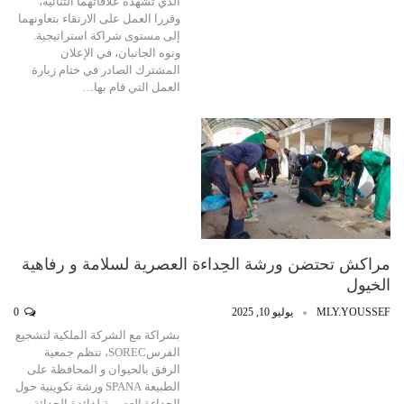
الذي تشهده علاقاتهما الثنائية،
وقررا العمل على الارتقاء بتعاونهما
إلى مستوى شراكة استراتيجية.
ونوه الجانبان، في الإعلان
المشترك الصادر في ختام زيارة
العمل التي قام بها…
مراكش تحتضن ورشة الحِداءة العصرية لسلامة و رفاهية
الخيول
MLY.YOUSSEF
يوليو 10, 2025
0
بشراكة مع الشركة الملكية لتشجيع
الفرسSOREC، تنظم جمعية
الرفق بالحيوان و المحافظة على
الطبيعة SPANA ورشة تكوينية حول
الحداءة العصرية لفائدة الحدائة