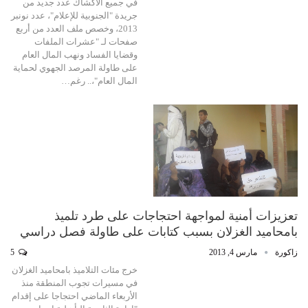
في جميع الأكشاك عدد جديد من
جريدة "الجنوبية للإعلام"، عدد نونبر
2013، وخصص ملف العدد من أربع
صفحات لـ "عشرات الملفات
وقضايا الفساد ونهب المال العام
على طاولة المرصد الجهوي لحماية
المال العام"،.. رغم…
تعزيزات أمنية لمواجهة احتجاجات على طرد تلميذ
بامحاميد الغزلان بسبب كتابات على طاولة فصل دراسي
زاكورة
مارس 4, 2013
5
خرج مئات التلاميذ بامحاميد الغزلان
في مسيرات تجوب المنطقة منذ
الأربعاء الماضي احتجاجا على إقدام