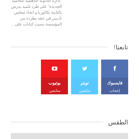
"إدارة الثانوية التأهيلية امحاميد
الجديدة" على طرد تلميذ يدرس
بالثانية بكالوريا و اتخاذ مجلس
تأديبي في حقه بطرده من
المؤسسة بسبب كتابات على…
تابعنا!
فايسبوك
تويتر
يوتيوب
إعجاب
متابعين
متابعين
الطقس