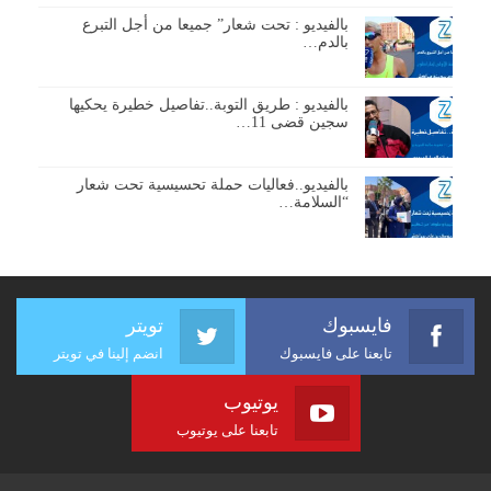
بالفيديو : تحت شعار” جميعا من أجل التبرع
بالدم…
بالفيديو : طريق التوبة..تفاصيل خطيرة يحكيها
سجين قضى 11…
بالفيديو..فعاليات حملة تحسيسية تحت شعار
“السلامة…
فايسبوك
تويتر
تابعنا على فايسبوك
انضم إلينا في تويتر
يوتيوب
تابعنا على يوتيوب