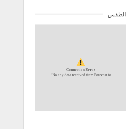
الطقس
Connection Error
No any data received from Forecast.io!.