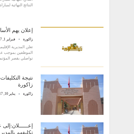
النتائج النهائية لمبار
إعلان يهم الأس
زاكورة
فبراير 1, 2017
تعلن المديرية الإقليم
الموظفين بموجب عقود
تواصلي بقصر المؤتمرات بم
نتيجة التكليفات
زاكورة
زاكورة
يناير 10, 2017
إعــــــلان:إلى
تكليفهم بالمديري