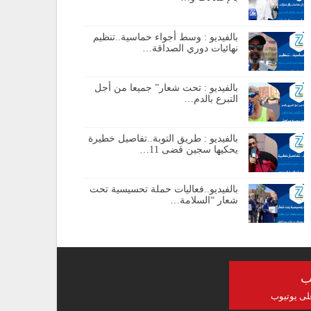
بالفيديو : وسط أجواء حماسية..تنظيم
نهائيات دوري الصداقة…
بالفيديو : تحت شعار” جميعا من أجل
التبرع بالدم…
بالفيديو : طريق التوبة..تفاصيل خطيرة
يحكيها سجين قضى 11…
بالفيديو..فعاليات حملة تحسيسية تحت
شعار “السلامة…
ب
على يوتيوب