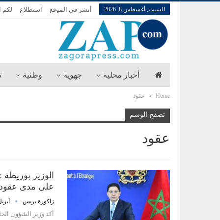
السبت, أغسطس 8, 2026
أنشر في الموقع
استطلاع
لكم ا
أخبار محلية
جهوية
وطنية
ت
Home
عقود
تصفح الوسم
عقود
الوزير بوريطة :
على مدى عقود
زاكورة بريس
أبريل 14, 
أكد وزير الشؤون الخار