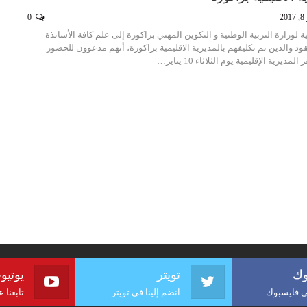
20
0
ية لوزارة التربية الوطنية و التكوين المهني بزاكورة إلى علم كافة الأساتذة
والذين تم تكليفهم بالمديرية الاقليمية بزاكورة، أنهم مدعوون للحضور
رية الإقليمية يوم الثلاثاء 10 يناير…
وك
تويتر
يوتيو
لى فايسبوك
انضم إلينا في تويتر
تابعنا 