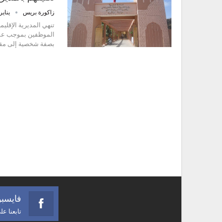
زاكورة بريس
يناير 8, 17
تنهي المديرية الإقليم
الموظفين بموجب عقود 
بصفة شخصية إلى مقر المدي
فايسب
تابعنا ع