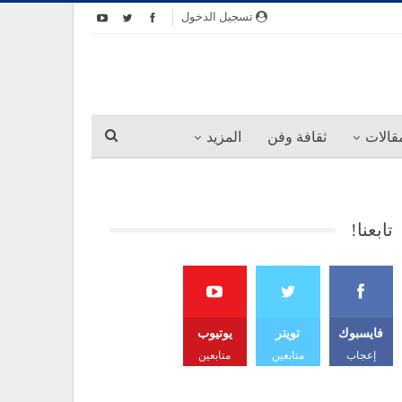
تسجيل الدخول
قالات
ثقافة وفن
المزيد
تابعنا!
فايسبوك
تويتر
يوتيوب
إعجاب
متابعين
متابعين