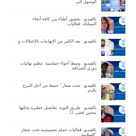
الوصول إلى…
بالفيديو : بحضور أطباء من كافة أنحاء
المملكة..فعاليات…
بالفيديو : بعد الكثير من الإتهامات بالإختلالات و…
بالفيديو : وسط أجواء حماسية..تنظيم نهائيات
دوري الصداقة…
بالفيديو : تحت شعار” جميعا من أجل التبرع
بالدم…
بالفيديو : طريق التوبة..تفاصيل خطيرة يحكيها
سجين قضى 11…
بالفيديو..فعاليات حملة تحسيسية تحت شعار
“السلامة…