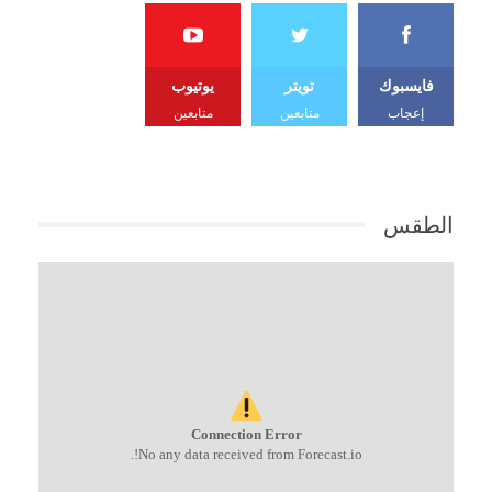
فايسبوك
تويتر
يوتيوب
إعجاب
متابعين
متابعين
الطقس
Connection Error
No any data received from Forecast.io!.