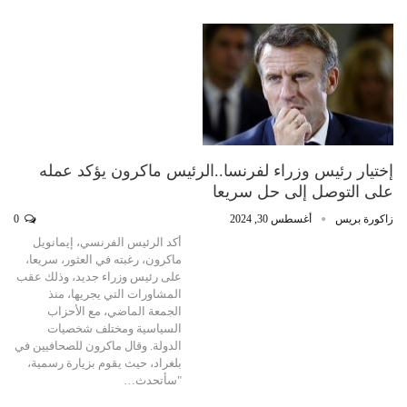
إختيار رئيس وزراء لفرنسا..الرئيس ماكرون يؤكد عمله
على التوصل إلى حل سريعا
زاكورة بريس
أغسطس 30, 2024
0
أكد الرئيس الفرنسي، إيمانويل
ماكرون، رغبته في العثور، سريعا،
على رئيس وزراء جديد، وذلك عقب
المشاورات التي يجريها، منذ
الجمعة الماضي، مع الأحزاب
السياسية ومختلف شخصيات
الدولة. وقال ماكرون للصحافيين في
بلغراد، حيث يقوم بزيارة رسمية،
"سأتحدث…