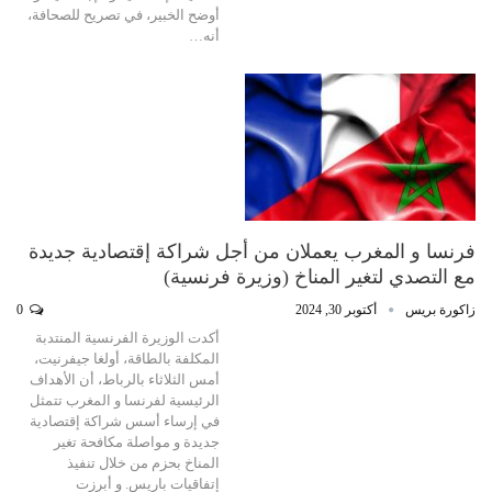
أوضح الخبير، في تصريح للصحافة،
أنه…
فرنسا و المغرب يعملان من أجل شراكة إقتصادية جديدة
مع التصدي لتغير المناخ (وزيرة فرنسية)
زاكورة بريس
أكتوبر 30, 2024
0
أكدت الوزيرة الفرنسية المنتدبة
المكلفة بالطاقة، أولغا جيفرنيت،
أمس الثلاثاء بالرباط، أن الأهداف
الرئيسية لفرنسا و المغرب تتمثل
في إرساء أسس شراكة إقتصادية
جديدة و مواصلة مكافحة تغير
المناخ بحزم من خلال تنفيذ
إتفاقيات باريس. و أبرزت