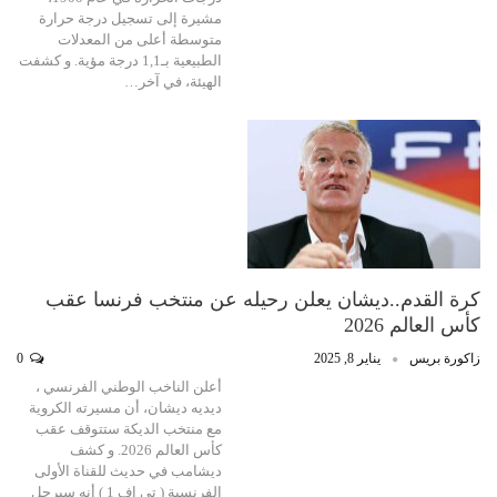
مشيرة إلى تسجيل درجة حرارة
متوسطة أعلى من المعدلات
الطبيعية بـ1,1 درجة مؤية. و كشفت
الهيئة، في آخر…
كرة القدم..ديشان يعلن رحيله عن منتخب فرنسا عقب
كأس العالم 2026
زاكورة بريس
يناير 8, 2025
0
أعلن الناخب الوطني الفرنسي ،
ديديه ديشان، أن مسيرته الكروية
مع منتخب الديكة ستتوقف عقب
كأس العالم 2026. و كشف
ديشامب في حديث للقناة الأولى
الفرنسية ( تي إف 1 ) أنه سيرحل