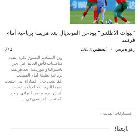
“لبؤات الأطلس” يودعن المونديال بعد هزيمة برباعية أمام
فرنسا
زاكورة بريس
أغسطس 8, 2023
0
ودع المنتخب النسوي لكرة القدم
منافسات كأس العالم التي تجرى
باستراليا و نيوزيلندا، بعد هزيمته
برباعية نظيفة أمام المنتخب
الفرنسي خلال المباراة التي جمعت
بينهما اليوم الثلاثاء ثامن غشت
الجاري برسم ثمن النهائي. ونجح
المنتخب الفرنسي في…
المشاركات القديمة
تابعنا!