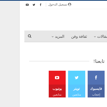
تسجيل الدخول
قالات
ثقافة وفن
المزيد
تابعنا!
فايسبوك
تويتر
يوتيوب
إعجاب
متابعين
متابعين