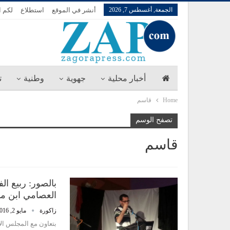
الجمعة, أغسطس 7, 2026
أنشر في الموقع
استطلاع
لكم ا
أخبار محلية
جهوية
وطنية
ت
Home
قاسم
تصفح الوسم
قاسم
بالصور: ربيع ال
العصامي ابن مد
زاكورة
مايو 2, 2016
بتعاون مع المجلس الا