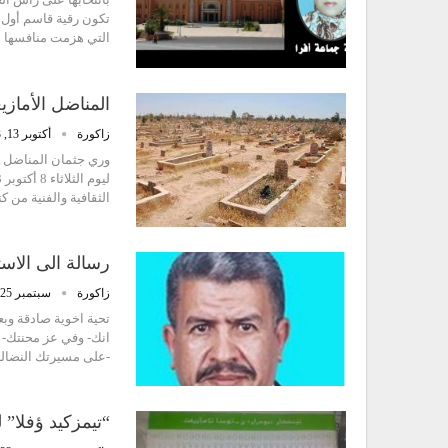
تكون رقية قاسم أول ر
التي هزمت منافسها 
المناضل الأمازي
زاكورة
أكتوبر 13, 2013
وري جثمان المناضل ال
الثقافية والفنية من
رسالة الى الاست
زاكورة
سبتمبر 25, 2013
تحية اخوية صادقة وبع
انك- وفي عز محنتك- ت
-على مسيرتك النضالية
“تيمزكيد ؤفلا” 