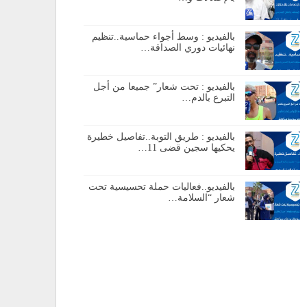
بالفيديو : وسط أجواء حماسية..تنظيم
نهائيات دوري الصداقة…
بالفيديو : تحت شعار” جميعا من أجل
التبرع بالدم…
بالفيديو : طريق التوبة..تفاصيل خطيرة
يحكيها سجين قضى 11…
بالفيديو..فعاليات حملة تحسيسية تحت
شعار “السلامة…