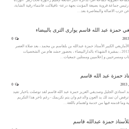
ئيس جماعة قروية بصيغة المؤنث بجهة درعة- تافيلالت. فانتماء رقية الشابة،
عن حزب الاصالة والمعاصرة بعد…
غي حمزة عبد الله قاسم يوارى الثرى بالبيضاء
0
أمازيغي الكبير الأستاذ حمزة عبدالله بن بلقاسم بن محمد ، بعد صلاة العصر
ليوم الثلاثاء 8 أكتوبر 2013 ، بمقبرة الشهذاء بالدارالبيضاء ، بحضور حشد هام من الشخصيات
 كتاب ومسرحيين و إعلاميين وممتلين جمعيات…
اذ حمزة عبد الله قاسم
0
د استاذي الجليل وصديقي العزيز حمزة عبد الله قاسم لقد توصلت باخبار تفيد
رفض ان تمد لك يد العون والدعم وان يتم تكريمك - رغم تاخر هذا التكريم
 وما قدمته فيها من خدمة واهتمام باللغة…
للأستاذ حمزة عبدالله قاسم