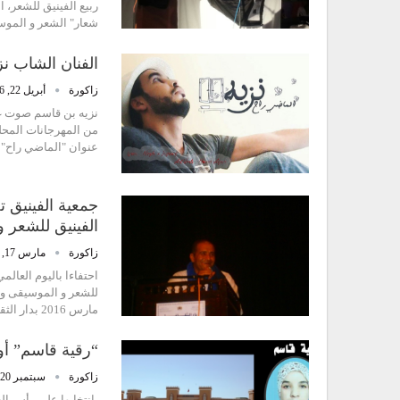
شعار" الشعر و المو
الفنان الشاب ن
زاكورة
أبريل 22, 2016
نزيه بن قاسم صوت غن
من المهرجانات المحلي
عنوان "الماضي راح" 
جمعية الفينيق 
الفينيق للشعر 
زاكورة
مارس 17, 2016
احتفاءا باليوم العالم
مارس 2016 بدار الثقافة ابتداء من الساعة السادسة و النصف مساء…
“رقية قاسم” أو
زاكورة
سبتمبر 20, 2015
بانتخابها على رأس الج