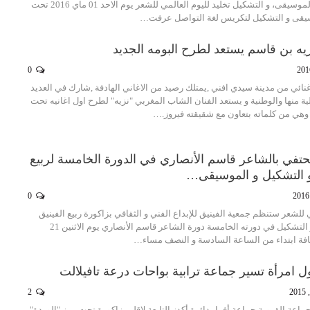
ربيع الفينيق للشعر، الموسيقى، و التشكيل تخليد لليوم العالمي للشعر يوم الاحد 01 ماي 2016 تحت
سيقى و التشكيل لتكريس لغة التواصل عرفت…
زيه بن قاسم يستعد لطرح البومه الجديد
0
ائي من مدينة سيدي افني ,يمتلك رصيد من الاغاني الهادفة ,شارك في العديد
ة منها والوطنية و يستعد الفنان الشاب المغربي "نزيه" لطرح اول اغانيه تحت
وهي من كلماته بتعاون مع شقيقته فيروز.…
تحتفي بالشاعر قاسم الأنصاري في الدورة الخامسة لربيع
و التشكيل و الموسيقى…
0
ي للشعر ستنظم جمعية الفينيق للإبداع الفني و الثقافي بزاكورة ربيع الفينيق
للشعر و الموسيقى و التشكيل في دورته الخامسة دورة الشاعر قاسم الأنصاري يوم الاثنين 21
ل امرأة تسير جماعة ترابية بواحات درعة تافيلالت
2
ماعة القروية جماعة أفرا بدائرة أكدز التابعة لإقليم زاكورة تحت رمز "الوردة"