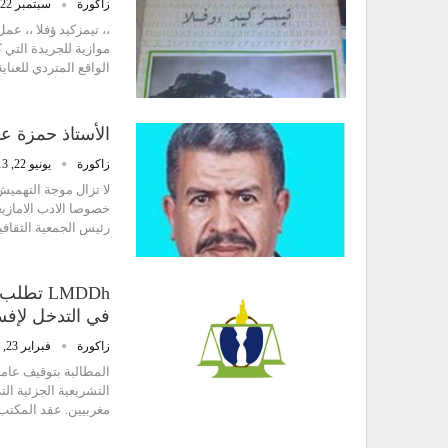
زاكورة
سبتمبر 22, 2013
،، تيمزكيد ؤفلا ،، ع
موازية للجريدة التي ك
الواقع المتردي للعناي
الأستاذ حمزة عب
زاكورة
يونيو 22, 2013
لا تزال موجة التهميش
خصوصا الادب الامازيغ
رئيس الجمعية الثقاف
LMDDh ت
في التدخل لإفسا
زاكورة
فبراير 23, 2013
المطالبة بتوقيف عام
مغربيين. عقد المكتب