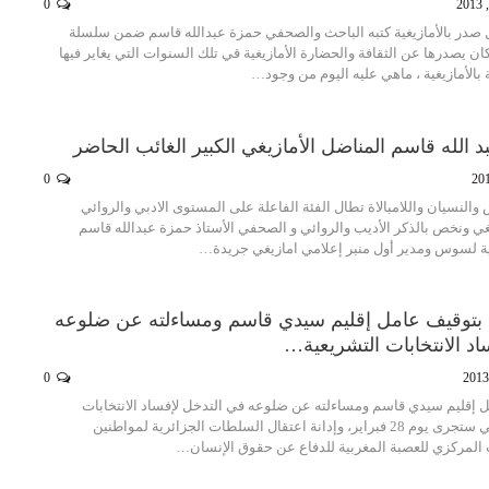
0
مل صدر بالأمازيغية كتبه الباحث والصحفي حمزة عبدالله قاسم ضمن سلسلة
ان يصدرها عن الثقافة والحضارة الأمازيغية قي تلك السنوات التي يغاير فيها
ة بالأمازيغية ، ماهي عليه اليوم من وجود…
د الله قاسم المناضل الأمازيغي الكبير الغائب الحاضر
0
 والنسيان واللامبالاة تطال الفئة الفاعلة على المستوى الادبي والروائي
ي ونخص بالذكر الأديب والروائي و الصحفي الأستاذ حمزة عبدالله قاسم
ية لسوس ومدير أول منبر إعلامي امازيغي جريدة…
طلب بتوقيف عامل إقليم سيدي قاسم ومساءلته عن ضلوعه
د الانتخابات التشريعية…
0
ل إقليم سيدي قاسم ومساءلته عن ضلوعه في التدخل لإفساد الانتخابات
التشريعية الجزئية التي ستجرى يوم 28 فبراير، وإدانة اعتقال السلطات الجزائرية لمواطنين
 المركزي للعصبة المغربية للدفاع عن حقوق الإنسان…