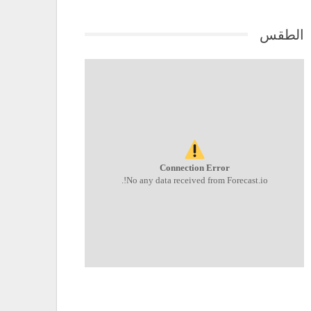
الطقس
Connection Error
No any data received from Forecast.io!.