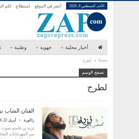
الأحد, أغسطس 9, 2026
أنشر في الموقع
استطلاع
لكم الت
أخبار محلية
جهوية
وطنية
ت
Home
لطرح
تصفح الوسم
لطرح
الفنان الشاب ن
زاكورة
أبريل 22, 2016
نزيه بن قاسم صوت غن
من المهرجانات المحلي