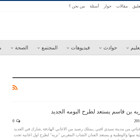
عليق
مقالات
حوار
أسئلة
من نحن ؟
عليم
حوادث
فيديوهات
المجتمع
الصحة
م
زيه بن قاسم يستعد لطرح البومه الجديد
0
ائي من مدينة سيدي افني ,يمتلك رصيد من الاغاني الهادفة ,شارك في العديد
ة منها والوطنية و يستعد الفنان الشاب المغربي "نزيه" لطرح اول اغانيه تحت