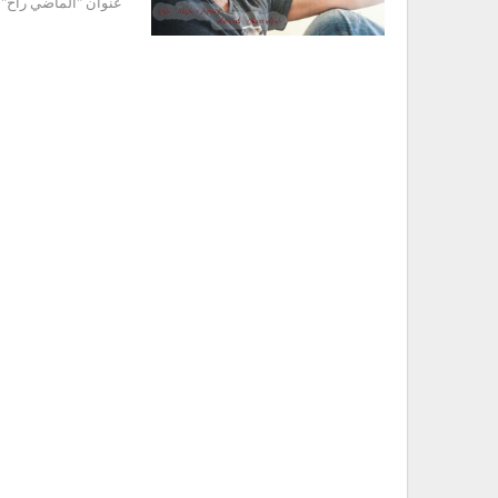
عنوان "الماضي راح" 