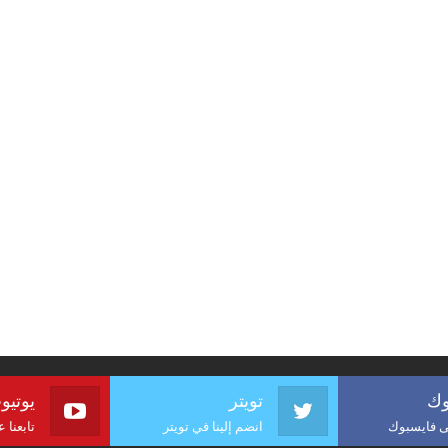
وك
تويتر
يوتيو
لى فايسبوك
انضم إلينا في تويتر
تابعنا 