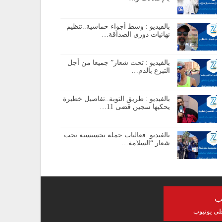
بالفيديو : وسط أجواء حماسية..تنظيم
نهائيات دوري الصداقة…
بالفيديو : تحت شعار” جميعا من أجل
التبرع بالدم…
بالفيديو : طريق التوبة..تفاصيل خطيرة
يحكيها سجين قضى 11…
بالفيديو..فعاليات حملة تحسيسية تحت
شعار “السلامة…
ب
على يوتيوب