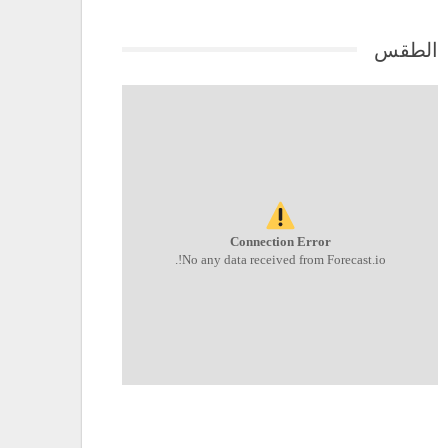
الطقس
Connection Error
No any data received from Forecast.io!.