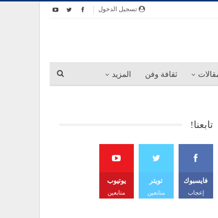
تسجيل الدخول
قالات
ثقافة وفن
المزيد
تابعنا!
فايسبوك
تويتر
يوتيوب
إعجاب
متابعين
متابعين