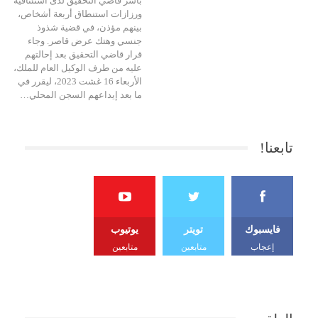
باشر قاضي التحقيق لدى استئنافية
ورزازات استنطاق أربعة أشخاص،
بينهم مؤذن، في قضية شذوذ
جنسي وهتك عرض قاصر. وجاء
قرار قاضي التحقيق بعد إحالتهم
عليه من طرف الوكيل العام للملك،
الأربعاء 16 غشت 2023، ليقرر في
ما بعد إيداعهم السجن المحلي…
تابعنا!
فايسبوك
تويتر
يوتيوب
إعجاب
متابعين
متابعين