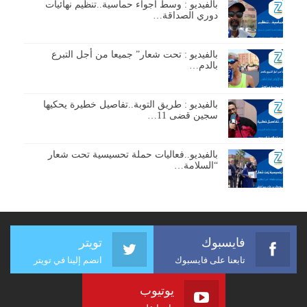
بالفيديو : وسط أجواء حماسية..تنظيم نهائيات
دوري الصداقة…
بالفيديو : تحت شعار” جميعا من أجل التبرع
بالدم…
بالفيديو : طريق التوبة..تفاصيل خطيرة يحكيها
سجين قضى 11…
بالفيديو..فعاليات حملة تحسيسية تحت شعار
“السلامة…
فايسبوك
تويتر
تابعنا على فايسبوك
انضم إلينا في تويتر
يوتيوب