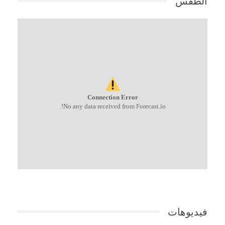
الطقس
Connection Error
No any data received from Forecast.io!.
فيديوهات