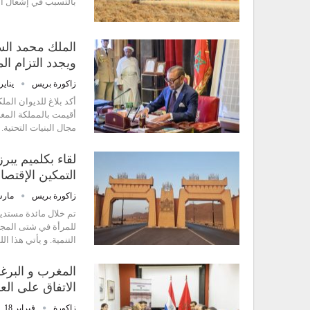
بالتسبب في إشعال ال
الملك محمد الس
ويجدد التزام الم
زاكورة بريس
يناير 22, 26
أقيمت بالمملكة المغ
مجال البنيات التحتية
لقاء بكلميم يبرز
التمكين الإقتصا
زاكورة بريس
مارس 10,
تم خلال مائدة مستديرة
للمرأة في شتى المجال
التنمية. و يأتي هذا ا
المغرب و البرغ
الاتفاق على ال
زاكورة
فبراير 18, 2018