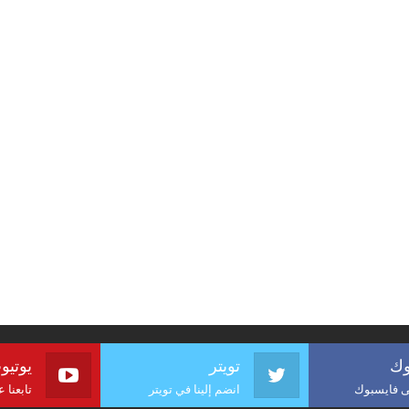
وك
تويتر
يوتيو
لى فايسبوك
انضم إلينا في تويتر
تابعنا 