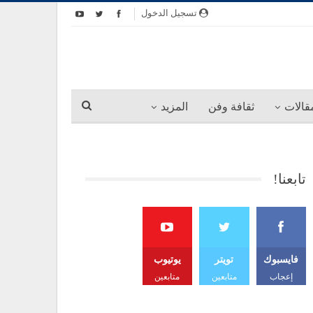
تسجيل الدخول
قالات
ثقافة وفن
المزيد
تابعنا!
فايسبوك
تويتر
يوتيوب
إعجاب
متابعين
متابعين