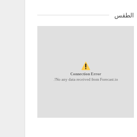
الطقس
Connection Error
No any data received from Forecast.io!.