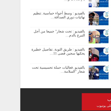
بالفيديو : وسط أجواء حماسية..تنظيم
نهائيات دوري الصداقة…
بالفيديو : تحت شعار” جميعا من أجل
التبرع بالدم…
بالفيديو : طريق التوبة..تفاصيل خطيرة
يحكيها سجين قضى 11…
بالفيديو..فعاليات حملة تحسيسية تحت
شعار “السلامة…
ب
على يوتيوب