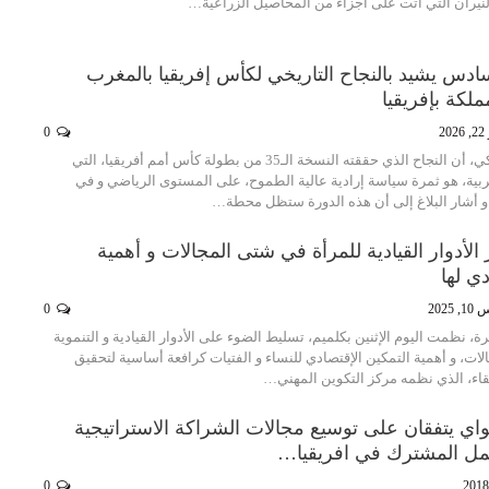
نيران التي أتت على أجزاء من المحاصيل الزراعية…
ادس يشيد بالنجاح التاريخي لكأس إفريقيا بالمغرب
ملكة بإفريقيا
20
0
أكد بلاغ للديوان الملكي، أن النجاح الذي حققته النسخة الـ35 من بطولة كأس أمم أفريقيا، التي
ربية، هو ثمرة سياسة إرادية عالية الطموح، على المستوى الرياضي و في
. و أشار البلاغ إلى أن هذه الدورة ستظل محطة…
 الأدوار القيادية للمرأة في شتى المجالات و أهمية
دي لها
 2025
0
، نظمت اليوم الإثنين بكلميم، تسليط الضوء على الأدوار القيادية و التنموية
ات، و أهمية التمكين الإقتصادي للنساء و الفتيات كرافعة أساسية لتحقيق
للقاء، الذي نظمه مركز التكوين المهني…
واي يتفقان على توسيع مجالات الشراكة الاستراتيجية
عمل المشترك في افريقيا…
0