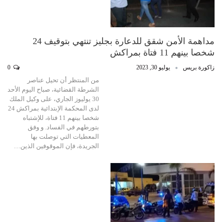
مداهمة الأمن شقق للدعارة بجليز تنتهي بتوقيف 24
شخصا بينهم 11 فتاة بمراكش
زاكورة بريس
يوليو 30, 2023
0
من المنتظر أن تحيل عناصر
الشرطة القضائية، صباح اليوم الأحد
30 يوليوز الجاري، على وكيل الملك
لدى المحكمة الإبتدائية بمراكش 24
شخصا بينهم 11 فتاة، للإشتباه
بتورطهم في الفساد. و وفق
المعطيات التي توصلت بها
الجريدة، فإن الموقوفين الذين…