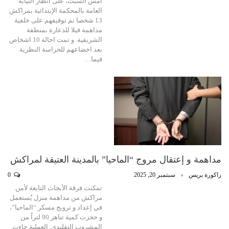
أمس السبت، على أنظار النيابة
العامة بالمحكمة الإبتدائية بمراكش
13 شخصا تم توقيفهم على خلفية
مداهمة فيلا للدعارة بمنطقة
الشريفية. و تمت احالة 10 اشخاص
بعد اخضاعهم للحراسة النظرية
فيما…
مداهمة و إعتقال مروج “الماحيا” بالمدينة العتيقة لمراكش
زاكورة بريس
سبتمبر 20, 2025
0
تمكنت فرقة الأبحاث التابعة لأمن
مراكش من مداهمة منزل يُستعمل
في إعداد و ترويج مسكر “الماحيا”،
و حجزت كمية تناهز 90 لتراً من
المشروب التقليدي. العملية جاءت