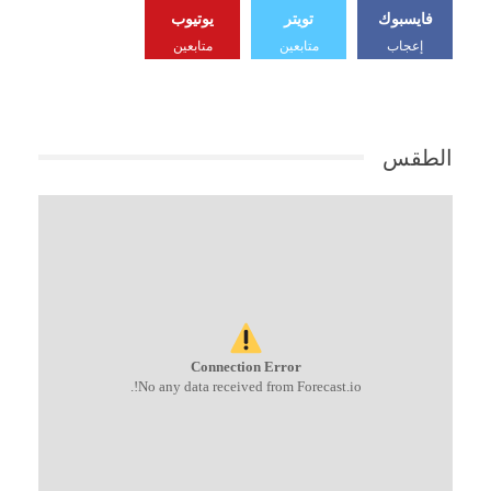
فايسبوك
تويتر
يوتيوب
إعجاب
متابعين
متابعين
الطقس
Connection Error
No any data received from Forecast.io!.