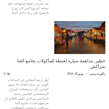
بعد تحريات دقيقة إستهدفت كبح
نشاط المروج الذي كان يوزع
المنتوج على زبناء داخل أحياء…
خطير..مداهمة سيارة لحنطة للمأكولات بجامع الفنا
بمراكش
زاكورة بريس
يونيو 18, 2024
0
نٌقِل أربعة أشخاص في الساعات
الأولى من صباح الثلاثاء 18 يونيو
الجاري، إلى مستعجلات المركز
الإستشفائي الجامعي محمد
السادس بمراكش لتلقي العلاج، إثر
تعرضهم لحادث بجامع الفنا
بمراكش. و بحسب المعطيات