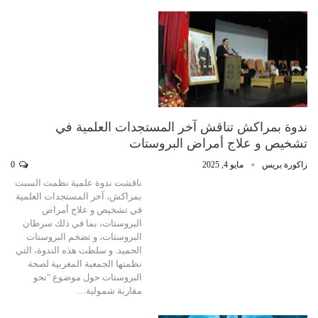
ندوة بمراكش تناقش آخر المستجدات العلمية في
تشخيص و علاج أمراض البروستات
زاكورة بريس
مايو 4, 2025
0
ناقشت ندوة علمية نظمت السبت
بمراكش، آخر المستجدات العلمية
في تشخيص و علاج أمراض
البروستات، بما في ذلك سرطان
البروستات، و تضخم البروستات
الحميد. و سلطت هذه الندوة، التي
نظمتها الجمعية المغربية لصحة
البروستات حول موضوع "نحو
مقاربة شمولية…