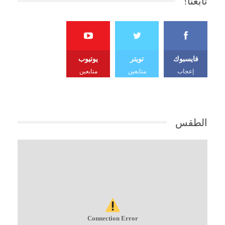
تابعنا!
فايسبوك
تويتر
يوتيوب
إعجاب
متابعين
متابعين
الطقس
Connection Error