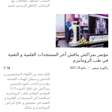
المنتدب المكلف بالعلاقات مع
البرلمان، الناطق الرسمي بإسم…
مؤتمر بمراكش يناقش آخر المستجدات العلمية و التقنية
في طب الروماتيزم
زاكورة بريس
مايو 29, 2025
0
إلتأم نخبة من الأطباء المتخصصين و
الباحثين و ممثلي الهيئات الصحية،
مغاربة و أجانب، اليوم الخميس
بمراكش، في إطار الدورة الـ35
للمؤتمر الوطني لطب الروماتيزم،
لمناقشة آخر المستجدات العلمية و
التقنية في تشخيص و علاج أمراض
الروماتيزم. و يشكل…