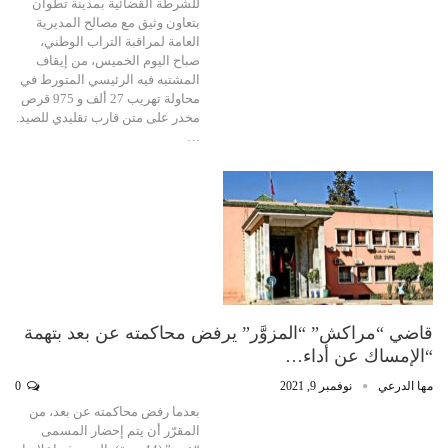
للشرطة القضائية بمدينة تطوان
بتعاون وثيق مع مصالح المديرية
العامة لمراقبة التراب الوطني،
صباح اليوم الخميس، من إيقاف
المشتبه فيه الرئيسي المتورط في
محاولة تهريب 27 ألف و 975 قرص
مخدر على متن قارب تقليدي للصيد.
…
قاضي “مراكش” “المزوَّر” يرفض محاكمته عن بعد بتهمة
“الإمساك عن أداء…
مها الدرعي
نوفمبر 9, 2021
0
بعدما رفض محاكمته عن بعد، من
المقرّر أن يتم إحضار المسمى