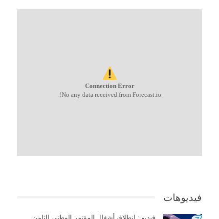
Connection Error
No any data received from Forecast.io!.
فيديوهات
فيديو : إنطلاق أشغال المؤتمر الوطني الثامن