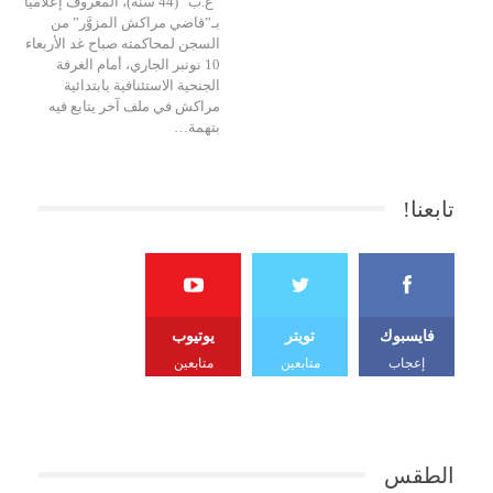
“ع.ب” (44 سنة)، المعروف إعلاميا
بـ”قاضي مراكش المزوَّر” من
السجن لمحاكمته صباح غد الأربعاء
10 نونبر الجاري، أمام الغرفة
الجنحية الاستئنافية بابتدائية
مراكش في ملف آخر يتابع فيه
بتهمة…
تابعنا!
فايسبوك
تويتر
يوتيوب
إعجاب
متابعين
متابعين
الطقس