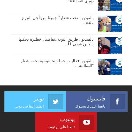
دوري الصداقة…
بالفيديو : تحت شعار” جميعا من أجل التبرع
بالدم…
بالفيديو : طريق التوبة..تفاصيل خطيرة يحكيها
سجين قضى 11…
بالفيديو..فعاليات حملة تحسيسية تحت شعار
“السلامة…
فايسبوك
تويتر
تابعنا على فايسبوك
انضم إلينا في تويتر
يوتيوب
تابعنا على يوتيوب