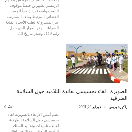
الرئيسي بشهرين حبساً موقوف
التنفيذ، واضعةً بذلك حداً للمسار
القضائي المرتبط بملف الممارسة
غير المشروعة لطب الأسنان بقلعة
السراغنة، وهو القرار الذي حمل
رقم 2119 وصدر بتاريخ 13…
الصويرة : لقاء تحسيسي لفائدة التلاميذ حول السلامة
الطرقية
زاكورة بريس
فبراير 20, 2025
0
نظم أمس الأربعاء بالصويرة، لقاء
تحسيسي حول السلامة الطرقية
لفائدة تلميذات وتلاميذ السلك
الثانوي التأهيلي، و ذلك في إطار