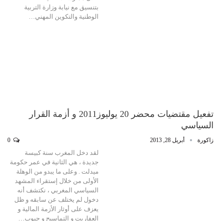
بتنسيق مع نيابة وزارة التربية
الوطنية والتكوين المهني…
تفعيل مقتضيات محضر 20 يوليوز2011 و أزمة القرار
السياسي
زاكورة
أبريل 28, 2013
0
لقد دخل المغرب سنة كبيسة
جديدة ، هي الثانية في عمر حكومة
ميدلت . وعلى ما يبدو من الوهلة
الأولى من خلال إستقراء المشهد
السياسي المغربي ، نكتشف أنه
دخول لم يختلف عن سابقه و ظل
يعزف على أوثار الأزمة المالية و
العفاريت و التماسيح و جيوب…