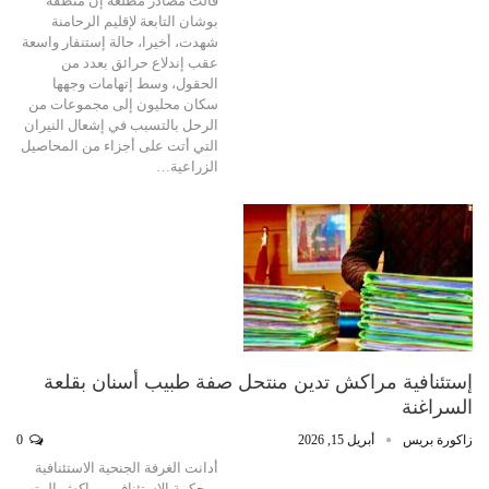
قالت مصادر مطلعة إن منطقة
بوشان التابعة لإقليم الرحامنة
شهدت، أخيرا، حالة إستنفار واسعة
عقب إندلاع حرائق بعدد من
الحقول، وسط إتهامات وجهها
سكان محليون إلى مجموعات من
الرحل بالتسبب في إشعال النيران
التي أتت على أجزاء من المحاصيل
الزراعية…
إستئنافية مراكش تدين منتحل صفة طبيب أسنان بقلعة
السراغنة
زاكورة بريس
أبريل 15, 2026
0
أدانت الغرفة الجنحية الاستئنافية
بمحكمة الاستئناف بمراكش المتهم