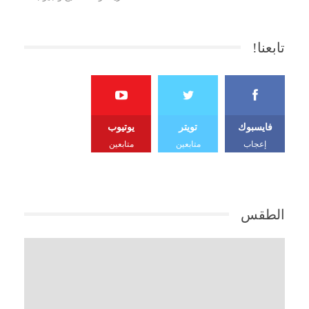
تابعنا!
فايسبوك
تويتر
يوتيوب
إعجاب
متابعين
متابعين
الطقس