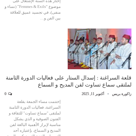
إختار هذه السنة الإشتغال على
موضوع “Femmes & Exils” (نساء و
منفى)، في تجسيد عميق للعلاقة
بين الفن و…
قلعة السراغنة : إسدال الستار على فعاليات الدورة الثامنة
لملتقى سماع تساوت لفن المديح و السماع
زاكورة بريس
أكتوبر 11, 2025
0
إختتمت مساء الجمعة بقلعة
السراغنة، فعاليات الدورة الثامنة
لملتقى "سماع تساوت" للثقافة و
الفنون الصوفية و الذي يشكل
مناسبة لإبراز الأهمية البالغة لفن
المديح و السماع، بإعتباره أحد