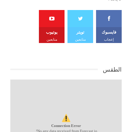
فايسبوك
تويتر
يوتيوب
إعجاب
متابعين
متابعين
الطقس
Connection Error
No any data received from Forecast.io!.