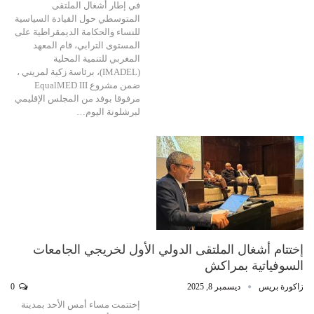
في إطار أشغال الملتقى
المتوسطي حول القيادة السياسية
للنساء والحكامة الديمقراطية على
المستوى الترابي، قام المعهد
المغربي للتنمية المحلية
(IMADEL)، برئاسة زكية لمريني ،
ضمن مشروع EqualMED III
مرفوقا بوفد من المجلس الإقليمي
لبرشلونة اليوم…
إختتام أشغال الملتقى الدولي الأول لخريجي الجامعات
السوفياتية بمراكش
زاكورة بريس
ديسمبر 8, 2025
0
إختتمت مساء أمس الأحد بمدينة