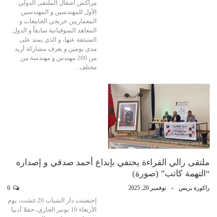
مراكش أشغال الملتقى الدولي
الأول للمهندسين و المهندسين
المعماريين خريجي الجامعات و
المعاهد السوفياتية سابقاً و الدول
المنبثقة عنها، و الذي يمتد على
مدى يومين و يعرف مشاركة أزيد
من 200 مهندس و مهندسة من
مختلف…
ملتقى رالي القراءة يحتفي بإبداع أحمد صدقي و إصداره
“التهمة كاتب” (صورة)
زاكورة بريس
نوفمبر 20, 2025
0
إحتضنت دار الشباب 20 غشت، يوم
الأربعاء 19 نونبر الجاري، حفلا أدبيا