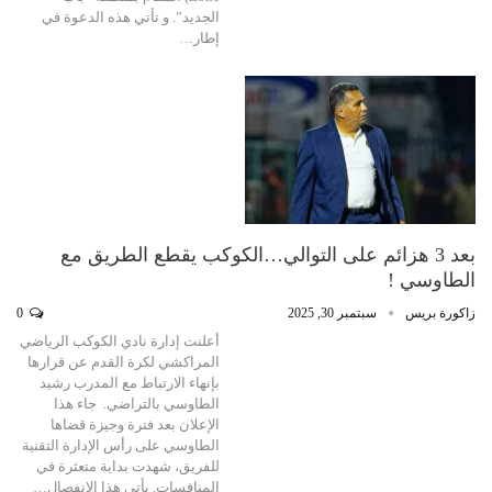
الجديد”. و تأتي هذه الدعوة في
إطار…
بعد 3 هزائم على التوالي…الكوكب يقطع الطريق مع
الطاوسي !
زاكورة بريس
سبتمبر 30, 2025
0
أعلنت إدارة نادي الكوكب الرياضي
المراكشي لكرة القدم عن قرارها
بإنهاء الارتباط مع المدرب رشيد
الطاوسي بالتراضي. جاء هذا
الإعلان بعد فترة وجيزة قضاها
الطاوسي على رأس الإدارة التقنية
للفريق، شهدت بداية متعثرة في
المنافسات. يأتي هذا الانفصال…