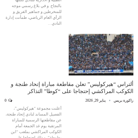
بالنجاح. و في بلاغ رسمي موجه
للمنخرطين و جماهير الفريق و
الرأي العام الرياضي، طمأنت إدارة
النادي…
ألتراس “هيركوليس” تعلن مقاطعة مباراة إتحاد طنجة و
الكوكب المراكشي إحتجاجا على “كوطا” التذاكر
زاكورة بريس
يناير 29, 2026
0
أعلنت مجموعة “هيركوليس”،
الفصيل المساند لنادي إتحاد طنجة،
عن مقاطعتها الرسمية للمباراة
المرتقبة يوم غد الجمعة أمام
الكوكب المراكشي بملعب “ابن
بطوطة”، و ذلك إحتجاجا على