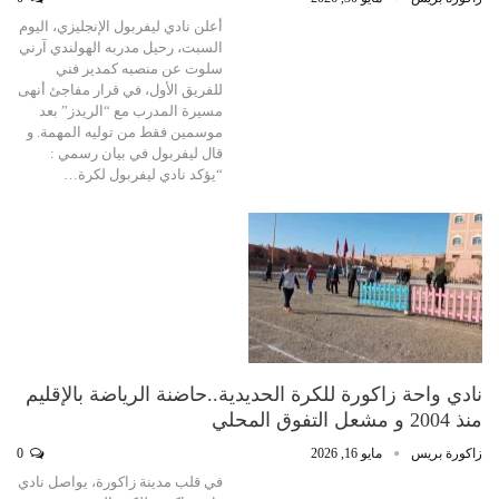
أعلن نادي ليفربول الإنجليزي، اليوم
السبت، رحيل مدربه الهولندي آرني
سلوت عن منصبه كمدير فني
للفريق الأول، في قرار مفاجئ أنهى
مسيرة المدرب مع “الريدز” بعد
موسمين فقط من توليه المهمة. و
قال ليفربول في بيان رسمي :
“يؤكد نادي ليفربول لكرة…
نادي واحة زاكورة للكرة الحديدية..حاضنة الرياضة بالإقليم
منذ 2004 و مشعل التفوق المحلي
زاكورة بريس
مايو 16, 2026
0
في قلب مدينة زاكورة، يواصل نادي