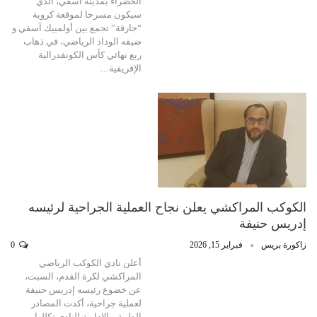
الخضراء بمدينة آسفي، الذي
سيكون مسرحا لموقعة كروية
“حارقة” تجمع بين أولمبيك آسفي و
ضيفه الوداد الرياضي، في ذهاب
ربع نهائي كأس الكونفدرالية
الإفريقية…
الكوكب المراكشي يعلن نجاح العملية الجراحية لرئيسه
إدريس حنيفة
زاكورة بريس
فبراير 15, 2026
0
أعلن نادي الكوكب الرياضي
المراكشي لكرة القدم، السبت،
عن خضوع رئيسه إدريس حنيفة
لعملية جراحية، أكدت المصادر
الطبية و الادارية للنادي تكللها