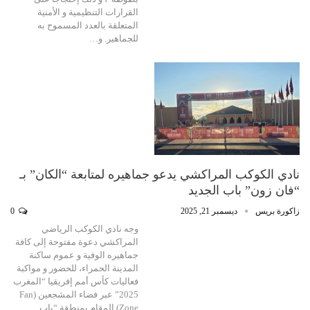
القرارات التنظيمية و الأمنية
المتعلقة بالعدد المسموح به
للجماهير. و…
نادي الكوكب المراكشي يدعو جماهيره لمتابعة “الكان” بـ
“فان زون” باب الجديد
زاكورة بريس
ديسمبر 21, 2025
0
وجه نادي الكوكب الرياضي
المراكشي دعوة مفتوحة إلى كافة
جماهيره الوفية و عموم ساكنة
المدينة الحمراء، للحضور و مواكبة
فعاليات كأس أمم إفريقيا “المغرب
2025” عبر فضاء المشجعين (Fan
Zone) المقام بمنطقة “باب