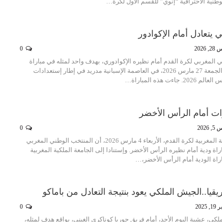
طنية الاحترافية “إنوي” للقسم الأول لكرة…
 يتعادل أمام الإكوادور
 2026
0
 المغربي لكرة القدم أمام نظيره الإكوادوري، بهدف واحد لمثله في مباراة
ودية جمعتهما، مساء الجمعة 27 مارس 2026، في العاصمة الإسبانية مدريد في إطار إستعدادات
اءت هذه المباراة…
ؤات أمام الرأس الأخضر
2026
0
أعلنت الجامعة الملكية المغربية لكرة القدم، الأربعاء 4 مارس 2026، أن المنتخب الوطني المغربي
 ودية أمام نظيره الرأس الأخضر. وإستنادا إلى الجامعة الملكية المغربية
اراة الودية أمام الرأس الأخضر،…
قيا..الجيش الملكي يعود بنتيجة التعادل من باماكو
 2025
0
لكي، عشية اليوم الأحد، أمام فريق حوريا كوناكري الغيني، بواقع هدف لمثله،