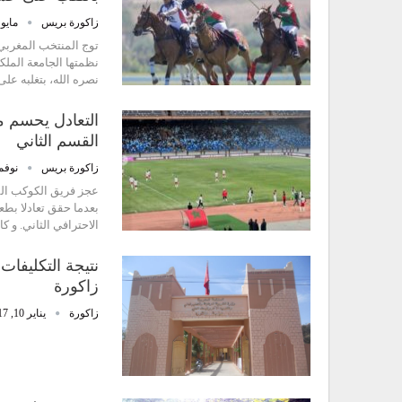
زاكورة بريس
مايو 25, 025
توج المنتخب المغربي 
نظمتها الجامعة الملك
نصره الله، بتغلبه على نظيره 
التعادل يحسم م
القسم الثاني
زاكورة بريس
نوفمبر 27
عجز فريق الكوكب الم
الاحترافي الثاني. و
نتيجة التكليفات
زاكورة
زاكورة
يناير 10, 2017