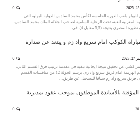
2
0
للبولو بلقب الدورة الخامسة لكأس محمد السادس الدولية للبولو، التي
ية المغربية للعبة، تحت الرعاية السامية لصاحب الجلالة الملك محمد السادس،
المصري بنتيجة (5,5 مقابل 4)، في…
باراة الكوكب امام سريع واد زم و يبتعد عن صدارة
, 2023
0
راكشي عن تحقيق نتيجة ايجابية تبقيه في مقدمة ترتيب فرق القسم الثاني،
بعدما حقق تعادلا بطعم الهزيمة امام فريق سريع واد زم، برسم الجولة 12 من منافسات القسم
 كان فريق سريع واد زم سباقا للتسجيل عن طريق…
 المؤقتة بالأساتذة الموظفون بموجب عقود بمديرية
0