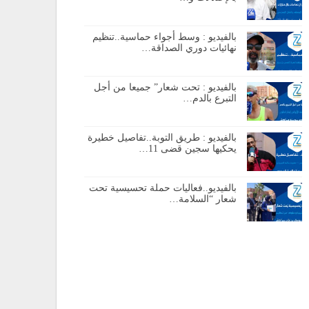
بالفيديو : وسط أجواء حماسية..تنظيم
نهائيات دوري الصداقة…
بالفيديو : تحت شعار” جميعا من أجل
التبرع بالدم…
بالفيديو : طريق التوبة..تفاصيل خطيرة
يحكيها سجين قضى 11…
بالفيديو..فعاليات حملة تحسيسية تحت
شعار “السلامة…