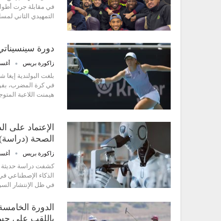
في مقابلة جرت أطوار
التمهيدي الثاني لمسا
دورة سينسيناتي
زاكورة بريس
أغسطس 
بلغت البولندية إيغا 
هيمنت اللاعبة المتوج
الإعتماد على ا
الصحة (دراسة)
زاكورة بريس
أغسطس 
كشفت دراسة حديثة أجر
الذكاء الإصطناعي في 
في ظل الإنتشار السر
الدورة الخامسة
باللقب على ح