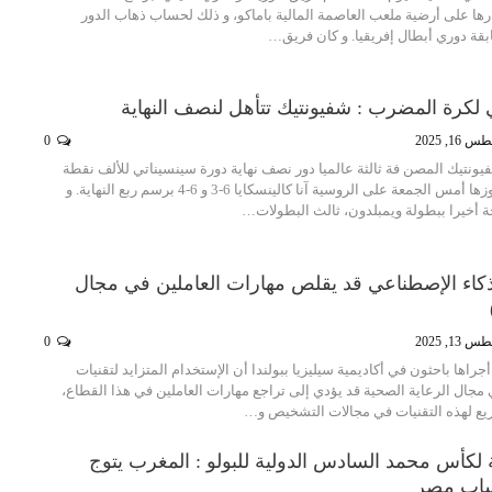
ها على أرضية ملعب العاصمة المالية باماكو، و ذلك لحساب ذهاب الدور
بقة دوري أبطال إفريقيا. و كان فريق…
 لكرة المضرب : شفيونتيك تتأهل لنصف النهاية
16, 2025
0
شفيونتيك المصن فة ثالثة عالميا دور نصف نهاية دورة سينسيناتي للألف نقطة
في كرة المضرب، بفوزها أمس الجمعة على الروسية آنا كالينسكايا 6-3 و 6-4 برسم ربع النهاية. و
ة أخيرا ببطولة ويمبلدون، ثالث البطولات…
لذكاء الإصطناعي قد يقلص مهارات العاملين في مجال
13, 2025
0
اها باحثون في أكاديمية سيليزيا ببولندا أن الإستخدام المتزايد لتقنيات
مجال الرعاية الصحية قد يؤدي إلى تراجع مهارات العاملين في هذا القطاع،
يع لهذه التقنيات في مجالات التشخيص و…
 لكأس محمد السادس الدولية للبولو : المغرب يتوج
ساب مصر