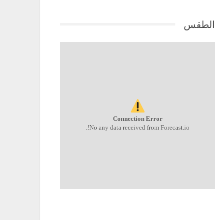
الطقس
Connection Error
No any data received from Forecast.io!.