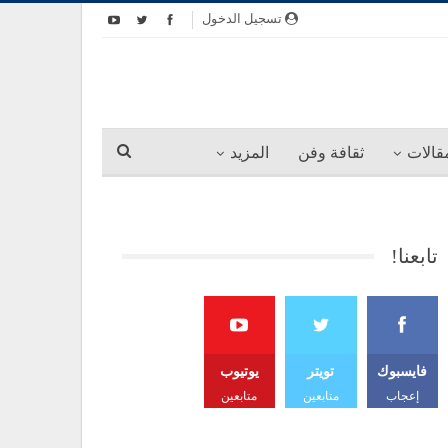
تسجيل الدخول
قالات
ثقافة وفن
المزيد
تابعنا!
فايسبوك
تويتر
يوتيوب
إعجاب
متابعين
متابعين