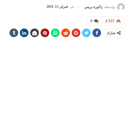
في
فبراير 13, 2019
بواسطة
زاكورة بريس
0
2٬237
شارك