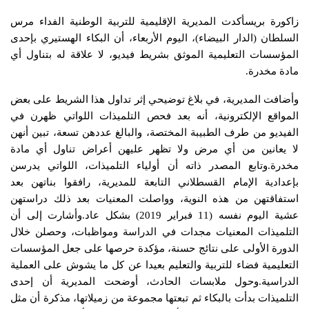
زاكورة بريسأكدت المديرية الإقليمية للتربية الوطنية الفداء مرس
السلطان (الدار البيضاء)، اليوم الأربعاء، أن البكاء الهستيري بإحدى
المؤسسات التعليمية الموثق بشريط فيديو، لا علاقة له بتناول أي
مادة مخدرة.
وأضافت المديرية، في بلاغ توضيحي إثر تداول هذا الشريط على بعض
المواقع الإلكترونية، أنه بعد فحص التلميذات اللواتي ظهرن في
الفيديو من طرف الطبيبة المختصة، والبالغ عددهن تسعة، تبين أنهن
لا يعانين من أي مرض ولا تظهر عليهن أعراض تناول أي مادة
مخدرة.وتابع المصدر ذاته أن أولياء التلميذات، اللواتي يدرسن
بإعدادية الإمام القسطلاني التابعة للمديرية، رافقوا بناتهن بعد
استفاقتهن من هذه النوية، وواصلت المعنيات بعد ذلك دراستهن
عشية اليوم نفسه (11 فبراير 2019) بشكل عاد.وأشارت إلى أن
التلميذات المعنيات مجدات في الدراسة ومواظبات، وحصلن خلال
الدورة الأولى على نتائج حسنة، مؤكدة حرصها على جعل المؤسسات
التعليمية فضاء للتربية والتعليم بعيدا عن كل ما يشوش على العملية
الدراسية.وحول ملابسات الحادث، أوضحت المديرية أن إحدى
التلميذات بدأت بالبكاء ثم تبعتها مجموعة من زميلاتها، مذكرة أن مثل