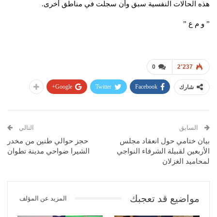
هذه الحالات النفسية سبق وأن سجلت في مناطق أخرى.
” و م ع ”
0
2٬237
Google+
Twitter
Facebook
شارك
السابق
التالي
بيان ختامي حول انعقاد مجلس
حجز حوالي طنين من مخدر
الأربعين لقبيلة الشرفاء النواجي
الشيرا ضواحي مدينة تطوان
لمحاميد الغزلان
مواضيع قد تعجبك
المزيد عن المؤلف