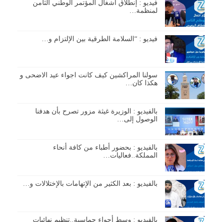
فيديو : إنطلاق أشغال المؤتمر الوطني الثامن
لمنظمة…
فيديو : “السلامة الطرقية بين الإلتزام و…
سولنا المراكشين كيف كانت اجواء عيد الاضحى و
هكذا كان…
بالفيديو : الوزيرة غيثة مزور تصرح بأن هدفنا
الوصول إلى…
بالفيديو : بحضور أطباء من كافة أنحاء
المملكة..فعاليات…
بالفيديو : بعد الكثير من الإتهامات بالإختلالات و…
بالفيديو : وسط أجواء حماسية..تنظيم نهائيات