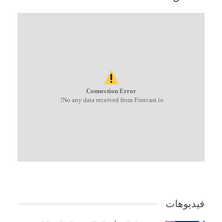
Connection Error
No any data received from Forecast.io!.
فيديوهات