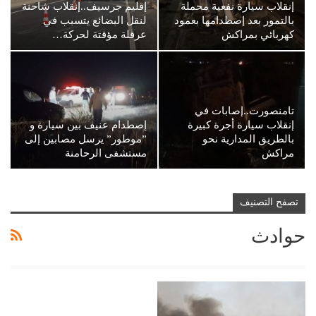
إنقلاب سيارة نفعية محملة
إقليم جرسيف..إنقلاب شاحنة
بالتمور بعد إصطدامها بعمود
لنقل البضائع يتسبب في
كهربائي بمراكش
عرقلة مؤقتة لحركة…
تامنصورت..إصابات في
إنقلاب سيارة أجرة كبيرة
إصطدام عنيف بين سيارة و
بالطريق المدارية نحو
”موطور” يرسل مصابين إلى
مراكش
مستشفى الرحامنة
تصفح التصنيف
حوادث