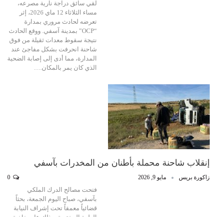
لقي سائق دراجة نارية مصرعه،
مساء الثلاثاء 12 ماي 2026، إثر
تعرضه لحادث مروري بمدارة
“OCP” بمدينة آسفي. ووقع الحادث
نتيجة سقوط معدات ثقيلة من فوق
شاحنة انحرفت بشكل مفاجئ عند
المدارة، مما أدى إلى إصابة الضحية
الذي كان يمر بالمكان.…
إنقلاب شاحنة محملة بأطنان من المخدرات بآسفي
زاكورة بريس
مايو 9, 2026
0
فتحت مصالح الدرك الملكي
بآسفي، صباح اليوم الجمعة، بحثاً
قضائياً معمقاً تحت إشراف النيابة