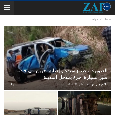
Home
حوادث
الصويرة..مصرع سيدة و إصابة آخرين في حادثة
سير لسيارة أجرة بمدخل المدينة
زاكورة بريس
يوليو 31, 2026
0