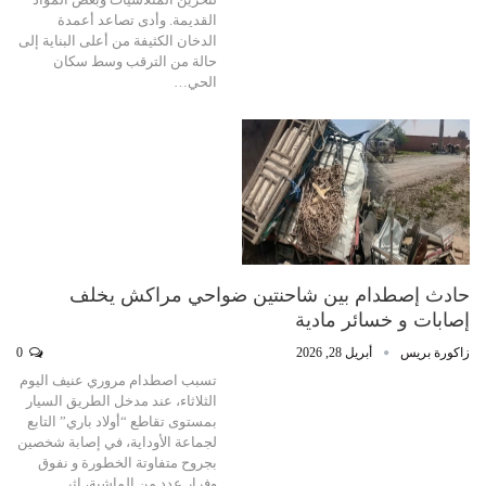
القديمة. وأدى تصاعد أعمدة
الدخان الكثيفة من أعلى البناية إلى
حالة من الترقب وسط سكان
الحي…
حادث إصطدام بين شاحنتين ضواحي مراكش يخلف
إصابات و خسائر مادية
زاكورة بريس
أبريل 28, 2026
0
تسبب اصطدام مروري عنيف اليوم
الثلاثاء، عند مدخل الطريق السيار
بمستوى تقاطع “أولاد باري” التابع
لجماعة الأوداية، في إصابة شخصين
بجروح متفاوتة الخطورة و نفوق
وفرار عدد من الماشية، إثر