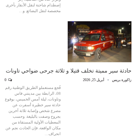
إصطدام شاحنة لنقل الأبقار بأخرى
مخصصة لنقل البضائع. و…
حادثة سير مميتة تخلف قتيلا و ثلاثة جرحى ضواحي تاونات
زاكورة بريس
أبريل 25, 2026
0
فُجع مستعملو الطريق الوطنية رقم
08، الرابطة بين مدينتي فاس
وتاونات، ليلة أمس الخميس، بوقوع
حادثة سير خطيرة أسفرت عن
مصرع شخص وإصابة ثلاثة آخرين
بجروح وصفت بالبليغة. وحسب
المعطيات الأولية المستقاة من
مكان الواقعة، فإن الحادث نجم عن
انحراف…