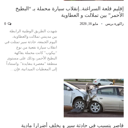
إقليم قلعة السراغنة..إنقلاب سيارة محملة بـ “البطيخ
الأحمر” بين تملالت و العطاوية
زاكورة بريس
مايو 16, 2026
0
شهدت الطريق الوطنية الرابطة
بين مدينتي تملالت والعطاوية،
اليوم الجمعة، حادثة سير تمثلت في
انقلاب سيارة نفعية من نوع
“بيكوب” كانت محملة بفاكهة
البطيخ الأحمر، وذلك على مستوى
منطقة “معصرة بنفايدة”. واستناداً
إلى المعطيات الميدانية، فإن…
قاصر يتسبب في حادثة سير و يخلف أضرارا مادية