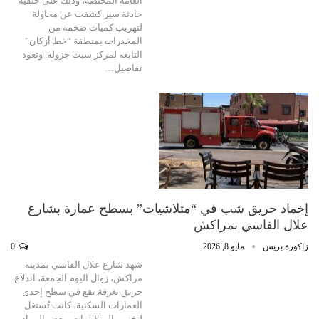
العامة المختصة، وذلك على خلفية
حادثة سير كشفت عن محاولة
لتهريب كميات ضخمة من
المخدرات بمنطقة “خط أزكان”
التابعة لمركز سبت جزولة. وتعود
تفاصيل…
إخماد حريق شب في “متلاشيات” بسطح عمارة بشارع
علال الفاسي بمراكش
زاكورة بريس
مايو 8, 2026
0
شهد شارع علال الفاسي بمدينة
مراكش، زوال اليوم الجمعة، اندلاع
حريق بغرفة تقع في سطح إحدى
العمارات السكنية، كانت تُستغل
لتخزين المتلاشيات وبعض المواد