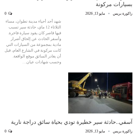
بسيارات مركونة
زاكورة بريس
مايو 13, 2026
0
شهد أحد أحياء مدينة تطوان، مساء
الثلاثاء 12 ماي، حادثة سير تسبب
فيها قاصر كان يقود سيارة فاخرة.
وأسفر الحادث عن إلحاق أضرار
مادية بمجموعة من السيارات التي
كانت مركونة في الشارع العام، قبل
أن يغادر السائق موقع الواقعة.
وحسب شهادات عيان…
آسفي..حادثة سير خطيرة تودي بحياة سائق دراجة نارية
زاكورة بريس
مايو 13, 2026
0