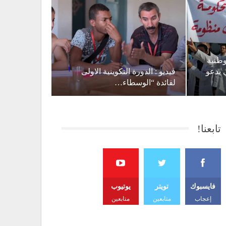
وطنية
 يدعو
فيديو : الدورة التكوينية الاولى
لفائدة “الوسطاء…
تابعنا!
فايسبوك
تويتر
يوتيوب
إعجاب
متابعين
متابعين