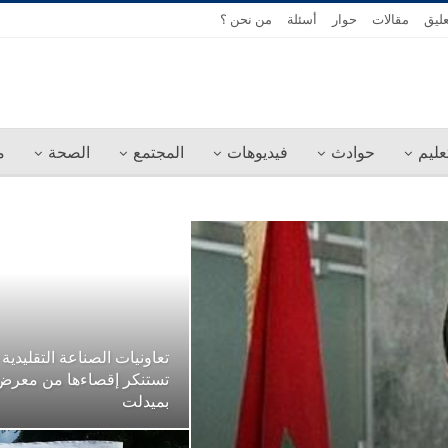
عليق
مقالات
حوار
أسئلة
من نحن ؟
عليم
حوادث
فيديوهات
المجتمع
الصحة
م
تعاونيات الصناعة التقليدية
تستنكر إقصاءها من معر
بميدلت