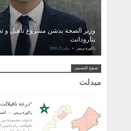
وزير الصحة يدشن مشروع تأهيل و تج
بتارودانت
زاكورة بريس
يناير 25, 2019
تصفح التصنيف
ميدلت
“درعة تافيلالت
زاكورة بريس
أغسطس 
تداولت مجموعة من ا
تافيلالت راه ماشي أف