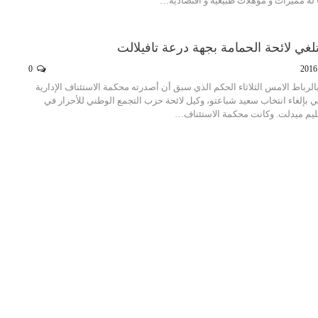
ا له مميزات و مؤهلات طبيعية و اقتصادية…
غي لائحة الحمامة بجهة درعة تافيلالت
0
رباط الامس الثلاثاء الحكم الذي سبق أن أصدرته محكمة الاستئناف الإدارية
 بإلغاء انتخاب سعيد شباعتو، وكيل لائحة حزب التجمع الوطني للأحرار في
إقليم ميدلت. وكانت محكمة الاستئناف…