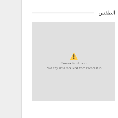
الطقس
Connection Error
No any data received from Forecast.io!.