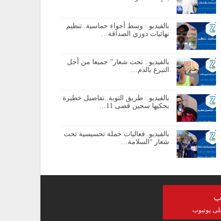
بالفيديو : وسط أجواء حماسية..تنظيم
نهائيات دوري الصداقة…
بالفيديو : تحت شعار” جميعا من أجل
التبرع بالدم…
بالفيديو : طريق التوبة..تفاصيل خطيرة
يحكيها سجين قضى 11…
بالفيديو..فعاليات حملة تحسيسية تحت
شعار “السلامة…
ب
على يوتيوب