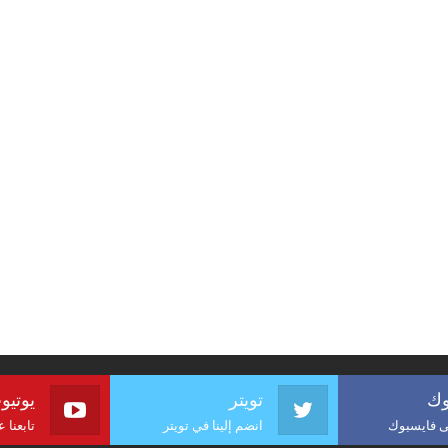
وك
تويتر
يوتيو
لى فايسبوك
انضم إلينا في تويتر
تابعنا 