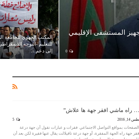
هيز المستشفى الإقليمي
المكتب الجهوي للجامعة ال
للتعليم -التوجه الديمقراطي
إلى دعم…
0
… راه ماشي افقر جهة ها علاش”
14, 2016
5
لصفحات بمواقع التواصل الاجتماعي فقرات و عبارات تقول أن جهة درعة
قر جهة راه الجهة المفقرة، أو جهة درعة تافيلالت يقال عنها فقيرة لكن بعد أن