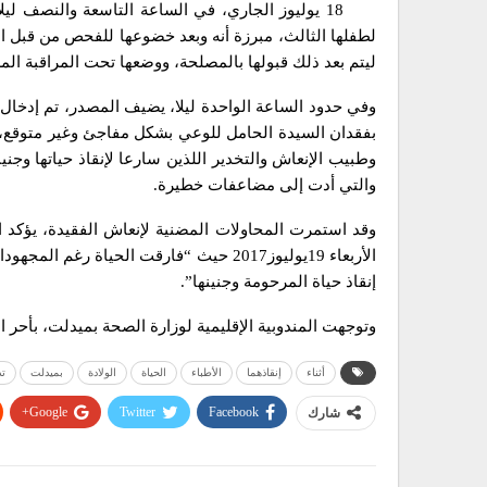
18 يوليوز الجاري، في الساعة التاسعة والنصف 
لطفلها الثالث، مبرزة أنه وبعد خضوعها للفحص من قبل ال
ليتم بعد ذلك قبولها بالمصلحة، ووضعها تحت المراقبة الم
وفي حدود الساعة الواحدة ليلا، يضيف المصدر، تم إدخال ال
بفقدان السيدة الحامل للوعي بشكل مفاجئ وغير متوقع، ا
وطبيب الإنعاش والتخدير اللذين سارعا لإنقاذ حياتها وجن
والتي أدت إلى مضاعفات خطيرة.
وقد استمرت المحاولات المضنية لإنعاش الفقيدة، يؤكد 
الأربعاء 19يوليوز2017 حيث “فارقت الحيا
إنقاذ حياة المرحومة وجنينها”.
وتوجهت المندوبية الإقليمية لوزارة الصحة بميدلت، بأحر ا
أثناء
إنقاذهما
الأطباء
الحياة
الولادة
بميدلت
تد
Google+
Twitter
Facebook
شارك