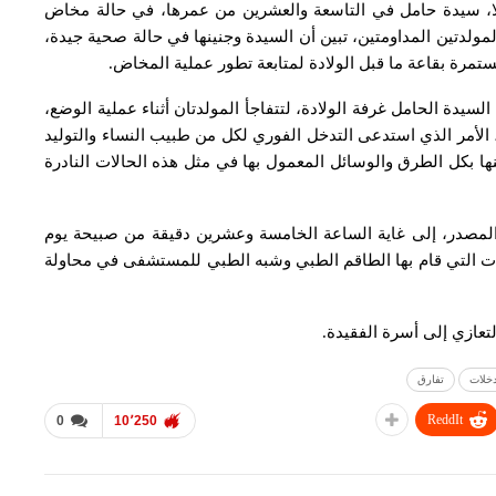
ليلا، سيدة حامل في التاسعة والعشرين من عمرها، في حالة مخاض
مولدتين المداومتين، تبين أن السيدة وجنينها في حالة صحية جيدة،
ستمرة بقاعة ما قبل الولادة لمتابعة تطور عملية المخاض.
سيدة الحامل غرفة الولادة، لتتفاجأ المولدتان أثناء عملية الوضع،
لأمر الذي استدعى التدخل الفوري لكل من طبيب النساء والتوليد
ينها بكل الطرق والوسائل المعمول بها في مثل هذه الحالات النادرة
المصدر، إلى غاية الساعة الخامسة وعشرين دقيقة من صبيحة يوم
ة رغم المجهودات التي قام بها الطاقم الطبي وشبه الطبي للمستشفى في محاولة
لتعازي إلى أسرة الفقيدة.
خلات
تفارق
ReddIt
0
10٬250