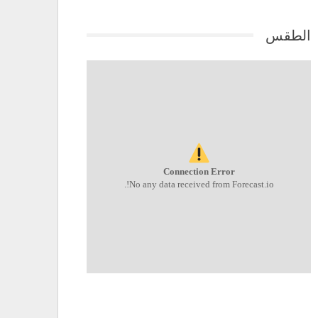
الطقس
Connection Error
No any data received from Forecast.io!.