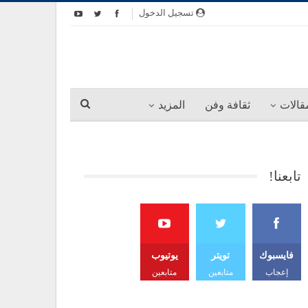
تسجيل الدخول
قالات
ثقافة وفن
المزيد
تابعنا!
فايسبوك
تويتر
يوتيوب
إعجاب
متابعين
متابعين