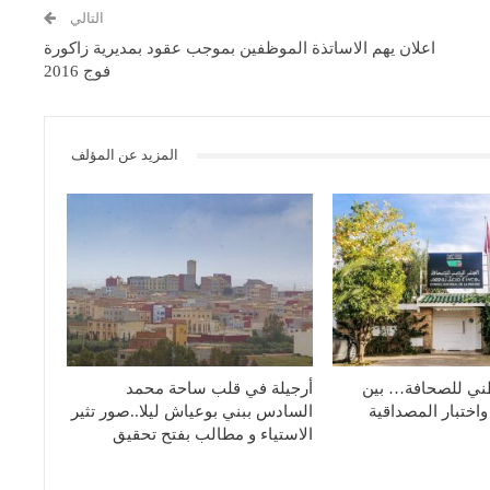
التالي
اعلان يهم الاساتذة الموظفين بموجب عقود بمديرية زاكورة
فوج 2016
المزيد عن المؤلف
ني للصحافة… بين
أرجيلة في قلب ساحة محمد
واختبار المصداقية
السادس ببني بوعياش ليلا..صور تثير
الاستياء و مطالب بفتح تحقيق