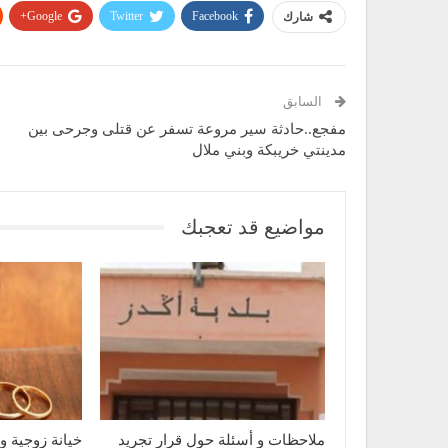
Google+
Twitter
Facebook
شارك
السابق
مفجع..حادثة سير مروعة تسفر عن قتلى وجرحى بين
مدينتي خريبكة وبني ملال
مواضيع قد تعجبك
ملاحظات و أسئلة حول قرار تجريد
خيانة زوجية و