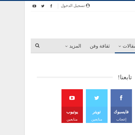
تسجيل الدخول
قالات
ثقافة وفن
المزيد
تابعنا!
فايسبوك
تويتر
يوتيوب
إعجاب
متابعين
متابعين