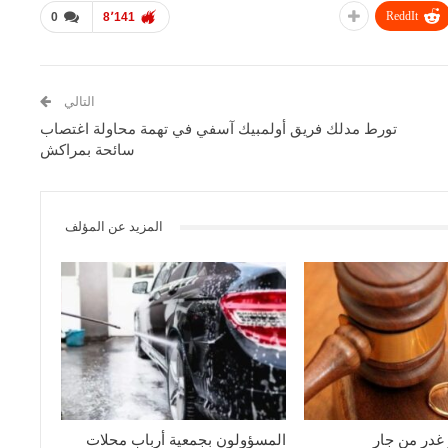
ReddIt
0
8٬141
التالي
تورط مدلك فريق أولمبيك آسفي في تهمة محاولة اغتصاب
سائحة بمراكش
المزيد عن المؤلف
 غدر من جار
المسؤولون بجمعية أرباب محلات