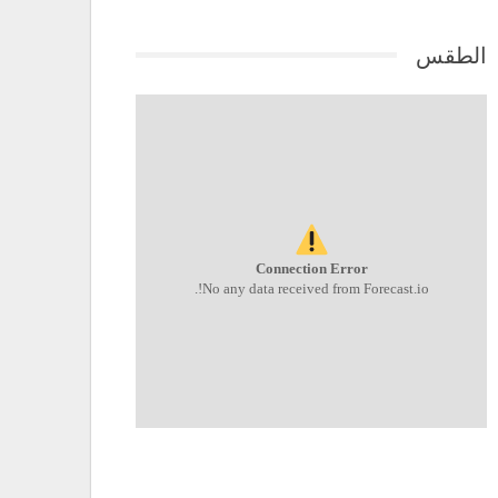
الطقس
Connection Error
No any data received from Forecast.io!.