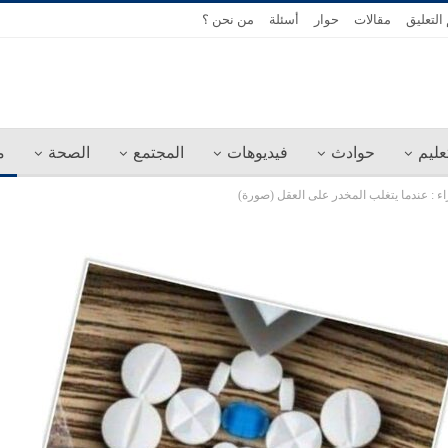
التعليق
مقالات
حوار
أسئلة
من نحن ؟
عليم
حوادث
فيديوهات
المجتمع
الصحة
م
راء : عندما يتغلب المخدر على العقل (صورة)