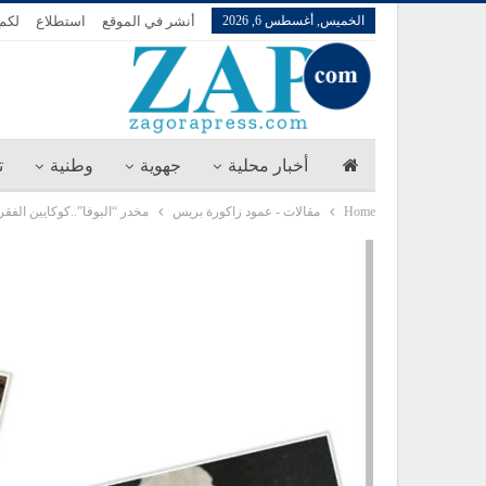
الخميس, أغسطس 6, 2026
أنشر في الموقع
استطلاع
لكم 
أخبار محلية
جهوية
وطنية
ت
Home
مقالات - عمود زاكورة بريس
مخدر “البوفا”..كوكايين الفق