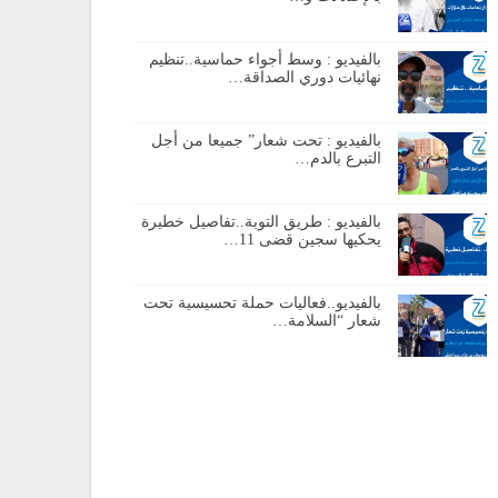
بالفيديو : وسط أجواء حماسية..تنظيم
نهائيات دوري الصداقة…
بالفيديو : تحت شعار” جميعا من أجل
التبرع بالدم…
بالفيديو : طريق التوبة..تفاصيل خطيرة
يحكيها سجين قضى 11…
بالفيديو..فعاليات حملة تحسيسية تحت
شعار “السلامة…