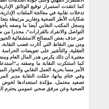
الاستقرار المهني وعلى جودة الخدمات الص
كما انتقدت استمرار توقيع الوثائق الإداري
تدخلات نقابية في معالجة الملفات الإدارية
شكايات الأطر الصحية وتقارير مرتبطة بتج
وسجل المكتب النقابي أيضا ما وصفه بأجوا
التواصل والانفراد بالقرارات”، محذرا من 
عبر حذف بعض المصالح الاستشفائية الحيوية
ومن بين النقاط التي أثارت غضب النقابة،
العقلية، والتأشير على تعويضات الحراسة وال
معتبرة أن ذلك يكرس هدر المال العام ومنط
كما استنكرت النقابة ما وصفته بـ”استدعا
الأمر مسا بحرية العمل النقابي والحوار ال
وفي ختام بيانها، حمّلت النقابة مدير ال
تصعيد محتمل، مؤكدة استعدادها لخوض كا
الصحية وعن مرفق صحي عمومي يحترم الق