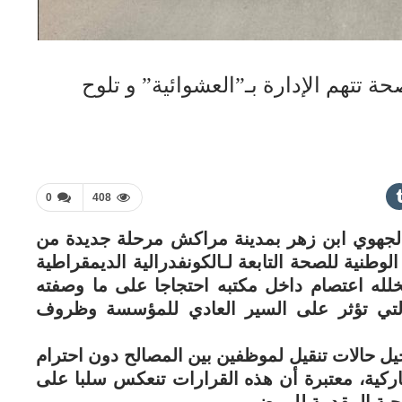
ة تتهم الإدارة بـ”العشوائية” و تلوح
0
408
الجهوي ابن زهر بمدينة مراكش مرحلة جديدة من
الوطنية للصحة التابعة لـالكونفدرالية الديمقراطية
خلله اعتصام داخل مكتبه احتجاجا على ما وصفته
ية” التي تؤثر على السير العادي للمؤسسة وظروف
يل حالات تنقيل لموظفين بين المصالح دون احترام
شاركية، معتبرة أن هذه القرارات تنعكس سلبا على