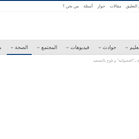
التعليق
مقالات
حوار
أسئلة
من نحن ؟
عليم
حوادث
فيديوهات
المجتمع
الصحة
م
بـ”العشوائية” و تلوح بالتصعيد