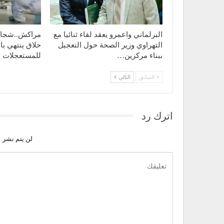
البرلماني واعمرو يعقد لقاء ثنائيا مع
مراكش..شجار 
التهراوي وزير الصحة حول التعجيل
حلاق ينتهي با
ببناء مركزين…
للمستعجلات
السابق
التالي
اترك رد
لن يتم نشر ع