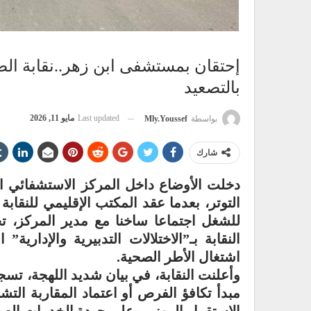
إحتقان بمستشفى ابن زهر..نقابة الصح
بالتصعيد
Last updated
مايو 11, 2026
بواسطة
Mly.youssef
شارك
دخلت الأوضاع داخل المركز الاستشفائي 
التوتر، بعدما عقد المكتب الإقليمي للنقابة 
للشغل اجتماعا ساخنا مع مدير المركز، ت
النقابة بـ”الاختلالات التدبيرية والإدار
اشتغال الأطر الصحية.
وأعلنت النقابة، في بيان شديد اللهجة، تسج
مبدأ تكافؤ الفرص أو اعتماد المقاربة الت