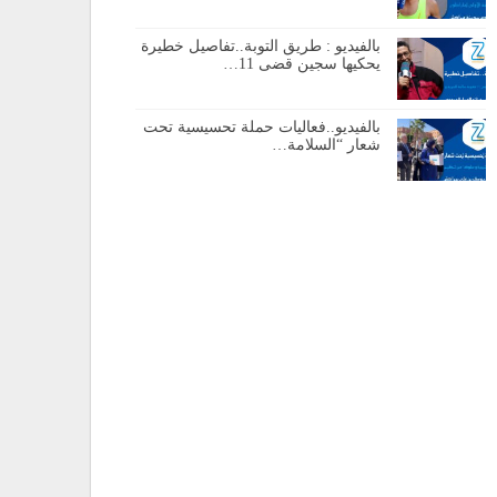
بالفيديو : طريق التوبة..تفاصيل خطيرة
يحكيها سجين قضى 11…
بالفيديو..فعاليات حملة تحسيسية تحت
شعار “السلامة…