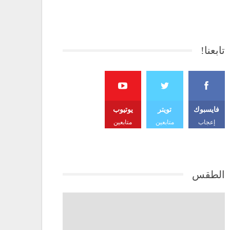
تابعنا!
فايسبوك
تويتر
يوتيوب
إعجاب
متابعين
متابعين
الطقس