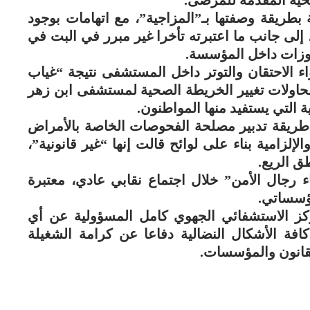
حية المقدمة للمرضى.
ة بطريقة وصفتها بـ”المزاجية”، مع اتهامات بوجود
، إلى جانب ما اعتبرته تأخرا غير مبرر في البت في
اوزات داخل المؤسسة.
ء الاحتقان والتوتر داخل المستشفى نتيجة “غياب
محاولات تغيير الخريطة الصحية لمستشفى ابن زهر
 التي يستفيد منها المواطنون.
 طريقة تدبير مصلحة الفحوصات الخاصة بالأمراض
إلزامية بناء على لوائح قالت إنها “غير قانونية”،
ق الريع.
ء رجال الأمن” خلال اجتماع نقابي عادي، معتبرة
مؤسساتي.
مركز الاستشفائي الجهوي كامل المسؤولية عن أي
فة الأشكال النضالية دفاعا عن كرامة الشغيلة
انون والمؤسسات.