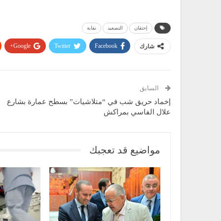
إحتقان
التصعيد
نقابة
Google+
Twitter
Facebook
شارك
السابق
إخماد حريق شب في “متلاشيات” بسطح عمارة بشارع
علال الفاسي بمراكش
مواضيع قد تعجبك